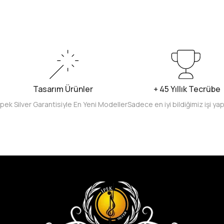
Tasarım Ürünler
+ 45 Yıllık Tecrübe
İpek Silver Garantisiyle En Yeni Modeller
Sadece en iyi bildiğimiz işi ya