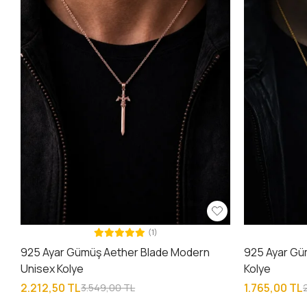
(1)
925 Ayar Gümüş Aether Blade Modern
925 Ayar Gü
Unisex Kolye
Kolye
2.212,50 TL
1.765,00 TL
3.549,00 TL