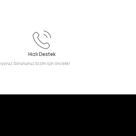
Hızlı Destek
pıyoruz.
Sorununuz bizim için öncelik!