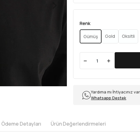
Renk
Gold
Oksitli
Gümüş
Yardıma mı İhtiyacınız va
Whatsapp Destek
e Ödeme Detayları
Ürün Değerlendirmeleri