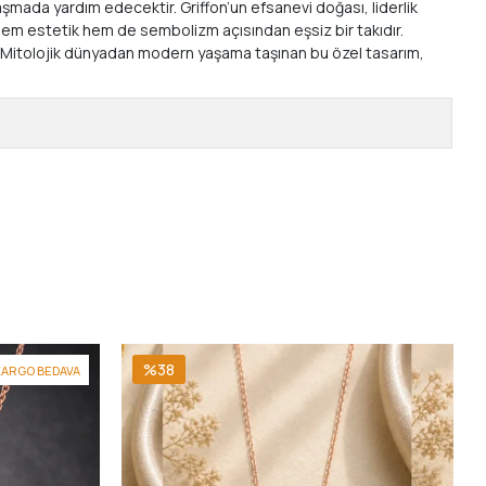
aşmada yardım edecektir. Griffon’un efsanevi doğası, liderlik
e, hem estetik hem de sembolizm açısından eşsiz bir takıdır.
r. Mitolojik dünyadan modern yaşama taşınan bu özel tasarım,
%38
KARGO BEDAVA
9
1