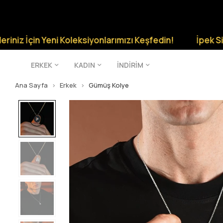
 Yeni Koleksiyonlarımızı Keşfedin!
İpek Silver Şıklığ
ERKEK
KADIN
İNDİRİM
Ana Sayfa
Erkek
Gümüş Kolye