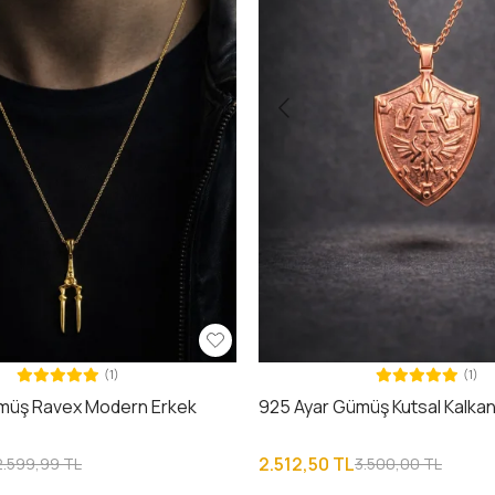
(1)
(1)
müş Ravex Modern Erkek
925 Ayar Gümüş Kutsal Kalkan
2.512,50 TL
2.599,99 TL
3.500,00 TL