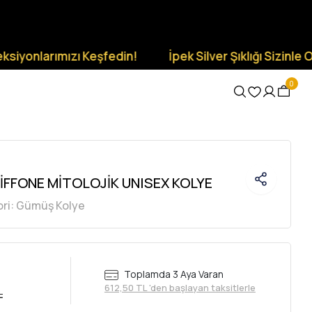
ımızı Keşfedin!
İpek Silver Şıklığı Sizinle Olsun.
0
İFFONE MİTOLOJİK UNISEX KOLYE
ri:
Gümüş Kolye
Toplamda 3 Aya Varan
612,50 TL 'den başlayan taksitlerle
L