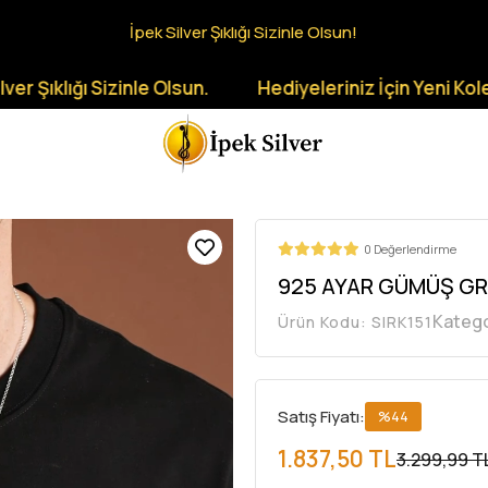
İpek Silver Şıklığı Sizinle Olsun!
ı Sizinle Olsun.
Hediyeleriniz İçin Yeni Koleksiyonlar
0 Değerlendirme
925 AYAR GÜMÜŞ GR
Katego
Ürün Kodu:
SIRK151
Satış Fiyatı:
%44
1.837,50 TL
3.299,99 T