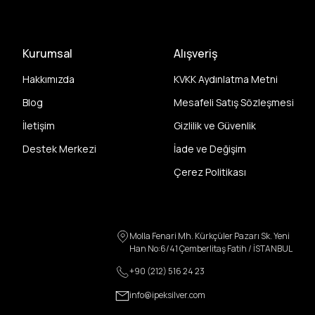
Kurumsal
Alışveriş
Hakkımızda
KVKK Aydınlatma Metni
Blog
Mesafeli Satış Sözleşmesi
İletişim
Gizlilik ve Güvenlik
Destek Merkezi
İade ve Değişim
Çerez Politikası
Molla Fenari Mh. Kürkçüler Pazarı Sk. Yeni
Han No:6/41 Çemberlitaş Fatih / İSTANBUL
+90 (212) 516 24 23
info@ipeksilver.com