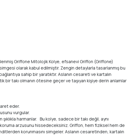
şlenmiş Griffone Mitolojik Kolye, efsanevi Griffon (Griffone)
 simgesi olarak kabul edilmiştir. Zengin detaylarla tasarlanmış bu
ğlantıya sahip bir yaratıktır. Aslanın cesareti ve kartalın
tik bir takı olmanın ötesine geçer ve taşıyan kişiye derin anlamlar
şaret eder.
zusunu vurgular.
 şıklıkla harmanlar. Bu kolye, sadece bir takı değil, aynı
ve koruma arzusunu hissedeceksiniz. Griffon, hem fiziksel hem de
ehditlerden korunmasını simgeler. Aslanın cesaretinden, kartalın