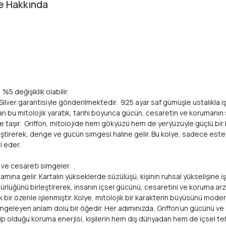
ye Hakkında
%5 değişiklik olabilir.
k Silver garantisiyle gönderilmektedir. 925 ayar saf gümüşle ustalıkla i
olan bu mitolojik yaratık, tarihi boyunca gücün, cesaretin ve korumanın
ne taşır. Griffon, mitolojide hem gökyüzü hem de yeryüzüyle güçlü bir ba
leştirerek, denge ve gücün simgesi haline gelir. Bu kolye, sadece este
l eder.
ç ve cesareti simgeler.
ına gelir. Kartalın yükseklerde süzülüşü, kişinin ruhsal yükselişine i
rlüğünü birleştirerek, insanın içsel gücünü, cesaretini ve koruma ar
k bir özenle işlenmiştir. Kolye, mitolojik bir karakterin büyüsünü modern
simgeleyen anlam dolu bir öğedir. Her adımınızda, Griffon’un gücünü 
ahip olduğu koruma enerjisi, kişilerin hem dış dünyadan hem de içsel t