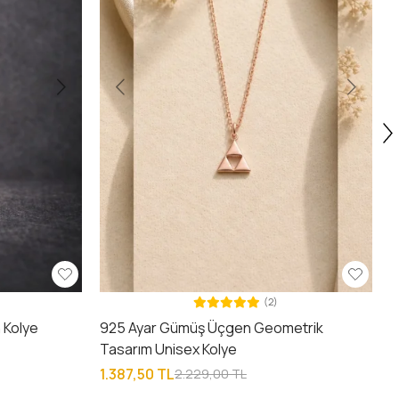
(2)
 Kolye
925 Ayar Gümüş Üçgen Geometrik
Tasarım Unisex Kolye
1.387,50 TL
2.229,00 TL