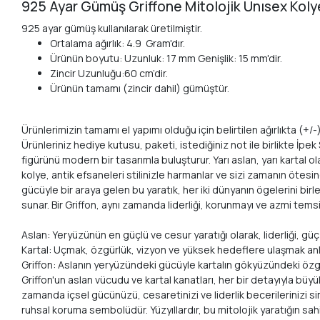
925 Ayar Gümüş Griffone Mitolojik Unısex Kol
925 ayar gümüş kullanılarak üretilmiştir.
Ortalama ağırlık: 4.9 Gram'dır.
Ürünün boyutu: Uzunluk: 17 mm Genişlik: 15 mm'dir.
Zincir Uzunluğu:60 cm’dir.
Ürünün tamamı (zincir dahil) gümüştür.
Ürünlerimizin tamamı el yapımı olduğu için belirtilen ağırlıkta (+/-) 
Ürünleriniz hediye kutusu, paketi, istediğiniz not ile birlikte İpe
figürünü modern bir tasarımla buluşturur. Yarı aslan, yarı kartal 
kolye, antik efsaneleri stilinizle harmanlar ve sizi zamanın ötesi
gücüyle bir araya gelen bu yaratık, her iki dünyanın ögelerini bir
sunar. Bir Griffon, aynı zamanda liderliği, korunmayı ve azmi temsi
Aslan: Yeryüzünün en güçlü ve cesur yaratığı olarak, liderliği, gü
Kartal: Uçmak, özgürlük, vizyon ve yüksek hedeflere ulaşmak anlam
Griffon: Aslanın yeryüzündeki gücüyle kartalın gökyüzündeki özgü
Griffon'un aslan vücudu ve kartal kanatları, her bir detayıyla büyü
zamanda içsel gücünüzü, cesaretinizi ve liderlik becerilerinizi 
ruhsal koruma sembolüdür. Yüzyıllardır, bu mitolojik yaratığın s