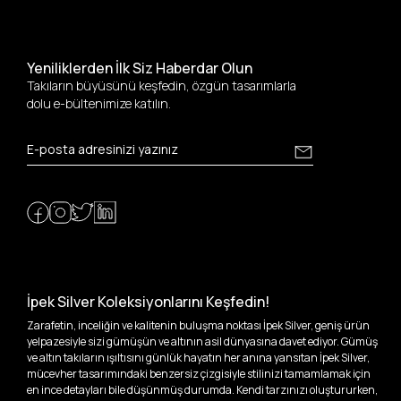
Yeniliklerden İlk Siz Haberdar Olun
Takıların büyüsünü keşfedin, özgün tasarımlarla
dolu e-bültenimize katılın.
İpek Silver Koleksiyonlarını Keşfedin!
Zarafetin, inceliğin ve kalitenin buluşma noktası İpek Silver, geniş ürün
yelpazesiyle sizi gümüşün ve altının asil dünyasına davet ediyor. Gümüş
ve altın takıların ışıltısını günlük hayatın her anına yansıtan İpek Silver,
mücevher tasarımındaki benzersiz çizgisiyle stilinizi tamamlamak için
en ince detayları bile düşünmüş durumda. Kendi tarzınızı oluştururken,