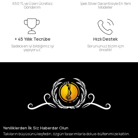
650 TL ve Üzeri Ücretsiz
İpek Silver Garantisiyle En Yeni
Gönderim
Modeller
+ 45 Yıllık Tecrübe
Hızlı Destek
Sadece en iyi bildiğimiz işi
Sorununuz bizim için
yapıyoruz.
öncelik!
Yeniliklerden İlk Siz Haberdar Olun
Takıların büyüsünü keşfedin, özgün tasarımlarla dolu e-bültenimize katılın.