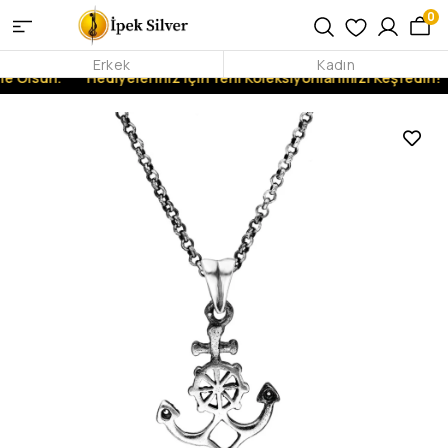
0
Erkek
Kadın
e Olsun.
Hediyeleriniz İçin Yeni Koleksiyonlarımızı Keşfedin!