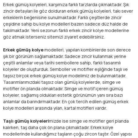
Erkek gümüş kolyeleri, karşımıza farklı tarzlarda çıkmaktadır. Şık
zincir detayları ile göz dolduran erkek gümüş kolyeleri, takı sever
erkeklerin beğenisine sunulmaktadır. Farklı çeşitlerde zincir
çeşidine sahip bu kolye modelleri bazen sadece düz halde de
takılmaktadır. Yeni sezonun farklı erkek zincir kolye modellerine
göz atmak isterseniz sitemizi ziyaret edebilirsiniz.
Erkek gümüş kolye
modelleri, yapılan kombinlerde son derece
şık bir görünüm sağlamaktadır. Sadece zincir kullanmak yerine
çeşitli anlamlar veya tarihi sembollere sahip, farklı tasarımlı
kolyeler de oluşturduk. Semboller ve motifler eşliğinde taşlı ve
taşsız birçok erkek gümüş kolye modelimiz de bulunmaktadır.
Tasarımlarımızdaki taşsız olan gümüş kolyelerde, simge ve
motifler ön planda olmaktadır. Simge ve motif içeren gümüş
kolyeler, sağlamış oldukları estetik görünümün yanı sıra bazı
anlamlar da barındırmaktadır. En çok tercih edilen gümüş erkek
kolye modelleri arasında yılan, kartal motifleri vardır.
Taşlı gümüş kolyeleri
mizde ise simge ve motifler geri planda
kalırken, taş daha çok ön plana çıkmaktadır. Erkek kolye
modellerinde kullandığımız taşların çoğu zircon taştır. Özel yapısı