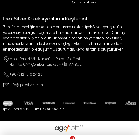
Çerez Politikası
İpek Silver Koleksiyonlarını Keşfedin!
Zarafetin, inceliğin ve kalitenin buluşma noktası İpek Silver, geniş ürün
yelpazesiyle sizi gümüşün ve altının asil dünyasına davet ediyor. Gümüş
ve altın takıların ışıltısını günlük hayatın her anına yansıtan İpek Silver,
mücevher tasarımındaki benzersiz çizgisiyle stilinizi tamamlamak için
en ince detayları bile düşünmüş durumda. Kendi tarzınızı oluştururken,
kişisel zevklerinizden ödün vermek zorunda kalmayacağınız,
Molla Fenari Mh. Kürkçüler Pazarı Sk. Yeni
özgünlüğünüzü ön plana çıkaracak tasarımlarımızla tanışın.
Han No:6/41 Çemberlitaş Fatih / İSTANBUL
İpek Silver’da her bir parça, sizin benzersiz hikayenizi anlatıyor. İster
+90 (212) 516 24 23
kendinizi ifade etmek için özel bir parça arayışında olun, ister
sevdiklerinize unutulmaz bir hediye vermek isteyin, her zevke ve her anı
info@ipeksilver.com
ölümsüzleştirecek anlara uygun seçeneklerimizle yanınızdayız.
Kadın Altın ve Gümüş Takı Modelleri
İpek Silver Kadın Koleksiyonu, zarafeti ve ihtişamı bir arada sunarak, her
İpek Silver ©
2026
Tüm Hakları Saklıdır.
kadının içindeki ışığı dışa vuruyor. Altın küpeler, her kulağa melodik bir
dokunuş katarken; altın zincir model kolyeler, boynunuzda parlayan zarif
bir imza oluyor.
14 Ayar Altın Kolyeler
ise, göğsünüzde asaleti ve göz
kamaştırıcı güzelliği temsil ediyor. Sadece bir takı değil, aynı zamanda
birer karakter ifadesi olan bu parçalar, her kadının kişisel hikayesini
0