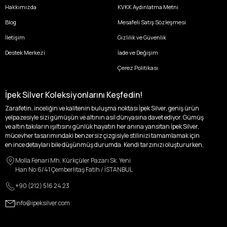
Hakkımızda
KVKK Aydınlatma Metni
Blog
Mesafeli Satış Sözleşmesi
İletişim
Gizlilik ve Güvenlik
Destek Merkezi
İade ve Değişim
Çerez Politikası
İpek Silver Koleksiyonlarını Keşfedin!
Zarafetin, inceliğin ve kalitenin buluşma noktası İpek Silver, geniş ürün
yelpazesiyle sizi gümüşün ve altının asil dünyasına davet ediyor. Gümüş
ve altın takıların ışıltısını günlük hayatın her anına yansıtan İpek Silver,
mücevher tasarımındaki benzersiz çizgisiyle stilinizi tamamlamak için
en ince detayları bile düşünmüş durumda. Kendi tarzınızı oluştururken,
kişisel zevklerinizden ödün vermek zorunda kalmayacağınız,
Molla Fenari Mh. Kürkçüler Pazarı Sk. Yeni
özgünlüğünüzü ön plana çıkaracak tasarımlarımızla tanışın.
Han No:6/41 Çemberlitaş Fatih / İSTANBUL
İpek Silver’da her bir parça, sizin benzersiz hikayenizi anlatıyor. İster
+90 (212) 516 24 23
kendinizi ifade etmek için özel bir parça arayışında olun, ister
sevdiklerinize unutulmaz bir hediye vermek isteyin, her zevke ve her anı
info@ipeksilver.com
ölümsüzleştirecek anlara uygun seçeneklerimizle yanınızdayız.
Kadın Altın ve Gümüş Takı Modelleri