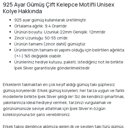
925 Ayar Gümüş Çift Kelepce Motifli Unisex
Kolye Hakkında
925 ayar gümüş kullanılarak üretilmiştir.
Ortalama ağırlık: 9.4 Gram'dır.
Ürünün boyutu: Uzunluk:22mm Genişlik: 12mm'dir.
Zincir Uzunluğu: 50-55 cm’dir.
Ürünün tamamı (zincir dahil) gümüştür.
Ürünlerimizin tamamı el yapımı olduğu için belirtilen ağırlıkta
(+/-) %5 değişiklik olabilir.
Ürünleriniz hediye kutusu, paketi, istediğiniz not ile birlikte
İpek Silver garantisiyle gönderilmektedir.
Erkeklerin takmaktan en çok keyif aldığı gümüş takı şüphesiz
gümüş kolyelerdir. Erkek gümüş kolyeleri, her tarza uygun ve farklı
modellerle birlikte İpek Silver şıklığı ile! Siz de kendinizi şımartmak,
yakınlarınıza ideal hediyeyi vermek, tarzınızı vurgulamak ve
görünümünüze seviye atlatmak için İpek Silver’ın özgün
koleksiyonuna bir şans verebilirsiniz.
Erkek takısı denilince aklımıza gelen ilk ve sevilen takı türü gümüş