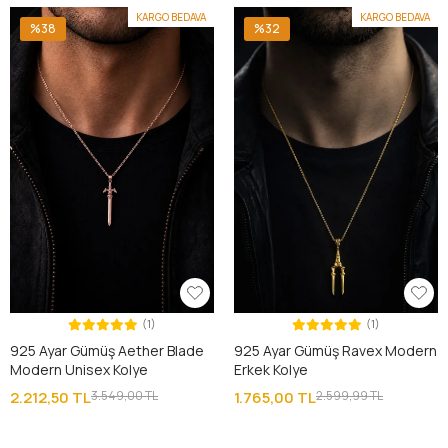
KARGO BEDAVA
KARGO BEDAVA
%38
%32
(1)
(1)
925 Ayar Gümüş Aether Blade
925 Ayar Gümüş Ravex Modern
Modern Unisex Kolye
Erkek Kolye
2.212,50 TL
3.549,00 TL
1.765,00 TL
2.599,99 TL