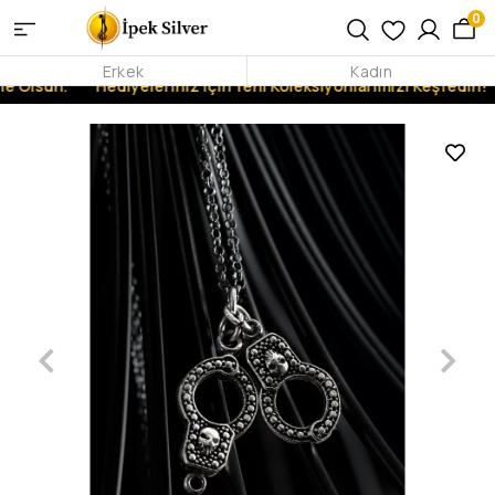
0
Erkek
Kadın
e Olsun.
Hediyeleriniz İçin Yeni Koleksiyonlarımızı Keşfedin!