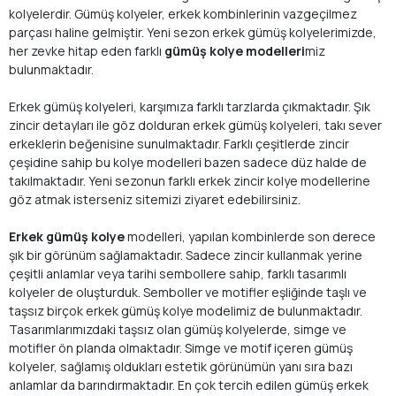
kolyelerdir. Gümüş kolyeler, erkek kombinlerinin vazgeçilmez
parçası haline gelmiştir. Yeni sezon erkek gümüş kolyelerimizde,
her zevke hitap eden farklı
gümüş kolye modelleri
miz
bulunmaktadır.
Erkek gümüş kolyeleri, karşımıza farklı tarzlarda çıkmaktadır. Şık
zincir detayları ile göz dolduran erkek gümüş kolyeleri, takı sever
erkeklerin beğenisine sunulmaktadır. Farklı çeşitlerde zincir
çeşidine sahip bu kolye modelleri bazen sadece düz halde de
takılmaktadır. Yeni sezonun farklı erkek zincir kolye modellerine
göz atmak isterseniz sitemizi ziyaret edebilirsiniz.
Erkek gümüş kolye
modelleri, yapılan kombinlerde son derece
şık bir görünüm sağlamaktadır. Sadece zincir kullanmak yerine
çeşitli anlamlar veya tarihi sembollere sahip, farklı tasarımlı
kolyeler de oluşturduk. Semboller ve motifler eşliğinde taşlı ve
taşsız birçok erkek gümüş kolye modelimiz de bulunmaktadır.
Tasarımlarımızdaki taşsız olan gümüş kolyelerde, simge ve
motifler ön planda olmaktadır. Simge ve motif içeren gümüş
kolyeler, sağlamış oldukları estetik görünümün yanı sıra bazı
anlamlar da barındırmaktadır. En çok tercih edilen gümüş erkek