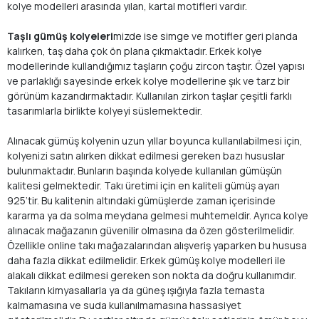
kolye modelleri arasında yılan, kartal motifleri vardır.
Taşlı gümüş kolyeleri
mizde ise simge ve motifler geri planda
kalırken, taş daha çok ön plana çıkmaktadır. Erkek kolye
modellerinde kullandığımız taşların çoğu zircon taştır. Özel yapısı
ve parlaklığı sayesinde erkek kolye modellerine şık ve tarz bir
görünüm kazandırmaktadır. Kullanılan zirkon taşlar çeşitli farklı
tasarımlarla birlikte kolyeyi süslemektedir.
Alınacak gümüş kolyenin uzun yıllar boyunca kullanılabilmesi için,
kolyenizi satın alırken dikkat edilmesi gereken bazı hususlar
bulunmaktadır. Bunların başında kolyede kullanılan gümüşün
kalitesi gelmektedir. Takı üretimi için en kaliteli gümüş ayarı
925’tir. Bu kalitenin altındaki gümüşlerde zaman içerisinde
kararma ya da solma meydana gelmesi muhtemeldir. Ayrıca kolye
alınacak mağazanın güvenilir olmasına da özen gösterilmelidir.
Özellikle online takı mağazalarından alışveriş yaparken bu hususa
daha fazla dikkat edilmelidir. Erkek gümüş kolye modelleri ile
alakalı dikkat edilmesi gereken son nokta da doğru kullanımdır.
Takıların kimyasallarla ya da güneş ışığıyla fazla temasta
kalmamasına ve suda kullanılmamasına hassasiyet