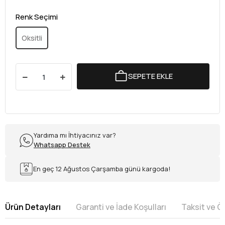
Renk Seçimi
Oksitli
SEPETE EKLE
Yardıma mı İhtiyacınız var?
Whatsapp Destek
En geç 12 Ağustos Çarşamba günü kargoda!
Ürün Detayları
Garanti ve İade Koşulları
Taksit ve 