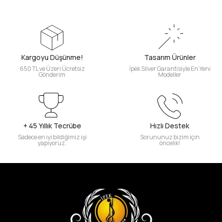
Kargoyu Düşünme!
Tasarım Ürünler
650 TL ve Üzeri Ücretsiz
İpek Silver Garantisiyle En Yeni
Gönderim
Modeller
+ 45 Yıllık Tecrübe
Hızlı Destek
Sadece en iyi bildiğimiz işi
Sorununuz bizim için
yapıyoruz.
öncelik!