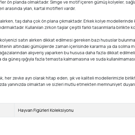
ler ön planda olmaktadır. Simge ve motif içeren gümüş kolyeler, sağla
 arasında yılan, kartal motifleri vardır.
lırken, taş daha çok ön plana çıkmaktadır. Erkek kolye modellerinde kul
maktadır. Kullanılan zirkon taşlar çeşitli farklı tasarımlarla birlikte 
, kolyenizi satın alırken dikkat edilmesi gereken bazı hususlar bulunma
Bu kalitenin altındaki gümüşlerde zaman içerisinde kararma ya da solm
mağazalarından alışveriş yaparken bu hususa daha fazla dikkat edilmelid
ya da güneş ışığıyla fazla temasta kalmamasına ve suda kullanılmamasın
arak, her zevke ayrı olarak hitap eden, şık ve kaliteli modellerimizle
ızda yanınızda olmaktan ve sizleri mutlu etmekten memnuniyet duyar
Hayvan Figürleri Koleksiyonu