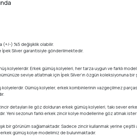
ında
 (+/-) %5 değişiklik olabilir.
te İpek Silver garantisiyle gönderilmektedir.
kolyelerdir. Erkek gümüş kolyeleri, her tarza uygun ve farklı modellerle
nümünüze seviye atlatmak için İpek Silver’ın özgün koleksiyonuna bir ş
müş kolyelerdir. Gümüş kolyeler, erkek kombinlerinin vazgeçilmez parça
ır.
 zincir detayları ile göz dolduran erkek gümüş kolyeleri, takı sever erk
. Yeni sezonun farklı erkek zincir kolye modellerine göz atmak isters
k bir görünüm sağlamaktadır. Sadece zincir kullanmak yerine çeşitli an
çok erkek gümüş kolye modelimiz de bulunmaktadır.