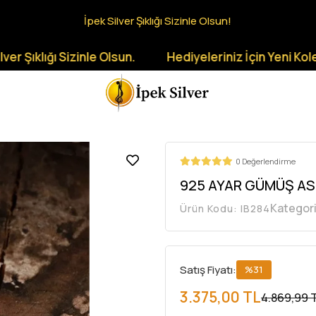
İpek Silver Şıklığı Sizinle Olsun!
ı Sizinle Olsun.
Hediyeleriniz İçin Yeni Koleksiyonla
0 Değerlendirme
925 AYAR GÜMÜŞ AS
Kategor
Ürün Kodu:
IB284
Satış Fiyatı:
%31
3.375,00 TL
4.869,99 