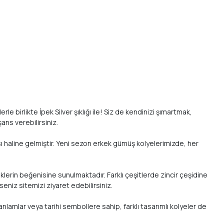
 birlikte İpek Silver şıklığı ile! Siz de kendinizi şımartmak,
ans verebilirsiniz.
sı haline gelmiştir. Yeni sezon erkek gümüş kolyelerimizde, her
eklerin beğenisine sunulmaktadır. Farklı çeşitlerde zincir çeşidine
eniz sitemizi ziyaret edebilirsiniz.
lamlar veya tarihi sembollere sahip, farklı tasarımlı kolyeler de