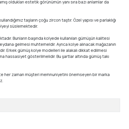
mış oldukları estetik görünümün yanı sıra bazı anlamlar da
landığımız taşların çoğu zircon taştır. Özel yapısı ve parlaklığı
kolyeyi süslemektedir.
ktadır. Bunların başında kolyede kullanılan gümüşün kalitesi
a meydana gelmesi muhtemeldir. Ayrıca kolye alınacak mağazanın
ir. Erkek gümüş kolye modelleri ile alakalı dikkat edilmesi
a hassasiyet gösterilmelidir. Bu şartlar altında gümüş takı
 birlikte her zaman müşteri memnuniyetini önemseyen bir marka
ız.