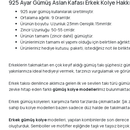
925 Ayar Gümüş Aslan Kafası Erkek Kolye Hakk
925 ayar gümüş kullanılarak üretilmiştir.
Ortalama ağırlık: 9 Gram'dır.
Ürünün boyutu: Uzunluk:23mm Genişlik:15mm'dir.
Zincir Uzunluğu: 50-55 cm’dir.
Ürünün tamamı (zincir dahil) gümüştür.
Ürünlerimizin tamamı el yapımı olduğu için belirtilen ağırlıkta
Ürünleriniz hediye kutusu, paketi, istediğiniz not ile birlik
Erkeklerin takmaktan en çok keyif aldığı gümüş takı şüphesiz gümüş 
yakınlarınıza ideal hediyeyi vermek, tarzınızı vurgulamak ve görü
Erkek takısı denilince aklımıza gelen ilk ve sevilen takı türü gü
zevke hitap eden farklı
gümüş kolye modelleri
miz bulunmaktad
Erkek gümüş kolyeleri, karşımıza farklı tarzlarda çıkmaktadır. Şık
sahip bu kolye modelleri bazen sadece düz halde de takılmaktadır
Erkek gümüş kolye
modelleri, yapılan kombinlerde son derece şı
oluşturduk. Semboller ve motifler eşliğinde taşlı ve taşsız bir