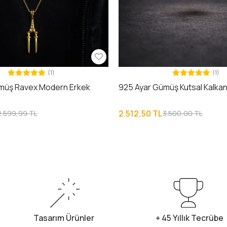
(1)
(1)
müş Ravex Modern Erkek
925 Ayar Gümüş Kutsal Kalkan
2.512,50 TL
2.599,99 TL
3.500,00 TL
Tasarım Ürünler
+ 45 Yıllık Tecrübe