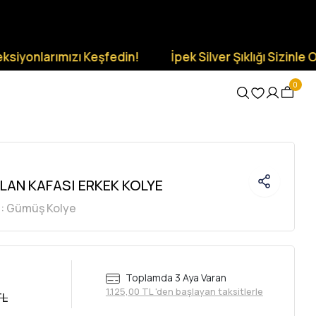
rımızı Keşfedin!
İpek Silver Şıklığı Sizinle Olsun.
0
LAN KAFASI ERKEK KOLYE
i:
Gümüş Kolye
Toplamda 3 Aya Varan
1.125,00 TL 'den başlayan taksitlerle
TL