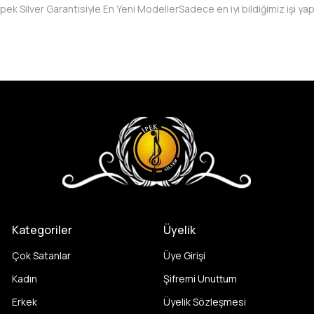
İpek Silver Garantisiyle En Yeni Modeller
Sadece en iyi bildiğimiz işi ya
Kategoriler
Üyelik
Çok Satanlar
Üye Girişi
Kadın
Şifremi Unuttum
Erkek
Üyelik Sözleşmesi