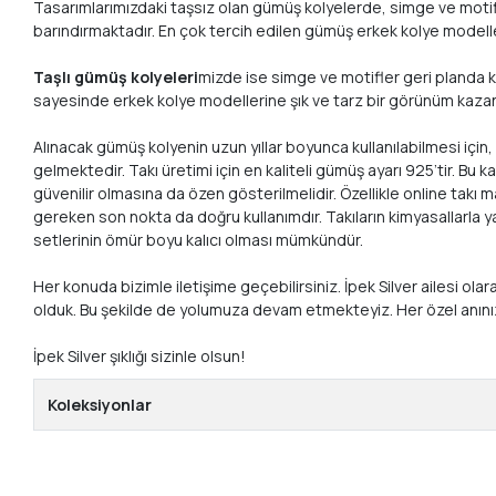
Tasarımlarımızdaki taşsız olan gümüş kolyelerde, simge ve motif
barındırmaktadır. En çok tercih edilen gümüş erkek kolye modelleri
Taşlı gümüş kolyeleri
mizde ise simge ve motifler geri planda ka
sayesinde erkek kolye modellerine şık ve tarz bir görünüm kazandır
Alınacak gümüş kolyenin uzun yıllar boyunca kullanılabilmesi için
gelmektedir. Takı üretimi için en kaliteli gümüş ayarı 925’tir. 
güvenilir olmasına da özen gösterilmelidir. Özellikle online takı 
gereken son nokta da doğru kullanımdır. Takıların kimyasallarla 
setlerinin ömür boyu kalıcı olması mümkündür.
Her konuda bizimle iletişime geçebilirsiniz. İpek Silver ailesi ol
olduk. Bu şekilde de yolumuza devam etmekteyiz. Her özel anın
İpek Silver şıklığı sizinle olsun!
Koleksiyonlar