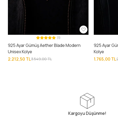
(1)
925 Ayar Gümüş Aether Blade Modern
925 Ayar Gü
Unisex Kolye
Kolye
2.212,50 TL
1.765,00 TL
3.549,00 TL
Kargoyu Düşünme!