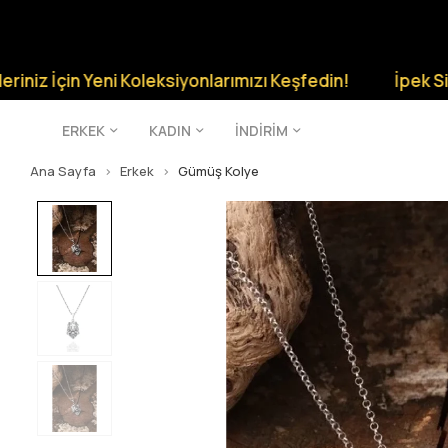
n Yeni Koleksiyonlarımızı Keşfedin!
İpek Silver Şıklığ
ERKEK
KADIN
İNDİRİM
Ana Sayfa
Erkek
Gümüş Kolye