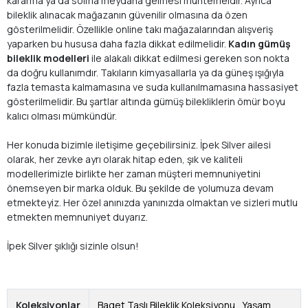
kararma ya da solma meydana gelmesi muhtemeldir. Ayrıca
bileklik alınacak mağazanın güvenilir olmasına da özen
gösterilmelidir. Özellikle online takı mağazalarından alışveriş
yaparken bu hususa daha fazla dikkat edilmelidir.
Kadın gümüş
bileklik modelleri
ile alakalı dikkat edilmesi gereken son nokta
da doğru kullanımdır. Takıların kimyasallarla ya da güneş ışığıyla
fazla temasta kalmamasına ve suda kullanılmamasına hassasiyet
gösterilmelidir. Bu şartlar altında gümüş bilekliklerin ömür boyu
kalıcı olması mümkündür.
Her konuda bizimle iletişime geçebilirsiniz. İpek Silver ailesi
olarak, her zevke ayrı olarak hitap eden, şık ve kaliteli
modellerimizle birlikte her zaman müşteri memnuniyetini
önemseyen bir marka olduk. Bu şekilde de yolumuza devam
etmekteyiz. Her özel anınızda yanınızda olmaktan ve sizleri mutlu
etmekten memnuniyet duyarız.
İpek Silver şıklığı sizinle olsun!
Koleksiyonlar
Baget Taşlı Bileklik Koleksiyonu
,
Yaşam