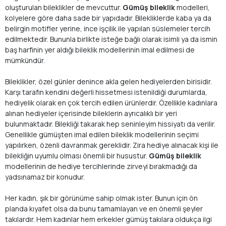
oluşturulan bileklikler de mevcuttur.
Gümüş bileklik
modelleri,
kolyelere göre daha sade bir yapıdadır. Bilekliklerde kaba ya da
belirgin motifler yerine, ince işçilik ile yapılan süslemeler tercih
edilmektedir. Bununla birlikte isteğe bağlı olarak isimli ya da ismin
baş harfinin yer aldığı bileklik modellerinin imal edilmesi de
mümkündür.
Bileklikler, özel günler denince akla gelen hediyelerden birisidir.
Karşı tarafın kendini değerli hissetmesi istenildiği durumlarda,
hediyelik olarak en çok tercih edilen ürünlerdir. Özellikle kadınlara
alınan hediyeler içerisinde bileklerin ayrıcalıklı bir yeri
bulunmaktadır. Bilekliği takarak hep seninleyim hissiyatı da verilir.
Genellikle gümüşten imal edilen bileklik modellerinin seçimi
yapılırken, özenli davranmak gereklidir. Zira hediye alınacak kişi ile
bilekliğin uyumlu olması önemli bir husustur.
Gümüş bileklik
modellerinin de hediye tercihlerinde zirveyi bırakmadığı da
yadsınamaz bir konudur.
Her kadın, şık bir görünüme sahip olmak ister. Bunun için ön
planda kıyafet olsa da bunu tamamlayan ve en önemli şeyler
takılardır. Hem kadınlar hem erkekler gümüş takılara oldukça ilgi