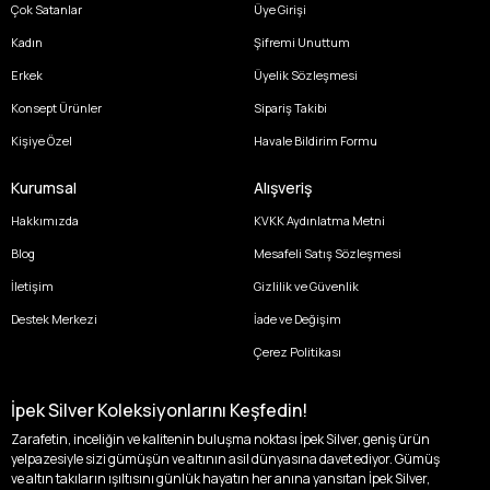
Çok Satanlar
Üye Girişi
Kadın
Şifremi Unuttum
Erkek
Üyelik Sözleşmesi
Konsept Ürünler
Sipariş Takibi
Kişiye Özel
Havale Bildirim Formu
Kurumsal
Alışveriş
Hakkımızda
KVKK Aydınlatma Metni
Blog
Mesafeli Satış Sözleşmesi
İletişim
Gizlilik ve Güvenlik
Destek Merkezi
İade ve Değişim
Çerez Politikası
İpek Silver Koleksiyonlarını Keşfedin!
Zarafetin, inceliğin ve kalitenin buluşma noktası İpek Silver, geniş ürün
yelpazesiyle sizi gümüşün ve altının asil dünyasına davet ediyor. Gümüş
ve altın takıların ışıltısını günlük hayatın her anına yansıtan İpek Silver,