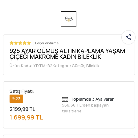
0 Değerlendirme
925 AYAR GÜMÜŞ ALTIN KAPLAMA YAŞAM
ÇİÇEĞİ MAKROME KADIN BİLEKLİK
Kategori:
Gümüş Bileklik
Ürün Kodu:
YDTM-B2
Satış Fiyatı:
%23
Toplamda 3 Aya Varan
566,66 TL 'den başlayan
2.199,99 TL
taksitlerle
1.699,99 TL