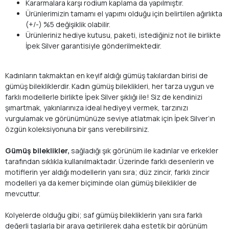
Kararmalara karşı rodium kaplama da yapılmıştır.
Ürünlerimizin tamamı el yapımı olduğu için belirtilen ağırlıkta
(+/-) %5 değişiklik olabilir.
Ürünleriniz hediye kutusu, paketi, istediğiniz not ile birlikte
İpek Silver garantisiyle gönderilmektedir.
Kadınların takmaktan en keyif aldığı gümüş takılardan birisi de
gümüş bilekliklerdir. Kadın gümüş bileklikleri, her tarza uygun ve
farklı modellerle birlikte İpek Silver şıklığı ile! Siz de kendinizi
şımartmak, yakınlarınıza ideal hediyeyi vermek, tarzınızı
vurgulamak ve görünümünüze seviye atlatmak için İpek Silver’ın
özgün koleksiyonuna bir şans verebilirsiniz.
Gümüş bileklikler,
sağladığı şık görünüm ile kadınlar ve erkekler
tarafından sıklıkla kullanılmaktadır. Üzerinde farklı desenlerin ve
motiflerin yer aldığı modellerin yanı sıra; düz zincir, farklı zincir
modelleri ya da kemer biçiminde olan gümüş bileklikler de
mevcuttur.
Kolyelerde olduğu gibi; saf gümüş bilekliklerin yanı sıra farklı
değerli taşlarla bir araya getirilerek daha estetik bir görünüm