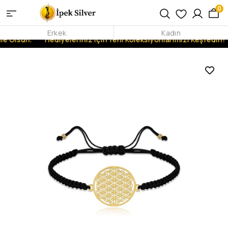
0
Erkek
Kadın
e Olsun.
Hediyeleriniz İçin Yeni Koleksiyonlarımızı Keşfedin!