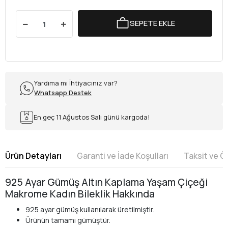
SEPETE EKLE
Yardıma mı İhtiyacınız var?
Whatsapp Destek
En geç 11 Ağustos Salı günü kargoda!
Ürün Detayları
Garanti ve İade Koşulları
Taksit ve 
925 Ayar Gümüş Altın Kaplama Yaşam Çiçeği
Makrome Kadın Bileklik Hakkında
925 ayar gümüş kullanılarak üretilmiştir.
Ürünün tamamı gümüştür.