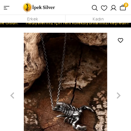
0
Erkek
Kadın
e Olsun.
Hediyeleriniz İçin Yeni Koleksiyonlarımızı Keşfedin!