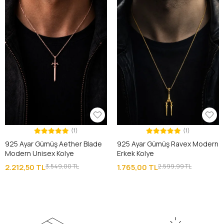
(1)
(1)
925 Ayar Gümüş Aether Blade
925 Ayar Gümüş Ravex Modern
Modern Unisex Kolye
Erkek Kolye
2.212,50 TL
3.549,00 TL
1.765,00 TL
2.599,99 TL