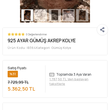
0 Değerlendirme
925 AYAR GÜMÜŞ AKREP KOLYE
Kategori:
Gümüş Kolye
Ürün Kodu:
IB364
Satış Fiyatı:
%31
Toplamda 3 Aya Varan
1.787,50 TL 'den başlayan
7.729,99 TL
taksitlerle
5.362,50 TL