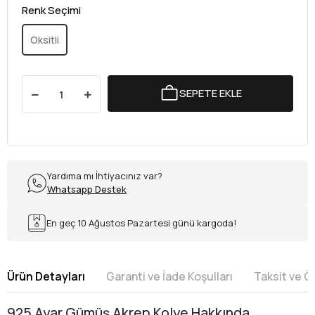
Renk Seçimi
Oksitli
SEPETE EKLE
Yardıma mı İhtiyacınız var?
Whatsapp Destek
En geç 10 Ağustos Pazartesi günü kargoda!
Ürün Detayları
Garanti ve İade Koşulları
Taksit ve 
925 Ayar Gümüş Akrep Kolye Hakkında