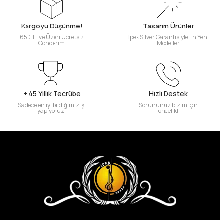
Kargoyu Düşünme!
Tasarım Ürünler
650 TL ve Üzeri Ücretsiz
İpek Silver Garantisiyle En Yeni
Gönderim
Modeller
+ 45 Yıllık Tecrübe
Hızlı Destek
Sadece en iyi bildiğimiz işi
Sorununuz bizim için
yapıyoruz.
öncelik!