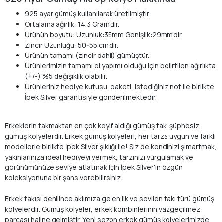
925 ayar gümüş kullanılarak üretilmiştir.
Ortalama ağırlık: 14.3 Gram'dır.
Ürünün boyutu: Uzunluk:35mm Genişlik:29mm'dir.
Zincir Uzunluğu: 50-55 cm’dir.
Ürünün tamamı (zincir dahil) gümüştür.
Ürünlerimizin tamamı el yapımı olduğu için belirtilen ağırlıkta
(+/-) %5 değişiklik olabilir.
Ürünleriniz hediye kutusu, paketi, istediğiniz not ile birlikte
İpek Silver garantisiyle gönderilmektedir.
Erkeklerin takmaktan en çok keyif aldığı gümüş takı şüphesiz
gümüş kolyelerdir. Erkek gümüş kolyeleri, her tarza uygun ve farklı
modellerle birlikte İpek Silver şıklığı ile! Siz de kendinizi şımartmak,
yakınlarınıza ideal hediyeyi vermek, tarzınızı vurgulamak ve
görünümünüze seviye atlatmak için İpek Silver’ın özgün
koleksiyonuna bir şans verebilirsiniz.
Erkek takısı denilince aklımıza gelen ilk ve sevilen takı türü gümüş
kolyelerdir. Gümüş kolyeler, erkek kombinlerinin vazgeçilmez
parçası haline gelmiştir. Yeni sezon erkek gümüş kolyelerimizde,