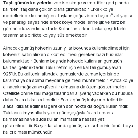
Taşlı gümüş kolyeleri
mizde ise simge ve motifler geri planda
kalırken, taş daha çok ön plana çıkmaktadır. Erkek kolye
modellerinde kullandığımız taşların çoğu zircon taştır. Özel yapısı
ve parlaklığı sayesinde erkek kolye modellerine şık ve tarz bir
görünüm kazandırmaktadır. Kullanılan zirkon taşlar çeşitli farklı
tasarımlarla birlikte kolyeyi süslemektedir.
Alınacak gümüş kolyenin uzun yıllar boyunca kullanılabilmesi için,
kolyenizi satın alırken dikkat edilmesi gereken bazı hususlar
bulunmaktadır. Bunların başında kolyede kullanılan gümüşün
kalitesi gelmektedir. Takı üretimi için en kaliteli gümüş ayarı
925’tir. Bu kalitenin altındaki gümüşlerde zaman içerisinde
kararma ya da solma meydana gelmesi muhtemeldir. Ayrıca kolye
alınacak mağazanın güvenilir olmasına da özen gösterilmelidir.
Özellikle online takı mağazalarından alışveriş yaparken bu hususa
daha fazla dikkat edilmelidir. Erkek gümüş kolye modelleri ile
alakalı dikkat edilmesi gereken son nokta da doğru kullanımdır.
Takıların kimyasallarla ya da güneş ışığıyla fazla temasta
kalmamasına ve suda kullanılmamasına hassasiyet
gösterilmelidir. Bu şartlar altında gümüş takı setlerinin ömür boyu
kalıcı olması mümkündür.