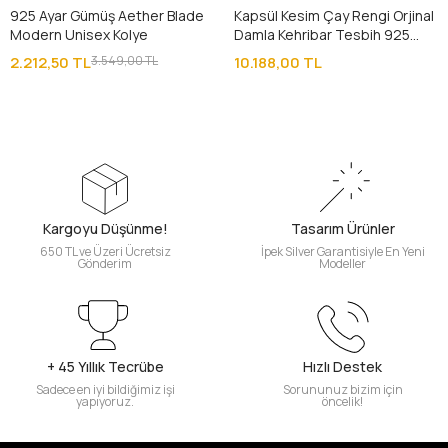
925 Ayar Gümüş Aether Blade
Kapsül Kesim Çay Rengi Orjinal
Modern Unisex Kolye
Damla Kehribar Tesbih 925
Ayar Gümüş Püsküllü
2.212,50 TL
3.549,00 TL
10.188,00 TL
Kargoyu Düşünme!
Tasarım Ürünler
650 TL ve Üzeri Ücretsiz
İpek Silver Garantisiyle En Yeni
Gönderim
Modeller
+ 45 Yıllık Tecrübe
Hızlı Destek
Sadece en iyi bildiğimiz işi
Sorununuz bizim için
yapıyoruz.
öncelik!