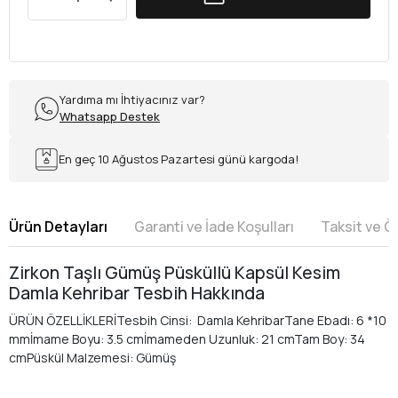
Yardıma mı İhtiyacınız var?
Whatsapp Destek
En geç 10 Ağustos Pazartesi günü kargoda!
Ürün Detayları
Garanti ve İade Koşulları
Taksit ve 
Zirkon Taşlı Gümüş Püsküllü Kapsül Kesim
Damla Kehribar Tesbih Hakkında
ÜRÜN ÖZELLİKLERİTesbih Cinsi: Damla KehribarTane Ebadı: 6 *10
mmİmame Boyu: 3.5 cmİmameden Uzunluk: 21 cmTam Boy: 34
cmPüskül Malzemesi: Gümüş