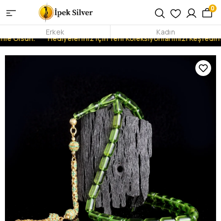
0
Erkek
Kadın
nle Olsun.
Hediyeleriniz İçin Yeni Koleksiyonlarımızı Keşfedin!