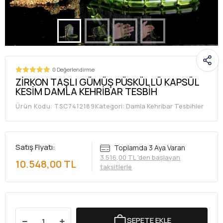
0 Değerlendirme
ZİRKON TAŞLI GÜMÜŞ PÜSKÜLLÜ KAPSÜL
KESİM DAMLA KEHRİBAR TESBİH
Kategori:
Damla Kehribar Tesbihler
Ürün Kodu:
TSC7412189
Satış Fiyatı:
Toplamda 3 Aya Varan
3.516,00 TL 'den başlayan
10.548,00 TL
taksitlerle
SEPETE EKLE