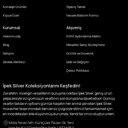
Konsept Ürünler
Sipariş Takibi
Kişiye Özel
Havale Bildirim Formu
Kurumsal
Alışveriş
Hakkımızda
KVKK Aydınlatma Metni
Blog
Mesafeli Satış Sözleşmesi
İletişim
Gizlilik ve Güvenlik
Destek Merkezi
İade ve Değişim
Çerez Politikası
İpek Silver Koleksiyonlarını Keşfedin!
Zarafetin, inceliğin ve kalitenin buluşma noktası İpek Silver, geniş ürün
yelpazesiyle sizi gümüşün ve altının asil dünyasına davet ediyor. Gümüş
ve altın takıların ışıltısını günlük hayatın her anına yansıtan İpek Silver,
mücevher tasarımındaki benzersiz çizgisiyle stilinizi tamamlamak için
en ince detayları bile düşünmüş durumda. Kendi tarzınızı oluştururken,
kişisel zevklerinizden ödün vermek zorunda kalmayacağınız,
Molla Fenari Mh. Kürkçüler Pazarı Sk. Yeni
özgünlüğünüzü ön plana çıkaracak tasarımlarımızla tanışın.
Han No:6/41 Çemberlitaş Fatih / İSTANBUL