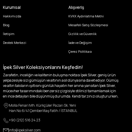
Kurumsal
Alışveriş
Hakkımızda
KVKK Aydınlatma Metni
Blog
Mesafeli Satış Sözleşmesi
İletişim
Gizlilik ve Güvenlik
Destek Merkezi
İade ve Değişim
Çerez Politikası
İpek Silver Koleksiyonlarını Keşfedin!
Zarafetin, inceliğin ve kalitenin buluşma noktası İpek Silver, geniş ürün
yelpazesiyle sizi gümüşün ve altının asil dünyasına davet ediyor. Gümüş
ve altın takıların ışıltısını günlük hayatın her anına yansıtan İpek Silver,
mücevher tasarımındaki benzersiz çizgisiyle stilinizi tamamlamak için
en ince detayları bile düşünmüş durumda. Kendi tarzınızı oluştururken,
kişisel zevklerinizden ödün vermek zorunda kalmayacağınız,
Molla Fenari Mh. Kürkçüler Pazarı Sk. Yeni
özgünlüğünüzü ön plana çıkaracak tasarımlarımızla tanışın.
Han No:6/41 Çemberlitaş Fatih / İSTANBUL
İpek Silver’da her bir parça, sizin benzersiz hikayenizi anlatıyor. İster
+90 (212) 516 24 23
kendinizi ifade etmek için özel bir parça arayışında olun, ister
sevdiklerinize unutulmaz bir hediye vermek isteyin, her zevke ve her anı
info@ipeksilver.com