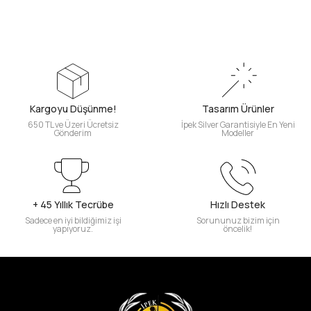
Kargoyu Düşünme!
Tasarım Ürünler
650 TL ve Üzeri Ücretsiz
İpek Silver Garantisiyle En Yeni
Gönderim
Modeller
+ 45 Yıllık Tecrübe
Hızlı Destek
Sadece en iyi bildiğimiz işi
Sorununuz bizim için
yapıyoruz.
öncelik!