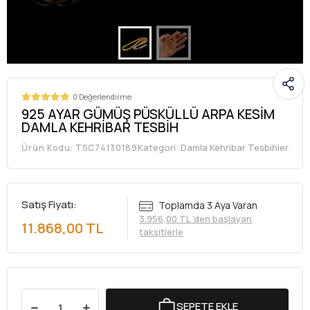
0 Değerlendirme
925 AYAR GÜMÜŞ PÜSKÜLLÜ ARPA KESİM
DAMLA KEHRİBAR TESBİH
Kategori:
Damla Kehribar Tesbihler
Ürün Kodu:
TSC74130189
Satış Fiyatı:
Toplamda 3 Aya Varan
3.956,00 TL 'den başlayan
11.868,00 TL
taksitlerle
SEPETE EKLE