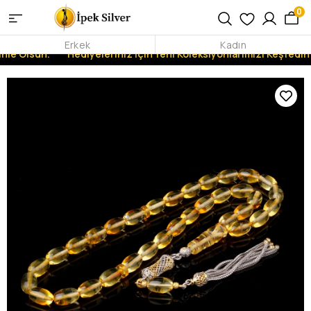
0
Erkek
Kadın
inle Olsun.
Hediyeleriniz İçin Yeni Koleksiyonlarımızı Keşfedin!