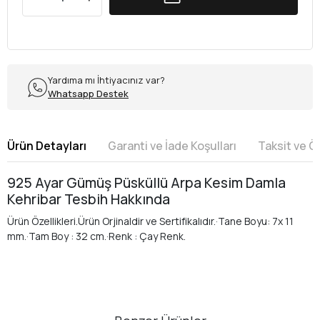
Yardıma mı İhtiyacınız var?
Whatsapp Destek
Ürün Detayları
Garanti ve İade Koşulları
Taksit ve 
925 Ayar Gümüş Püsküllü Arpa Kesim Damla
Kehribar Tesbih Hakkında
Ürün Özellikleri.Ürün Orjinaldir ve Sertifikalıdır.·Tane Boyu: 7x 11
mm.·Tam Boy : 32 cm.·Renk : Çay Renk.