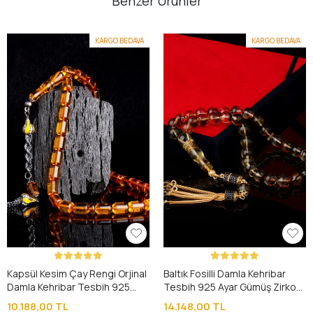
Benzer Ürünler
KARGO BEDAVA
KARGO BEDAVA
Kapsül Kesim Çay Rengi Orjinal
Baltık Fosilli Damla Kehribar
Damla Kehribar Tesbih 925
Tesbih 925 Ayar Gümüş Zirkon
Ayar Gümüş Püsküllü
Taşlı Püsküllü
10.188,00 TL
14.148,00 TL