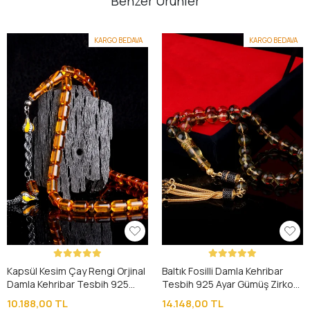
Benzer Ürünler
KARGO BEDAVA
KARGO BEDAVA
Kapsül Kesim Çay Rengi Orjinal
Baltık Fosilli Damla Kehribar
Damla Kehribar Tesbih 925
Tesbih 925 Ayar Gümüş Zirkon
Ayar Gümüş Püsküllü
Taşlı Püsküllü
10.188,00 TL
14.148,00 TL