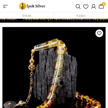
0
Erkek
Kadın
nle Olsun.
Hediyeleriniz İçin Yeni Koleksiyonlarımızı Keşfedin!