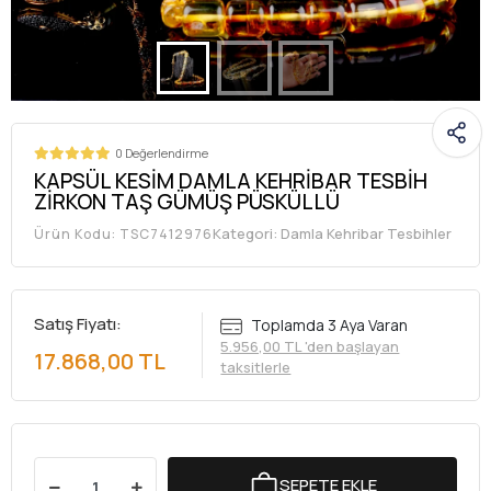
0 Değerlendirme
KAPSÜL KESİM DAMLA KEHRİBAR TESBİH
ZİRKON TAŞ GÜMÜŞ PÜSKÜLLÜ
Kategori:
Damla Kehribar Tesbihler
Ürün Kodu:
TSC7412976
Satış Fiyatı:
Toplamda 3 Aya Varan
5.956,00 TL 'den başlayan
17.868,00 TL
taksitlerle
SEPETE EKLE