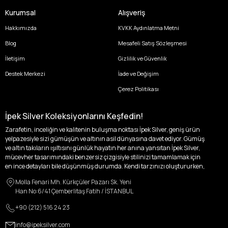
Kurumsal
Alışveriş
Hakkımızda
KVKK Aydınlatma Metni
Blog
Mesafeli Satış Sözleşmesi
İletişim
Gizlilik ve Güvenlik
Destek Merkezi
İade ve Değişim
Çerez Politikası
İpek Silver Koleksiyonlarını Keşfedin!
Zarafetin, inceliğin ve kalitenin buluşma noktası İpek Silver, geniş ürün
yelpazesiyle sizi gümüşün ve altının asil dünyasına davet ediyor. Gümüş
ve altın takıların ışıltısını günlük hayatın her anına yansıtan İpek Silver,
mücevher tasarımındaki benzersiz çizgisiyle stilinizi tamamlamak için
en ince detayları bile düşünmüş durumda. Kendi tarzınızı oluştururken,
kişisel zevklerinizden ödün vermek zorunda kalmayacağınız,
Molla Fenari Mh. Kürkçüler Pazarı Sk. Yeni
özgünlüğünüzü ön plana çıkaracak tasarımlarımızla tanışın.
Han No:6/41 Çemberlitaş Fatih / İSTANBUL
İpek Silver’da her bir parça, sizin benzersiz hikayenizi anlatıyor. İster
+90 (212) 516 24 23
kendinizi ifade etmek için özel bir parça arayışında olun, ister
sevdiklerinize unutulmaz bir hediye vermek isteyin, her zevke ve her anı
info@ipeksilver.com