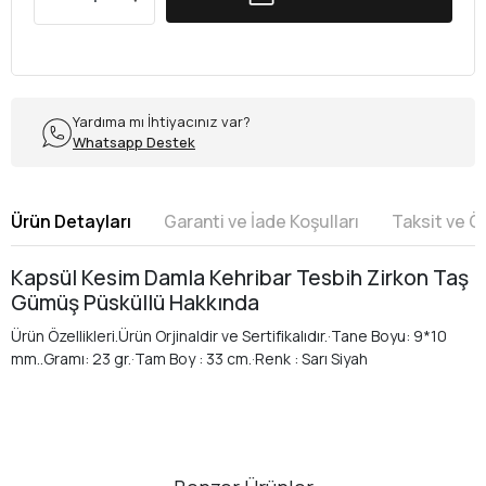
Yardıma mı İhtiyacınız var?
Whatsapp Destek
Ürün Detayları
Garanti ve İade Koşulları
Taksit ve 
Kapsül Kesim Damla Kehribar Tesbih Zirkon Taş
Gümüş Püsküllü Hakkında
Ürün Özellikleri.Ürün Orjinaldir ve Sertifikalıdır.·Tane Boyu: 9*10
mm..Gramı: 23 gr.·Tam Boy : 33 cm.·Renk : Sarı Siyah