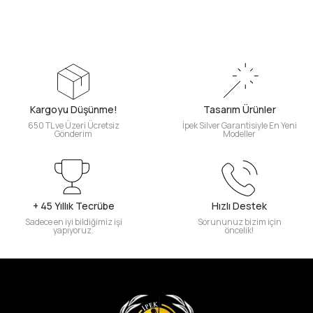
Kargoyu Düşünme!
Tasarım Ürünler
650 TL ve Üzeri Ücretsiz
İpek Silver Garantisiyle En Yeni
Gönderim
Modeller
+ 45 Yıllık Tecrübe
Hızlı Destek
Sadece en iyi bildiğimiz işi
Sorununuz bizim için
yapıyoruz.
öncelik!