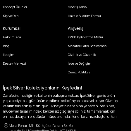
Konsept Ürünler
Sipariş Takibi
Kişiye Özel
Havale Bildirim Formu
Kurumsal
Alışveriş
Hakkımızda
KVKK Aydınlatma Metni
Blog
Mesafeli Satış Sözleşmesi
İletişim
Gizlilik ve Güvenlik
Destek Merkezi
İade ve Değişim
Çerez Politikası
İpek Silver Koleksiyonlarını Keşfedin!
Zarafetin, inceliğin ve kalitenin buluşma noktası İpek Silver, geniş ürün
yelpazesiyle sizi gümüşün ve altının asil dünyasına davet ediyor. Gümüş
ve altın takıların ışıltısını günlük hayatın her anına yansıtan İpek Silver,
mücevher tasarımındaki benzersiz çizgisiyle stilinizi tamamlamak için
en ince detayları bile düşünmüş durumda. Kendi tarzınızı oluştururken,
kişisel zevklerinizden ödün vermek zorunda kalmayacağınız,
Molla Fenari Mh. Kürkçüler Pazarı Sk. Yeni
özgünlüğünüzü ön plana çıkaracak tasarımlarımızla tanışın.
Han No:6/41 Çemberlitaş Fatih / İSTANBUL