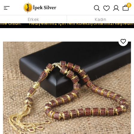
0
Erkek
Kadın
nle Olsun.
Hediyeleriniz İçin Yeni Koleksiyonlarımızı Keşfedin!