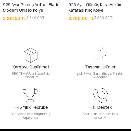
925 Ayar Gümüş Aether Blade
925 Ayar Gümüş Kara Hüküm
Modern Unisex Kolye
Kafatası Kılıç Kolye
2.212,50 TL
3.549,00 TL
2.700,00 TL
3.899,99 TL
Kargoyu Düşünme!
Tasarım Ürünler
650 TL ve Üzeri Ücretsiz
İpek Silver Garantisiyle En Yeni
Gönderim
Modeller
+ 45 Yıllık Tecrübe
Hızlı Destek
Sadece en iyi bildiğimiz işi
Sorununuz bizim için
yapıyoruz.
öncelik!