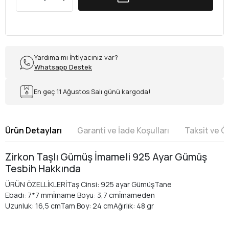
Yardıma mı İhtiyacınız var?
Whatsapp Destek
En geç 11 Ağustos Salı günü kargoda!
Ürün Detayları
Garanti ve İade Koşulları
Taksit ve 
Zirkon Taşlı Gümüş İmameli 925 Ayar Gümüş
Tesbih Hakkında
ÜRÜN ÖZELLİKLERİTaş Cinsi: 925 ayar GümüşTane
Ebadı: 7*7 mmİmame Boyu: 3,7 cmİmameden
Uzunluk: 16,5 cmTam Boy: 24 cmAğırlık: 48 gr