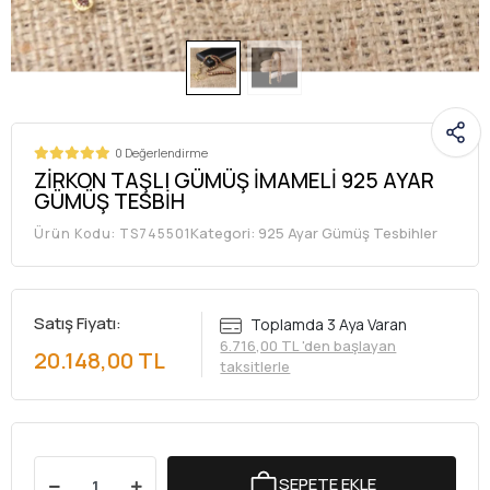
0 Değerlendirme
ZİRKON TAŞLI GÜMÜŞ İMAMELİ 925 AYAR
GÜMÜŞ TESBİH
Kategori:
925 Ayar Gümüş Tesbihler
Ürün Kodu:
TS745501
Satış Fiyatı:
Toplamda 3 Aya Varan
6.716,00 TL 'den başlayan
20.148,00 TL
taksitlerle
SEPETE EKLE