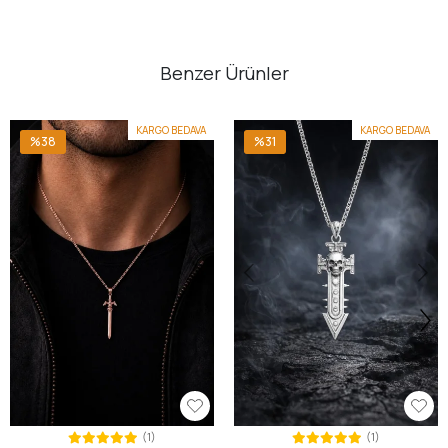
Benzer Ürünler
KARGO BEDAVA
KARGO BEDAVA
%38
%31
(1)
(1)