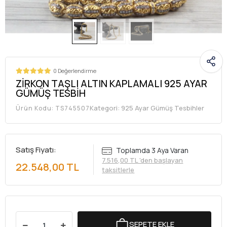
0 Değerlendirme
ZİRKON TAŞLI ALTIN KAPLAMALI 925 AYAR
GÜMÜŞ TESBİH
Kategori:
925 Ayar Gümüş Tesbihler
Ürün Kodu:
TS745507
Satış Fiyatı:
Toplamda 3 Aya Varan
7.516,00 TL 'den başlayan
22.548,00 TL
taksitlerle
SEPETE EKLE