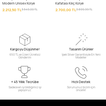
Modern Unisex Kolye
Kafatası Kılıç Kolye
2.212,50 TL
3.549,00 TL
2.700,00 TL
3.899,99 TL
Kargoyu Düşünme!
Tasarım Ürünler
650 TL ve Üzeri Ücretsiz
İpek Silver Garantisiyle En Yeni
Gönderim
Modeller
+ 45 Yıllık Tecrübe
Hızlı Destek
Sadece en iyi bildiğimiz işi
Sorununuz bizim için
yapıyoruz.
öncelik!