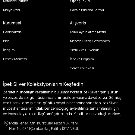
Konsept Ürünler
Sipariş Takibi
Kişiye Özel
Havale Bildirim Formu
Kurumsal
Alışveriş
Hakkımızda
KVKK Aydınlatma Metni
Blog
Mesafeli Satış Sözleşmesi
İletişim
Gizlilik ve Güvenlik
Destek Merkezi
İade ve Değişim
Çerez Politikası
İpek Silver Koleksiyonlarını Keşfedin!
Zarafetin, inceliğin ve kalitenin buluşma noktası İpek Silver, geniş ürün
yelpazesiyle sizi gümüşün ve altının asil dünyasına davet ediyor. Gümüş
ve altın takıların ışıltısını günlük hayatın her anına yansıtan İpek Silver,
mücevher tasarımındaki benzersiz çizgisiyle stilinizi tamamlamak için
en ince detayları bile düşünmüş durumda. Kendi tarzınızı oluştururken,
kişisel zevklerinizden ödün vermek zorunda kalmayacağınız,
Molla Fenari Mh. Kürkçüler Pazarı Sk. Yeni
özgünlüğünüzü ön plana çıkaracak tasarımlarımızla tanışın.
Han No:6/41 Çemberlitaş Fatih / İSTANBUL
İpek Silver’da her bir parça, sizin benzersiz hikayenizi anlatıyor. İster