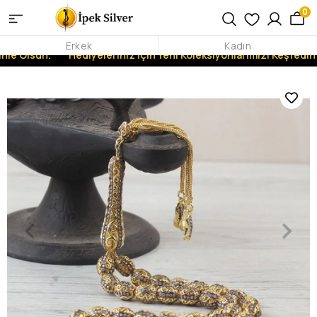
0
Erkek
Kadın
nle Olsun.
Hediyeleriniz İçin Yeni Koleksiyonlarımızı Keşfedin!