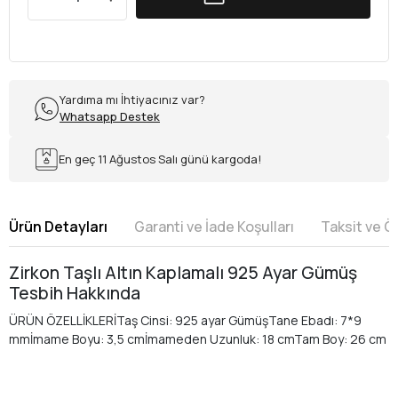
Yardıma mı İhtiyacınız var?
Whatsapp Destek
En geç 11 Ağustos Salı günü kargoda!
Ürün Detayları
Garanti ve İade Koşulları
Taksit ve 
Zirkon Taşlı Altın Kaplamalı 925 Ayar Gümüş
Tesbih Hakkında
ÜRÜN ÖZELLİKLERİTaş Cinsi: 925 ayar GümüşTane Ebadı: 7*9
mmİmame Boyu: 3,5 cmİmameden Uzunluk: 18 cmTam Boy: 26 cm