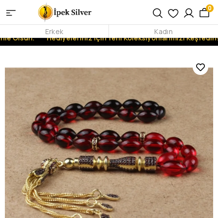
0
Erkek
Kadın
nle Olsun.
Hediyeleriniz İçin Yeni Koleksiyonlarımızı Keşfedin!