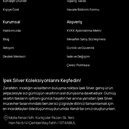
Konsept Ürünler
Sipariş Takibi
Kişiye Özel
Havale Bildirim Formu
Kurumsal
Alışveriş
Hakkımızda
KVKK Aydınlatma Metni
Blog
Mesafeli Satış Sözleşmesi
İletişim
Gizlilik ve Güvenlik
Destek Merkezi
İade ve Değişim
Çerez Politikası
İpek Silver Koleksiyonlarını Keşfedin!
Zarafetin, inceliğin ve kalitenin buluşma noktası İpek Silver, geniş ürün
yelpazesiyle sizi gümüşün ve altının asil dünyasına davet ediyor. Gümüş
ve altın takıların ışıltısını günlük hayatın her anına yansıtan İpek Silver,
mücevher tasarımındaki benzersiz çizgisiyle stilinizi tamamlamak için
en ince detayları bile düşünmüş durumda. Kendi tarzınızı oluştururken,
kişisel zevklerinizden ödün vermek zorunda kalmayacağınız,
Molla Fenari Mh. Kürkçüler Pazarı Sk. Yeni
özgünlüğünüzü ön plana çıkaracak tasarımlarımızla tanışın.
Han No:6/41 Çemberlitaş Fatih / İSTANBUL
İpek Silver’da her bir parça, sizin benzersiz hikayenizi anlatıyor. İster