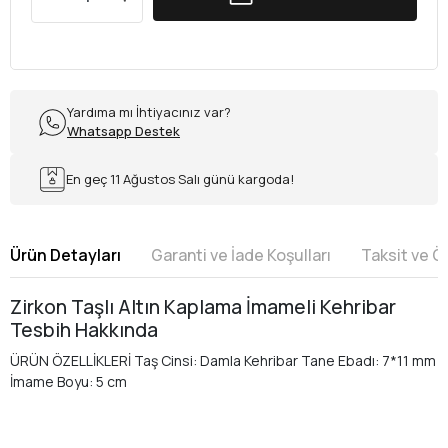
Yardıma mı İhtiyacınız var?
Whatsapp Destek
En geç 11 Ağustos Salı günü kargoda!
Ürün Detayları
Garanti ve İade Koşulları
Taksit ve 
Zirkon Taşlı Altın Kaplama İmameli Kehribar
Tesbih Hakkında
ÜRÜN ÖZELLİKLERİ Taş Cinsi: Damla Kehribar Tane Ebadı: 7*11 mm
İmame Boyu: 5 cm