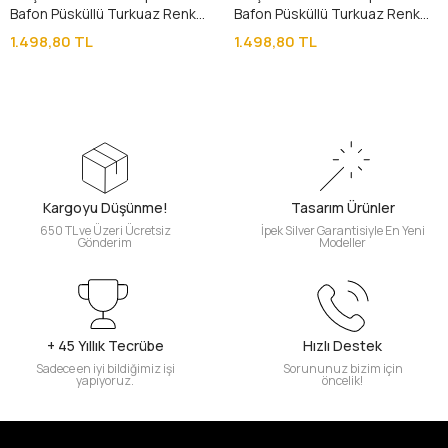
Bafon Püsküllü Turkuaz Renk
Bafon Püsküllü Turkuaz Renk
Sıkma Kehribar Tesbih
Sıkma Kehribar Tesbih
1.498,80 TL
1.498,80 TL
Kargoyu Düşünme!
Tasarım Ürünler
650 TL ve Üzeri Ücretsiz
İpek Silver Garantisiyle En Yeni
Gönderim
Modeller
+ 45 Yıllık Tecrübe
Hızlı Destek
Sadece en iyi bildiğimiz işi
Sorununuz bizim için
yapıyoruz.
öncelik!