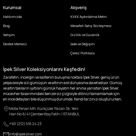
Kurumsal
Alışveriş
Hakkımızda
KVKK Aydınlatma Metni
Blog
Mesafeli Satış Sözleşmesi
İletişim
Gizlilik ve Güvenlik
Destek Merkezi
İade ve Değişim
Çerez Politikası
İpek Silver Koleksiyonlarını Keşfedin!
Zarafetin, inceliğin ve kalitenin buluşma noktası İpek Silver, geniş ürün
yelpazesiyle sizi gümüşün ve altının asil dünyasına davet ediyor. Gümüş
ve altın takıların ışıltısını günlük hayatın her anına yansıtan İpek Silver,
mücevher tasarımındaki benzersiz çizgisiyle stilinizi tamamlamak için
en ince detayları bile düşünmüş durumda. Kendi tarzınızı oluştururken,
kişisel zevklerinizden ödün vermek zorunda kalmayacağınız,
Molla Fenari Mh. Kürkçüler Pazarı Sk. Yeni
özgünlüğünüzü ön plana çıkaracak tasarımlarımızla tanışın.
Han No:6/41 Çemberlitaş Fatih / İSTANBUL
İpek Silver’da her bir parça, sizin benzersiz hikayenizi anlatıyor. İster
+90 (212) 516 24 23
kendinizi ifade etmek için özel bir parça arayışında olun, ister
sevdiklerinize unutulmaz bir hediye vermek isteyin, her zevke ve her anı
info@ipeksilver.com