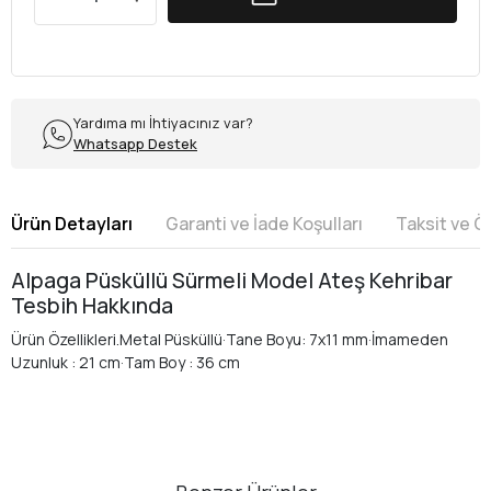
Yardıma mı İhtiyacınız var?
Whatsapp Destek
Ürün Detayları
Garanti ve İade Koşulları
Taksit ve 
Alpaga Püsküllü Sürmeli Model Ateş Kehribar
Tesbih Hakkında
Ürün Özellikleri.Metal Püsküllü·Tane Boyu: 7x11 mm·İmameden
Uzunluk : 21 cm·Tam Boy : 36 cm