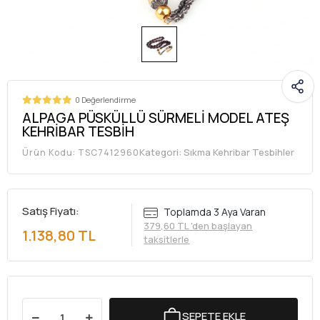
0 Değerlendirme
ALPAGA PÜSKÜLLÜ SÜRMELİ MODEL ATEŞ
KEHRİBAR TESBİH
Kategori:
Sıkma Kehribar Tesbihler
Ürün Kodu:
TSC7412960
Satış Fiyatı:
Toplamda 3 Aya Varan
379,60 TL 'den başlayan
1.138,80 TL
taksitlerle
SEPETE EKLE