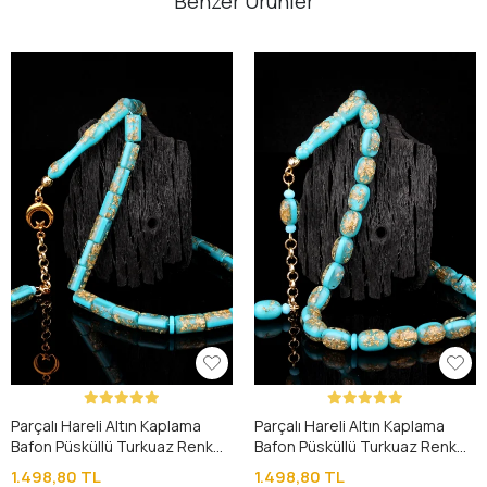
Benzer Ürünler
Parçalı Hareli Altın Kaplama
Parçalı Hareli Altın Kaplama
Bafon Püsküllü Turkuaz Renk
Bafon Püsküllü Turkuaz Renk
Sıkma Kehribar Tesbih
Sıkma Kehribar Tesbih
1.498,80 TL
1.498,80 TL