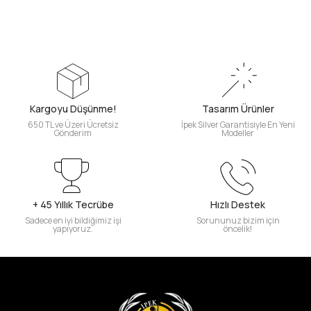
Kargoyu Düşünme!
Tasarım Ürünler
650 TL ve Üzeri Ücretsiz
İpek Silver Garantisiyle En Yeni
Gönderim
Modeller
+ 45 Yıllık Tecrübe
Hızlı Destek
Sadece en iyi bildiğimiz işi
Sorununuz bizim için
yapıyoruz.
öncelik!