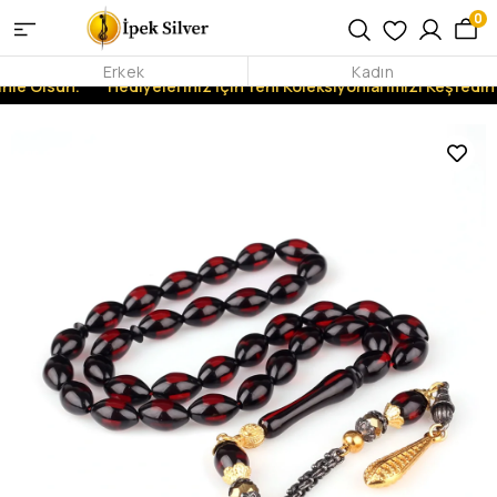
0
Erkek
Kadın
nle Olsun.
Hediyeleriniz İçin Yeni Koleksiyonlarımızı Keşfedin!