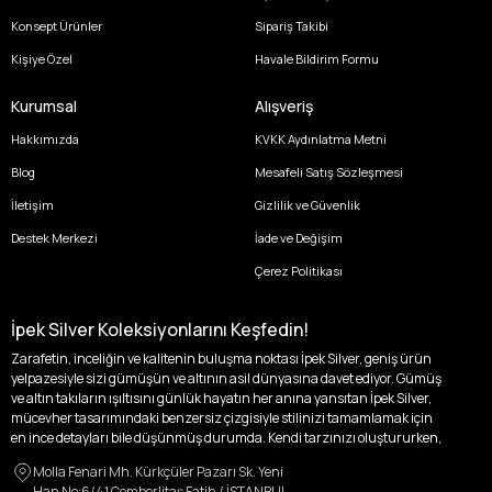
Konsept Ürünler
Sipariş Takibi
Kişiye Özel
Havale Bildirim Formu
Kurumsal
Alışveriş
Hakkımızda
KVKK Aydınlatma Metni
Blog
Mesafeli Satış Sözleşmesi
İletişim
Gizlilik ve Güvenlik
Destek Merkezi
İade ve Değişim
Çerez Politikası
İpek Silver Koleksiyonlarını Keşfedin!
Zarafetin, inceliğin ve kalitenin buluşma noktası İpek Silver, geniş ürün
yelpazesiyle sizi gümüşün ve altının asil dünyasına davet ediyor. Gümüş
ve altın takıların ışıltısını günlük hayatın her anına yansıtan İpek Silver,
mücevher tasarımındaki benzersiz çizgisiyle stilinizi tamamlamak için
en ince detayları bile düşünmüş durumda. Kendi tarzınızı oluştururken,
kişisel zevklerinizden ödün vermek zorunda kalmayacağınız,
Molla Fenari Mh. Kürkçüler Pazarı Sk. Yeni
özgünlüğünüzü ön plana çıkaracak tasarımlarımızla tanışın.
Han No:6/41 Çemberlitaş Fatih / İSTANBUL