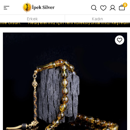
0
Erkek
Kadın
inle Olsun.
Hediyeleriniz İçin Yeni Koleksiyonlarımızı Keşfedin!