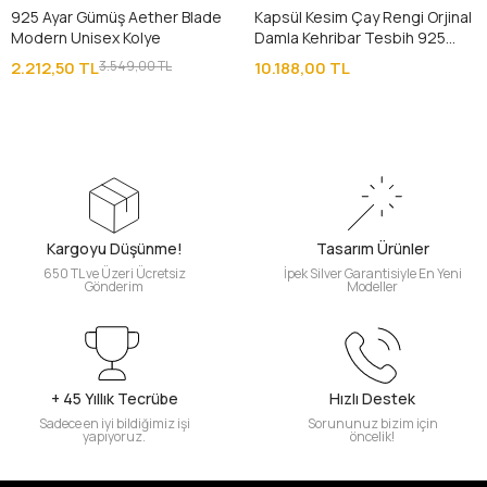
925 Ayar Gümüş Aether Blade
Kapsül Kesim Çay Rengi Orjinal
Modern Unisex Kolye
Damla Kehribar Tesbih 925
Ayar Gümüş Püsküllü
2.212,50 TL
3.549,00 TL
10.188,00 TL
Kargoyu Düşünme!
Tasarım Ürünler
650 TL ve Üzeri Ücretsiz
İpek Silver Garantisiyle En Yeni
Gönderim
Modeller
+ 45 Yıllık Tecrübe
Hızlı Destek
Sadece en iyi bildiğimiz işi
Sorununuz bizim için
yapıyoruz.
öncelik!