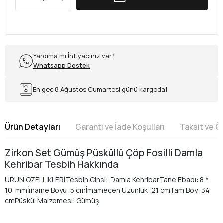
Yardıma mı İhtiyacınız var?
Whatsapp Destek
En geç 8 Ağustos Cumartesi günü kargoda!
Ürün Detayları
Garanti ve İade Koşulları
Taksit ve 
Zirkon Set Gümüş Püsküllü Çöp Fosilli Damla
Kehribar Tesbih Hakkında
ÜRÜN ÖZELLİKLERİTesbih Cinsi: Damla KehribarTane Ebadı: 8 *
10 mmİmame Boyu: 5 cmİmameden Uzunluk: 21 cmTam Boy: 34
cmPüskül Malzemesi: Gümüş