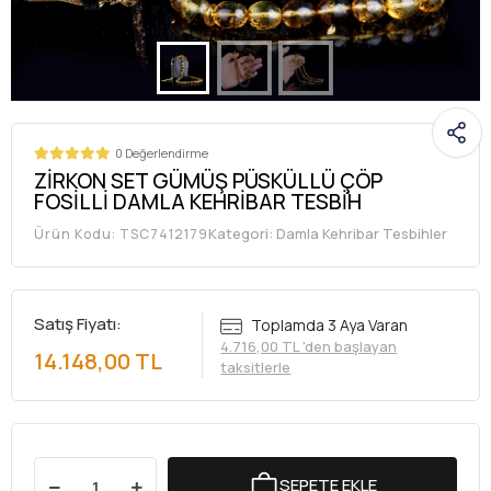
0 Değerlendirme
ZİRKON SET GÜMÜŞ PÜSKÜLLÜ ÇÖP
FOSİLLİ DAMLA KEHRİBAR TESBİH
Kategori:
Damla Kehribar Tesbihler
Ürün Kodu:
TSC7412179
Satış Fiyatı:
Toplamda 3 Aya Varan
4.716,00 TL 'den başlayan
14.148,00 TL
taksitlerle
SEPETE EKLE