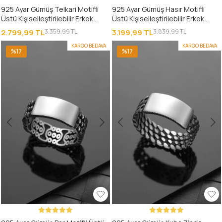
925 Ayar Gümüş Telkari Motifli
925 Ayar Gümüş Hasır Motifli
Üstü Kişiselleştirilebilir Erkek
Üstü Kişiselleştirilebilir Erkek
Yüzüğü
Yüzüğü
2.799,99 TL
3.359,99 TL
3.199,99 TL
3.839,99 TL
KARGO BEDAVA
KARGO BEDAVA
%17
%17