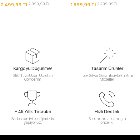
Yüzüğü
Kaplama
2.499,99 TL
2.999,99 TL
1.699,99 TL
2.299,99 TL
Kargoyu Düşünme!
Tasarım Ürünler
650 TL ve Üzeri Ücretsiz
İpek Silver Garantisiyle En Yeni
Gönderim
Modeller
+ 45 Yıllık Tecrübe
Hızlı Destek
Sadece en iyi bildiğimiz işi
Sorununuz bizim için
yapıyoruz.
öncelik!