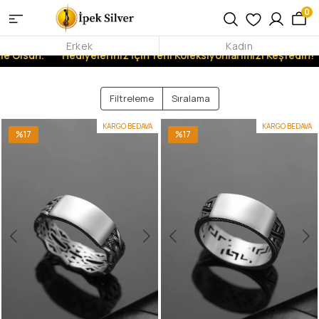
0
Erkek
Kadın
e Olsun.
Hediyeleriniz İçin Yeni Koleksiyonlarımızı Keşfedin!
Filtreleme
Sıralama
KARGO BEDAVA
KARGO BEDAVA
%17
%17