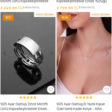
Motifli Üstü Kişiselleştirilebilir
Kişiselleştirilebilir Erkek Yüzüğü
Erkek Yüzüğü
3.249,99 TL
3.899,99 TL
2.799,99 TL
3.359,99 TL
KARGO BEDAVA
KARGO BEDAVA
%17
%26
925 Ayar Gümüş Zincir Motifli
925 Ayar Gümüş El Yazılı Kişiye
Üstü Kişiselleştirilebilir Erkek
Özel İsimli Kadın Kolye - Altın