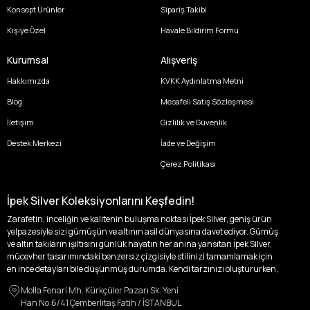
Konsept Ürünler
Sipariş Takibi
Kişiye Özel
Havale Bildirim Formu
Kurumsal
Alışveriş
Hakkımızda
KVKK Aydınlatma Metni
Blog
Mesafeli Satış Sözleşmesi
İletişim
Gizlilik ve Güvenlik
Destek Merkezi
İade ve Değişim
Çerez Politikası
İpek Silver Koleksiyonlarını Keşfedin!
Zarafetin, inceliğin ve kalitenin buluşma noktası İpek Silver, geniş ürün
yelpazesiyle sizi gümüşün ve altının asil dünyasına davet ediyor. Gümüş
ve altın takıların ışıltısını günlük hayatın her anına yansıtan İpek Silver,
mücevher tasarımındaki benzersiz çizgisiyle stilinizi tamamlamak için
en ince detayları bile düşünmüş durumda. Kendi tarzınızı oluştururken,
kişisel zevklerinizden ödün vermek zorunda kalmayacağınız,
Molla Fenari Mh. Kürkçüler Pazarı Sk. Yeni
özgünlüğünüzü ön plana çıkaracak tasarımlarımızla tanışın.
Han No:6/41 Çemberlitaş Fatih / İSTANBUL