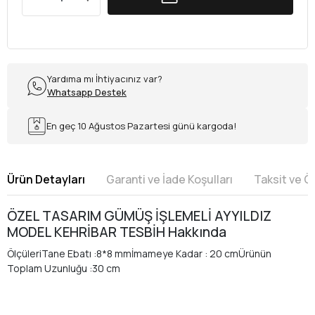
Yardıma mı İhtiyacınız var?
Whatsapp Destek
En geç 10 Ağustos Pazartesi günü kargoda!
Ürün Detayları
Garanti ve İade Koşulları
Taksit ve 
ÖZEL TASARIM GÜMÜŞ İŞLEMELİ AYYILDIZ
MODEL KEHRİBAR TESBİH Hakkında
ÖlçüleriTane Ebatı :8*8 mmİmameye Kadar : 20 cmÜrünün
Toplam Uzunluğu :30 cm