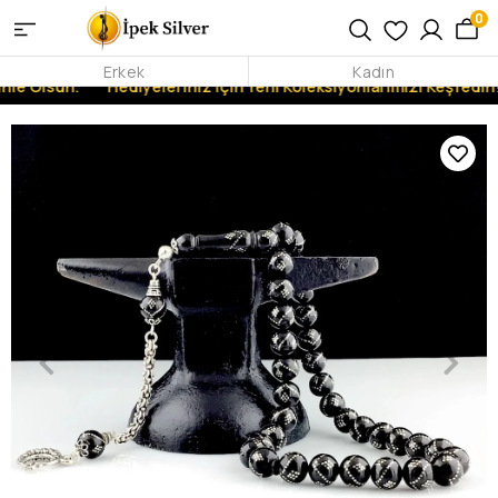
0
Erkek
Kadın
nle Olsun.
Hediyeleriniz İçin Yeni Koleksiyonlarımızı Keşfedin!