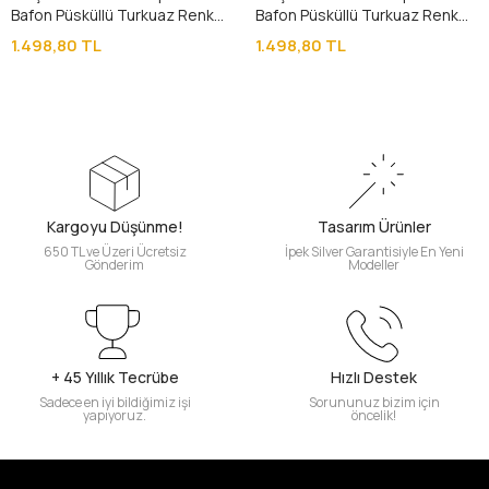
Bafon Püsküllü Turkuaz Renk
Bafon Püsküllü Turkuaz Renk
Sıkma Kehribar Tesbih
Sıkma Kehribar Tesbih
1.498,80 TL
1.498,80 TL
Kargoyu Düşünme!
Tasarım Ürünler
650 TL ve Üzeri Ücretsiz
İpek Silver Garantisiyle En Yeni
Gönderim
Modeller
+ 45 Yıllık Tecrübe
Hızlı Destek
Sadece en iyi bildiğimiz işi
Sorununuz bizim için
yapıyoruz.
öncelik!