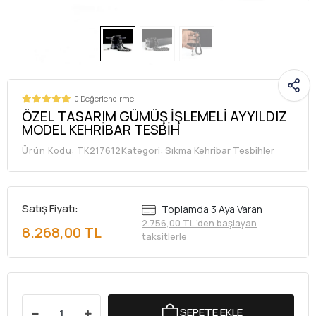
0 Değerlendirme
ÖZEL TASARIM GÜMÜŞ İŞLEMELİ AYYILDIZ
MODEL KEHRİBAR TESBİH
Kategori:
Sıkma Kehribar Tesbihler
Ürün Kodu:
TK217612
Satış Fiyatı:
Toplamda 3 Aya Varan
2.756,00 TL 'den başlayan
8.268,00 TL
taksitlerle
SEPETE EKLE