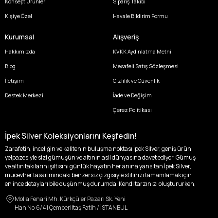
Konsept Ürünler
Sipariş Takibi
Kişiye Özel
Havale Bildirim Formu
Kurumsal
Alışveriş
Hakkımızda
KVKK Aydınlatma Metni
Blog
Mesafeli Satış Sözleşmesi
İletişim
Gizlilik ve Güvenlik
Destek Merkezi
İade ve Değişim
Çerez Politikası
İpek Silver Koleksiyonlarını Keşfedin!
Zarafetin, inceliğin ve kalitenin buluşma noktası İpek Silver, geniş ürün
yelpazesiyle sizi gümüşün ve altının asil dünyasına davet ediyor. Gümüş
ve altın takıların ışıltısını günlük hayatın her anına yansıtan İpek Silver,
mücevher tasarımındaki benzersiz çizgisiyle stilinizi tamamlamak için
en ince detayları bile düşünmüş durumda. Kendi tarzınızı oluştururken,
kişisel zevklerinizden ödün vermek zorunda kalmayacağınız,
Molla Fenari Mh. Kürkçüler Pazarı Sk. Yeni
özgünlüğünüzü ön plana çıkaracak tasarımlarımızla tanışın.
Han No:6/41 Çemberlitaş Fatih / İSTANBUL
İpek Silver’da her bir parça, sizin benzersiz hikayenizi anlatıyor. İster