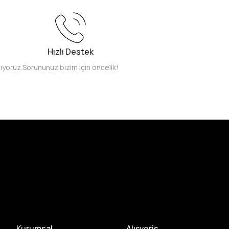
Hızlı Destek
pıyoruz.
Sorununuz bizim için öncelik!
Kurumsal
Alışveriş