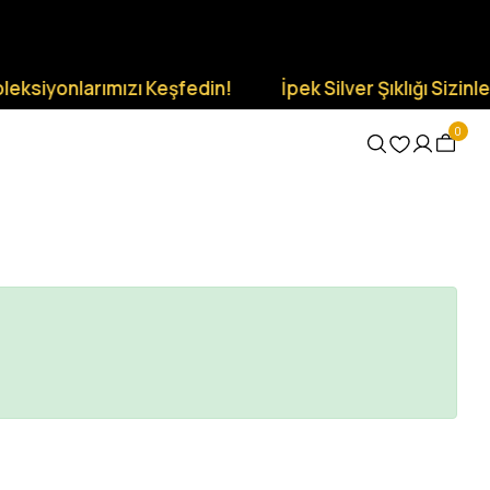
eksiyonlarımızı Keşfedin!
İpek Silver Şıklığı Sizinle O
0