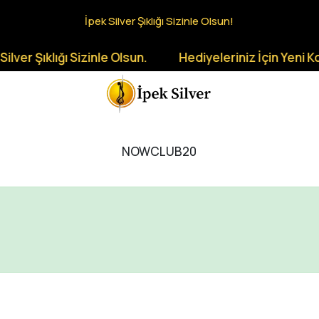
İpek Silver Şıklığı Sizinle Olsun!
ver Şıklığı Sizinle Olsun.
Hediyeleriniz İçin Yeni Kol
NOWCLUB20