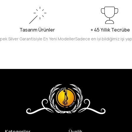
Tasarım Ürünler
+ 45 Yıllık Tecrübe
İpek Silver Garantisiyle En Yeni Modeller
Sadece en iyi bildiğimiz işi ya
Kategoriler
Üyelik