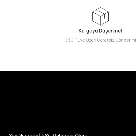
Kargoyu Düşünme!
650 TL ve Üzeri Ücretsiz Gönderim
Yeniliklerden İlk Siz Haberdar Olun