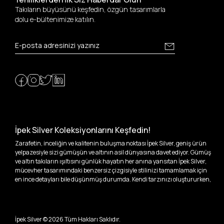
Takıların büyüsünü keşfedin, özgün tasarımlarla
dolu e-bültenimize katılın.
İpek Silver Koleksiyonlarını Keşfedin!
Zarafetin, inceliğin ve kalitenin buluşma noktası İpek Silver, geniş ürün
yelpazesiyle sizi gümüşün ve altının asil dünyasına davet ediyor. Gümüş
ve altın takıların ışıltısını günlük hayatın her anına yansıtan İpek Silver,
mücevher tasarımındaki benzersiz çizgisiyle stilinizi tamamlamak için
en ince detayları bile düşünmüş durumda. Kendi tarzınızı oluştururken,
kişisel zevklerinizden ödün vermek zorunda kalmayacağınız,
özgünlüğünüzü ön plana çıkaracak tasarımlarımızla tanışın.
İpek Silver’da her bir parça, sizin benzersiz hikayenizi anlatıyor. İster
İpek Silver ©
2026
Tüm Hakları Saklıdır.
kendinizi ifade etmek için özel bir parça arayışında olun, ister