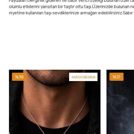
Faydaları:Gerginlik gideren ve sabır verici özelliği bulunan özel
olumlu etkilerini yansıtan bir taştır oltu taşı.Üzerinizde bulunan 
niyetine kullanılan taşı sevdiklerinize armağan edebilirsiniz.Sabır t
%38
%31
KARGO BEDAVA