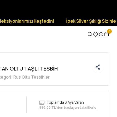
onlarımızı Keşfedin!
İpek Silver Şıklığı Sizinle Olsun.
0
TAN OLTU TAŞLI TESBİH
tegori:
Rus Oltu Tesbihler
Toplamda 3 Aya Varan
996,00 TL 'den başlayan taksitlerle