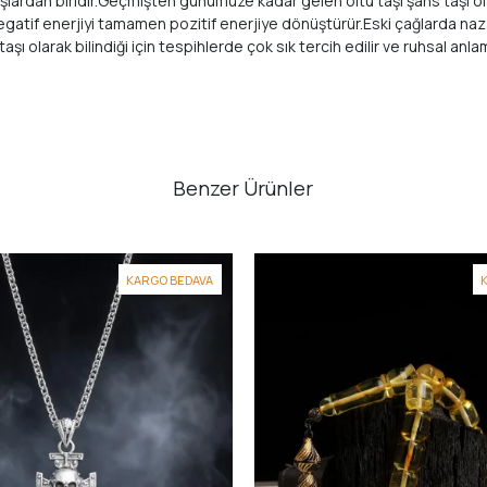
 taşlardan biridir.Geçmişten günümüze kadar gelen oltu taşı şans taşı o
negatif enerjiyi tamamen pozitif enerjiye dönüştürür.Eski çağlarda nazara
aşı olarak bilindiği için tespihlerde çok sık tercih edilir ve ruhsal anla
Benzer Ürünler
KARGO BEDAVA