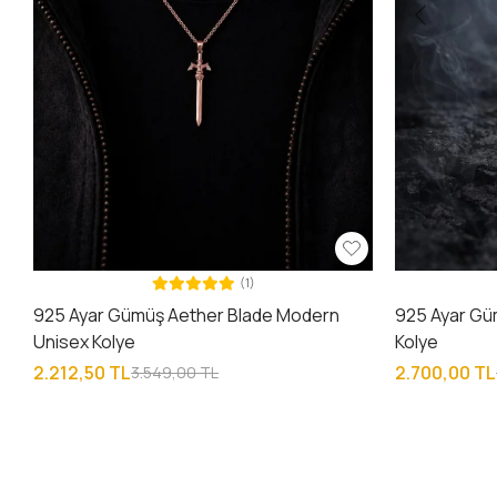
(1)
925 Ayar Gümüş Aether Blade Modern
925 Ayar Güm
Unisex Kolye
Kolye
2.212,50 TL
2.700,00 TL
3.549,00 TL