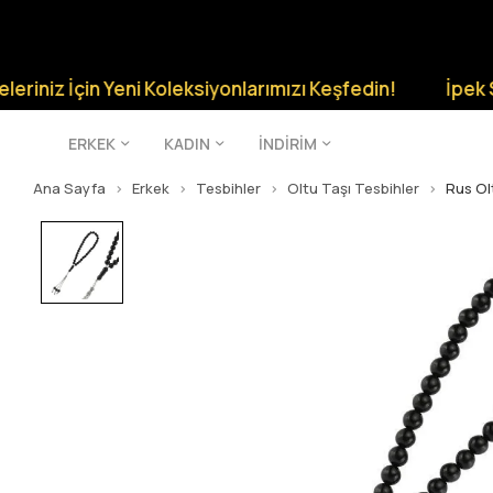
z İçin Yeni Koleksiyonlarımızı Keşfedin!
İpek Silver Ş
ERKEK
KADIN
İNDİRİM
Ana Sayfa
Erkek
Tesbihler
Oltu Taşı Tesbihler
Rus Ol