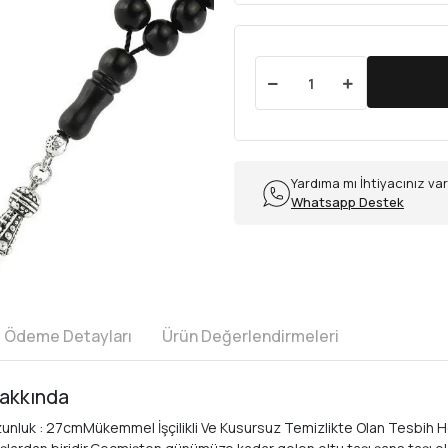
Yardıma mı İhtiyacınız va
Whatsapp Destek
e Ödeme Detayları
Ürün Değerlendirmeleri
akkında
uk : 27cmMükemmel İşçilikli Ve Kusursuz Temizlikte Olan Tesbih Hen