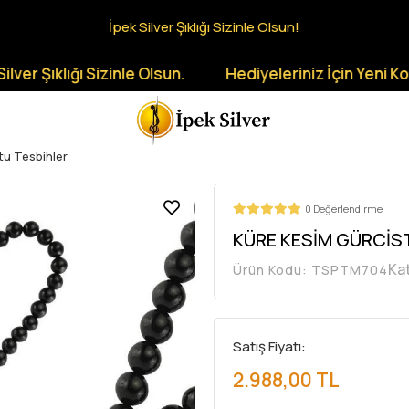
İpek Silver Şıklığı Sizinle Olsun!
ıklığı Sizinle Olsun.
Hediyeleriniz İçin Yeni Koleksiy
tu Tesbihler
0 Değerlendirme
KÜRE KESİM GÜRCİS
Ka
Ürün Kodu:
TSPTM704
Satış Fiyatı:
2.988,00 TL