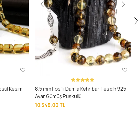
psül Kesim
8,5 mm Fosilli Damla Kehribar Tesbih 925
Ayar Gümüş Püsküllü
10.548,00 TL