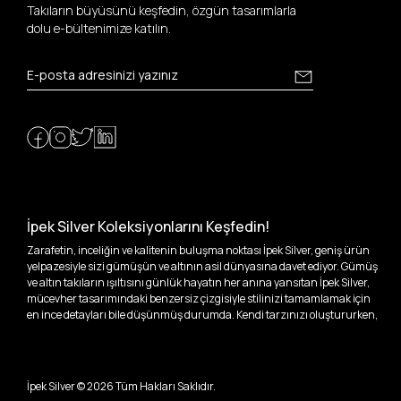
Takıların büyüsünü keşfedin, özgün tasarımlarla
dolu e-bültenimize katılın.
İpek Silver Koleksiyonlarını Keşfedin!
Zarafetin, inceliğin ve kalitenin buluşma noktası İpek Silver, geniş ürün
yelpazesiyle sizi gümüşün ve altının asil dünyasına davet ediyor. Gümüş
ve altın takıların ışıltısını günlük hayatın her anına yansıtan İpek Silver,
mücevher tasarımındaki benzersiz çizgisiyle stilinizi tamamlamak için
en ince detayları bile düşünmüş durumda. Kendi tarzınızı oluştururken,
kişisel zevklerinizden ödün vermek zorunda kalmayacağınız,
özgünlüğünüzü ön plana çıkaracak tasarımlarımızla tanışın.
İpek Silver’da her bir parça, sizin benzersiz hikayenizi anlatıyor. İster
İpek Silver ©
2026
Tüm Hakları Saklıdır.
kendinizi ifade etmek için özel bir parça arayışında olun, ister