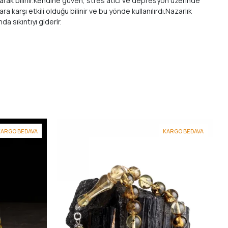
larak bilinir.Kendine güven, stres atıcı ve depresyon üzerinde
 karşı etkili olduğu bilinir ve bu yönde kullanılırdı.Nazarlık
mda sıkıntıyı giderir.
KARGO BEDAVA
KARGO BEDAVA
1
R
1