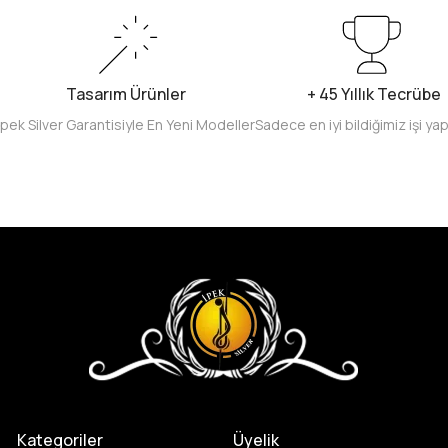
Tasarım Ürünler
+ 45 Yıllık Tecrübe
İpek Silver Garantisiyle En Yeni Modeller
Sadece en iyi bildiğimiz işi ya
Kategoriler
Üyelik