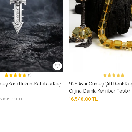
(1)
üş Kara Hüküm Kafatası Kılıç
925 Ayar Gümüş Çift Renk Ka
Orjinal Damla Kehribar Tesbih
16.548,00 TL
3.899,99 TL