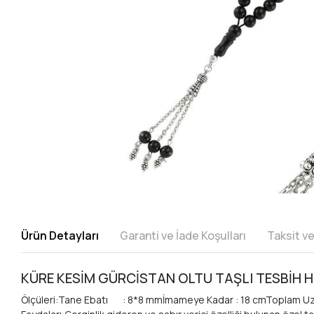
Ürün Detayları
Garanti ve İade Koşulları
Taksit v
KÜRE KESİM GÜRCİSTAN OLTU TAŞLI TESBİH H
Ölçüleri:Tane Ebatı : 8*8 mmİmameye Kadar : 18 cmToplam Uzunl