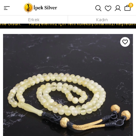
0
Erkek
Kadın
nle Olsun.
Hediyeleriniz İçin Yeni Koleksiyonlarımızı Keşfedin!