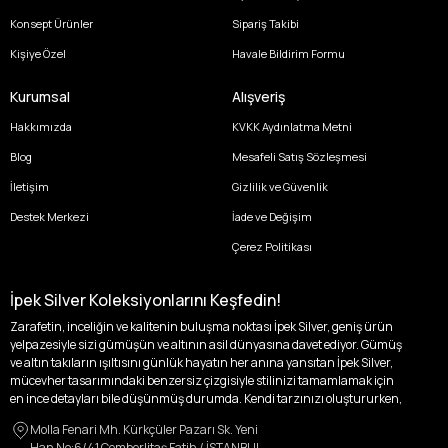
Konsept Ürünler
Sipariş Takibi
Kişiye Özel
Havale Bildirim Formu
Kurumsal
Alışveriş
Hakkımızda
KVKK Aydınlatma Metni
Blog
Mesafeli Satış Sözleşmesi
İletişim
Gizlilik ve Güvenlik
Destek Merkezi
İade ve Değişim
Çerez Politikası
İpek Silver Koleksiyonlarını Keşfedin!
Zarafetin, inceliğin ve kalitenin buluşma noktası İpek Silver, geniş ürün
yelpazesiyle sizi gümüşün ve altının asil dünyasına davet ediyor. Gümüş
ve altın takıların ışıltısını günlük hayatın her anına yansıtan İpek Silver,
mücevher tasarımındaki benzersiz çizgisiyle stilinizi tamamlamak için
en ince detayları bile düşünmüş durumda. Kendi tarzınızı oluştururken,
kişisel zevklerinizden ödün vermek zorunda kalmayacağınız,
Molla Fenari Mh. Kürkçüler Pazarı Sk. Yeni
özgünlüğünüzü ön plana çıkaracak tasarımlarımızla tanışın.
Han No:6/41 Çemberlitaş Fatih / İSTANBUL