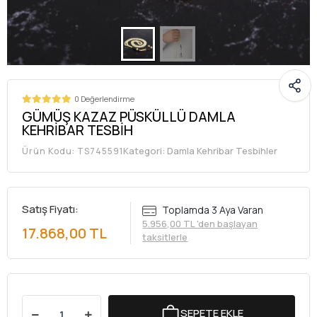
0 Değerlendirme
GÜMÜŞ KAZAZ PÜSKÜLLÜ DAMLA
KEHRİBAR TESBİH
Kategori:
Damla Kehribar Tesbihler
Ürün Kodu:
TS745591
Satış Fiyatı:
Toplamda 3 Aya Varan
5.956,00 TL 'den başlayan
17.868,00 TL
taksitlerle
SEPETE EKLE