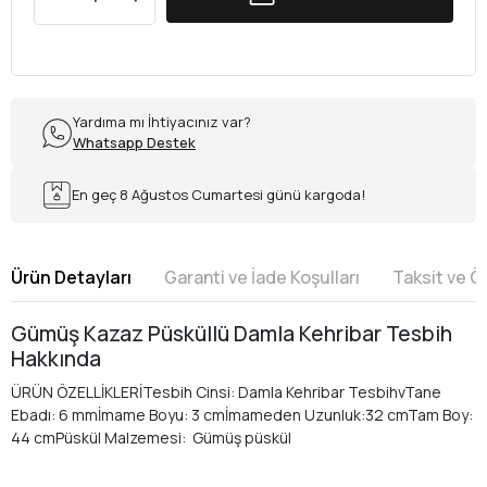
Yardıma mı İhtiyacınız var?
Whatsapp Destek
En geç 8 Ağustos Cumartesi günü kargoda!
Ürün Detayları
Garanti ve İade Koşulları
Taksit ve 
Gümüş Kazaz Püsküllü Damla Kehribar Tesbih
Hakkında
ÜRÜN ÖZELLİKLERİTesbih Cinsi: Damla Kehribar TesbihvTane
Ebadı: 6 mmİmame Boyu: 3 cmİmameden Uzunluk:32 cmTam Boy:
44 cmPüskül Malzemesi: Gümüş püskül