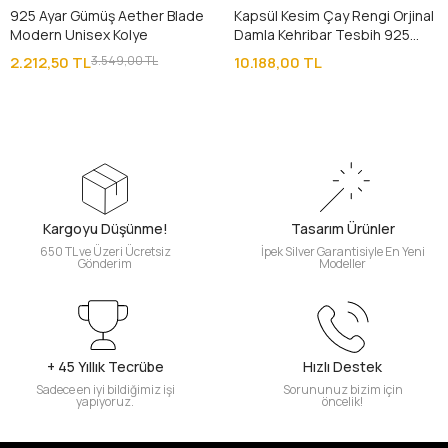
925 Ayar Gümüş Aether Blade
Kapsül Kesim Çay Rengi Orjinal
Modern Unisex Kolye
Damla Kehribar Tesbih 925
Ayar Gümüş Püsküllü
2.212,50 TL
3.549,00 TL
10.188,00 TL
Kargoyu Düşünme!
Tasarım Ürünler
650 TL ve Üzeri Ücretsiz
İpek Silver Garantisiyle En Yeni
Gönderim
Modeller
+ 45 Yıllık Tecrübe
Hızlı Destek
Sadece en iyi bildiğimiz işi
Sorununuz bizim için
yapıyoruz.
öncelik!