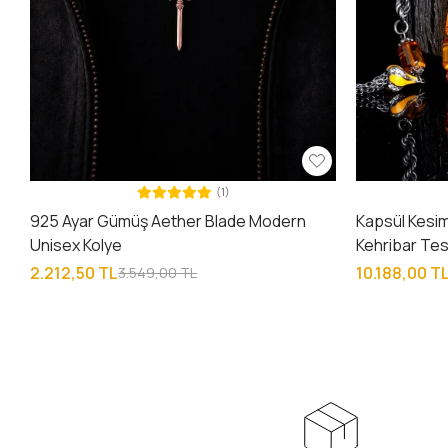
(1)
925 Ayar Gümüş Aether Blade Modern
Kapsül Kesim
Unisex Kolye
Kehribar Te
2.212,50 TL
10.188,00 T
3.549,00 TL