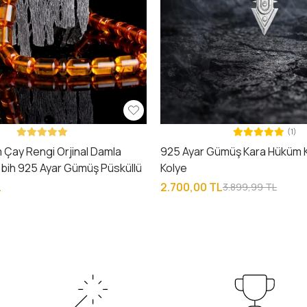
(1)
 Çay Rengi Orjinal Damla
925 Ayar Gümüş Kara Hüküm Ka
sbih 925 Ayar Gümüş Püsküllü
Kolye
L
2.700,00 TL
3.899,99 TL