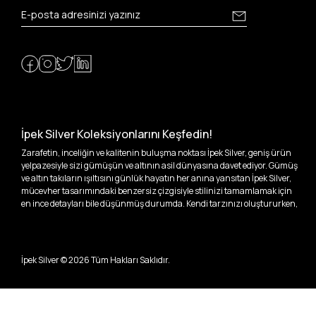
İpek Silver Koleksiyonlarını Keşfedin!
Zarafetin, inceliğin ve kalitenin buluşma noktası İpek Silver, geniş ürün
yelpazesiyle sizi gümüşün ve altının asil dünyasına davet ediyor. Gümüş
ve altın takıların ışıltısını günlük hayatın her anına yansıtan İpek Silver,
mücevher tasarımındaki benzersiz çizgisiyle stilinizi tamamlamak için
en ince detayları bile düşünmüş durumda. Kendi tarzınızı oluştururken,
kişisel zevklerinizden ödün vermek zorunda kalmayacağınız,
özgünlüğünüzü ön plana çıkaracak tasarımlarımızla tanışın.
İpek Silver’da her bir parça, sizin benzersiz hikayenizi anlatıyor. İster
İpek Silver ©
2026
Tüm Hakları Saklıdır.
kendinizi ifade etmek için özel bir parça arayışında olun, ister
sevdiklerinize unutulmaz bir hediye vermek isteyin, her zevke ve her anı
ölümsüzleştirecek anlara uygun seçeneklerimizle yanınızdayız.