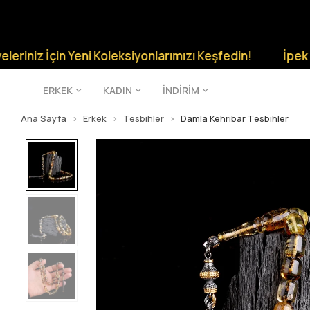
 İçin Yeni Koleksiyonlarımızı Keşfedin!
İpek Silver Ş
ERKEK
KADIN
İNDİRİM
Ana Sayfa
Erkek
Tesbihler
Damla Kehribar Tesbihler