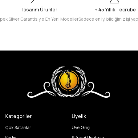
Tasarım Ürünler
+ 45 Yıllık Tecrübe
İpek Silver Garantisiyle En Yeni Modeller
Sadece en iyi bildiğimiz işi ya
Kategoriler
Üyelik
Çok Satanlar
Üye Girişi
Kadın
Şifremi Unuttum