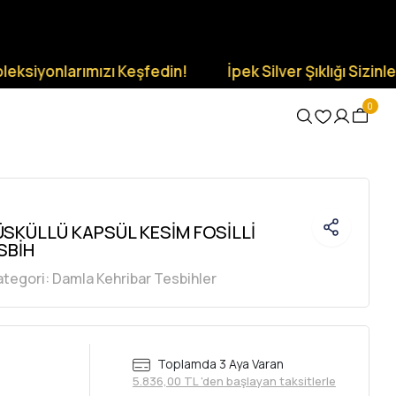
onlarımızı Keşfedin!
İpek Silver Şıklığı Sizinle Olsun.
0
SKÜLLÜ KAPSÜL KESİM FOSİLLİ
SBİH
ategori:
Damla Kehribar Tesbihler
Toplamda 3 Aya Varan
5.836,00 TL 'den başlayan taksitlerle