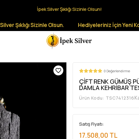
İpek Silver Şıklığı Sizinle Olsun!
ıklığı Sizinle Olsun.
Hediyeleriniz İçin Yeni Koleksiy
0 Değerlendirme
ÇİFT RENK GÜMÜŞ PÜ
DAMLA KEHRİBAR TE
K
Ürün Kodu:
TSC7412316
Satış Fiyatı:
17.508,00 TL