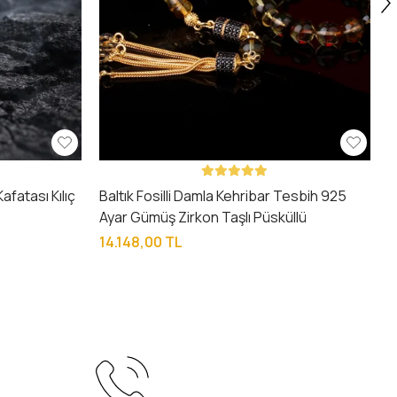
fatası Kılıç
Baltık Fosilli Damla Kehribar Tesbih 925
Ayar Gümüş Zirkon Taşlı Püsküllü
14.148,00 TL