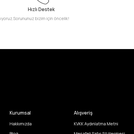
Hızlı Destek
pıyoruz.
Sorununuz bizim için öncelik!
Kurumsal
Alışveriş
Hakkımızda
KVKK Aydınlatma Metni
Blog
Mesafeli Satış Sözleşmesi