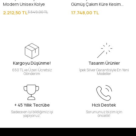
Modern Unisex Kolye
Gümüş Çakım Küre Kesim
Gümüş Püsküllü Tesbih
2.212,50 TL
3.549,00 TL
17.748,00 TL
Kargoyu Düşünme!
Tasarım Ürünler
650 TL ve Üzeri Ücretsiz
İpek Silver Garantisiyle En Yeni
Gönderim
Modeller
+ 45 Yıllık Tecrübe
Hızlı Destek
Sadece en iyi bildiğimiz işi
Sorununuz bizim için
yapıyoruz.
öncelik!