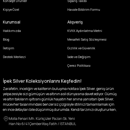
Konsept Ürünler
Sipariş Takibi
Kişiye Özel
Havale Bildirim Formu
Kurumsal
Alışveriş
Hakkımızda
KVKK Aydınlatma Metni
Blog
Mesafeli Satış Sözleşmesi
İletişim
Gizlilik ve Güvenlik
Destek Merkezi
İade ve Değişim
Çerez Politikası
İpek Silver Koleksiyonlarını Keşfedin!
Zarafetin, inceliğin ve kalitenin buluşma noktası İpek Silver, geniş ürün
yelpazesiyle sizi gümüşün ve altının asil dünyasına davet ediyor. Gümüş
ve altın takıların ışıltısını günlük hayatın her anına yansıtan İpek Silver,
mücevher tasarımındaki benzersiz çizgisiyle stilinizi tamamlamak için
en ince detayları bile düşünmüş durumda. Kendi tarzınızı oluştururken,
kişisel zevklerinizden ödün vermek zorunda kalmayacağınız,
Molla Fenari Mh. Kürkçüler Pazarı Sk. Yeni
özgünlüğünüzü ön plana çıkaracak tasarımlarımızla tanışın.
Han No:6/41 Çemberlitaş Fatih / İSTANBUL
İpek Silver’da her bir parça, sizin benzersiz hikayenizi anlatıyor. İster