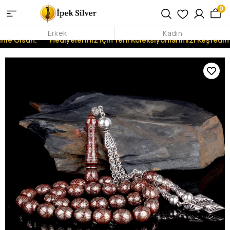
0
Erkek
Kadın
nle Olsun.
Hediyeleriniz İçin Yeni Koleksiyonlarımızı Keşfedin!