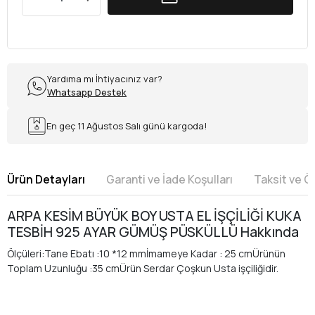
Yardıma mı İhtiyacınız var?
Whatsapp Destek
En geç 11 Ağustos Salı günü kargoda!
Ürün Detayları
Garanti ve İade Koşulları
Taksit ve 
ARPA KESİM BÜYÜK BOY USTA EL İŞÇİLİĞİ KUKA
TESBİH 925 AYAR GÜMÜŞ PÜSKÜLLÜ Hakkında
Ölçüleri:Tane Ebatı :10 *12 mmİmameye Kadar : 25 cmÜrünün
Toplam Uzunluğu :35 cmÜrün Serdar Çoşkun Usta işçiliğidir.