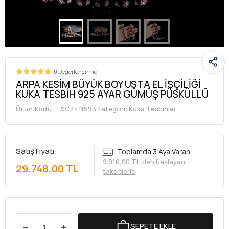
0 Değerlendirme
ARPA KESİM BÜYÜK BOY USTA EL İŞÇİLİĞİ
KUKA TESBİH 925 AYAR GÜMÜŞ PÜSKÜLLÜ
Kategori:
Kuka Tesbihler
Ürün Kodu:
TSC7411594
Satış Fiyatı:
Toplamda 3 Aya Varan
9.916,00 TL 'den başlayan
29.748,00 TL
taksitlerle
SEPETE EKLE