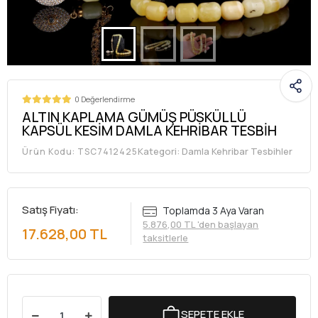
0 Değerlendirme
ALTIN KAPLAMA GÜMÜŞ PÜSKÜLLÜ
KAPSÜL KESİM DAMLA KEHRİBAR TESBİH
Kategori:
Damla Kehribar Tesbihler
Ürün Kodu:
TSC7412425
Satış Fiyatı:
Toplamda 3 Aya Varan
5.876,00 TL 'den başlayan
17.628,00 TL
taksitlerle
SEPETE EKLE