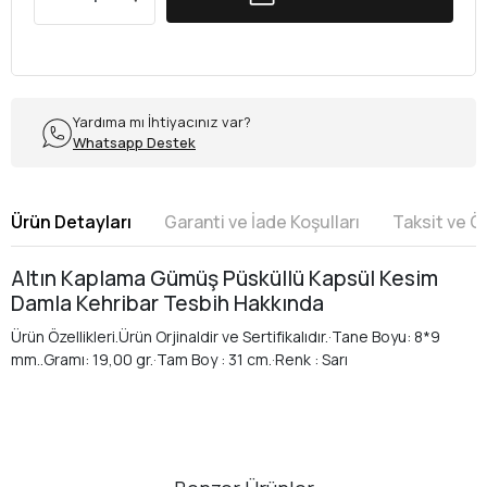
Yardıma mı İhtiyacınız var?
Whatsapp Destek
Ürün Detayları
Garanti ve İade Koşulları
Taksit ve 
Altın Kaplama Gümüş Püsküllü Kapsül Kesim
Damla Kehribar Tesbih Hakkında
Ürün Özellikleri.Ürün Orjinaldir ve Sertifikalıdır.·Tane Boyu: 8*9
mm..Gramı: 19,00 gr.·Tam Boy : 31 cm.·Renk : Sarı