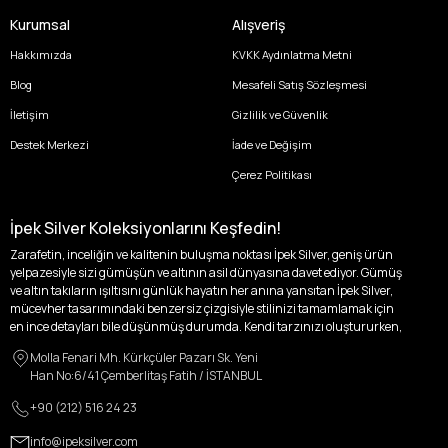
Kurumsal
Alışveriş
Hakkımızda
KVKK Aydınlatma Metni
Blog
Mesafeli Satış Sözleşmesi
İletişim
Gizlilik ve Güvenlik
Destek Merkezi
İade ve Değişim
Çerez Politikası
İpek Silver Koleksiyonlarını Keşfedin!
Zarafetin, inceliğin ve kalitenin buluşma noktası İpek Silver, geniş ürün
yelpazesiyle sizi gümüşün ve altının asil dünyasına davet ediyor. Gümüş
ve altın takıların ışıltısını günlük hayatın her anına yansıtan İpek Silver,
mücevher tasarımındaki benzersiz çizgisiyle stilinizi tamamlamak için
en ince detayları bile düşünmüş durumda. Kendi tarzınızı oluştururken,
kişisel zevklerinizden ödün vermek zorunda kalmayacağınız,
Molla Fenari Mh. Kürkçüler Pazarı Sk. Yeni
özgünlüğünüzü ön plana çıkaracak tasarımlarımızla tanışın.
Han No:6/41 Çemberlitaş Fatih / İSTANBUL
İpek Silver’da her bir parça, sizin benzersiz hikayenizi anlatıyor. İster
+90 (212) 516 24 23
kendinizi ifade etmek için özel bir parça arayışında olun, ister
sevdiklerinize unutulmaz bir hediye vermek isteyin, her zevke ve her anı
info@ipeksilver.com