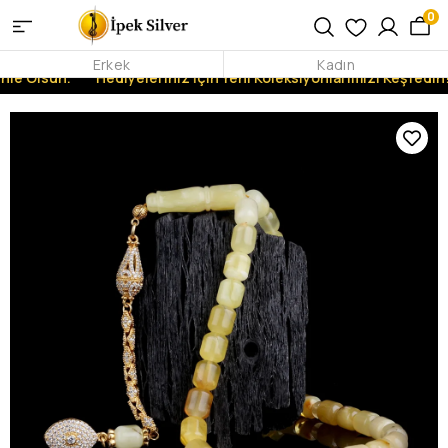
0
Erkek
Kadın
nle Olsun.
Hediyeleriniz İçin Yeni Koleksiyonlarımızı Keşfedin!