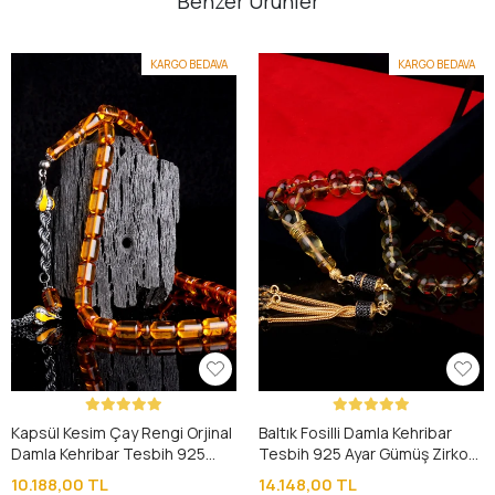
Benzer Ürünler
KARGO BEDAVA
KARGO BEDAVA
Kapsül Kesim Çay Rengi Orjinal
Baltık Fosilli Damla Kehribar
Damla Kehribar Tesbih 925
Tesbih 925 Ayar Gümüş Zirkon
Ayar Gümüş Püsküllü
Taşlı Püsküllü
10.188,00 TL
14.148,00 TL