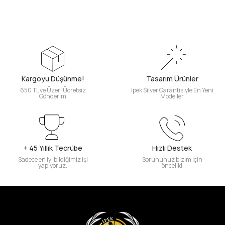
Kargoyu Düşünme!
Tasarım Ürünler
650 TL ve Üzeri Ücretsiz
İpek Silver Garantisiyle En Yeni
Gönderim
Modeller
+ 45 Yıllık Tecrübe
Hızlı Destek
Sadece en iyi bildiğimiz işi
Sorununuz bizim için
yapıyoruz.
öncelik!