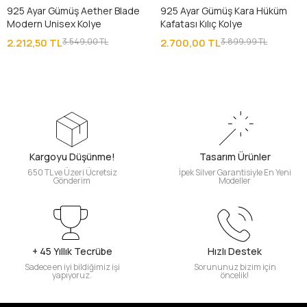
925 Ayar Gümüş Aether Blade
925 Ayar Gümüş Kara Hüküm
Modern Unisex Kolye
Kafatası Kılıç Kolye
2.212,50 TL
3.549,00 TL
2.700,00 TL
3.899,99 TL
Kargoyu Düşünme!
Tasarım Ürünler
650 TL ve Üzeri Ücretsiz
İpek Silver Garantisiyle En Yeni
Gönderim
Modeller
+ 45 Yıllık Tecrübe
Hızlı Destek
Sadece en iyi bildiğimiz işi
Sorununuz bizim için
yapıyoruz.
öncelik!