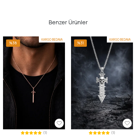
Benzer Ürünler
KARGO BEDAVA
KARGO BEDAVA
%38
%31
(1)
(1)