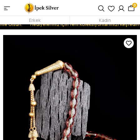
0
Erkek
Kadın
nle Olsun.
Hediyeleriniz İçin Yeni Koleksiyonlarımızı Keşfedin!