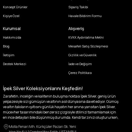
Konsept Ürünler
Sipariş Takibi
Kişiye Özel
Havale Bildirim Formu
Kurumsal
Alışveriş
Hakkımızda
KVKK Aydınlatma Metni
Blog
Mesafeli Satış Sözleşmesi
İletişim
Gizlilik ve Güvenlik
Destek Merkezi
İade ve Değişim
Çerez Politikası
İpek Silver Koleksiyonlarını Keşfedin!
Zarafetin, inceliğin ve kalitenin buluşma noktası İpek Silver, geniş ürün
yelpazesiyle sizi gümüşün ve altının asil dünyasına davet ediyor. Gümüş
ve altın takıların ışıltısını günlük hayatın her anına yansıtan İpek Silver,
mücevher tasarımındaki benzersiz çizgisiyle stilinizi tamamlamak için
en ince detayları bile düşünmüş durumda. Kendi tarzınızı oluştururken,
kişisel zevklerinizden ödün vermek zorunda kalmayacağınız,
Molla Fenari Mh. Kürkçüler Pazarı Sk. Yeni
özgünlüğünüzü ön plana çıkaracak tasarımlarımızla tanışın.
Han No:6/41 Çemberlitaş Fatih / İSTANBUL