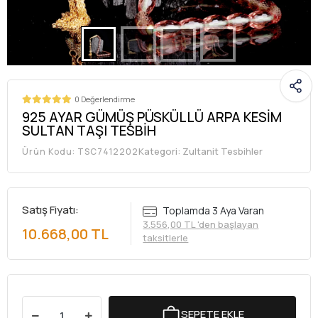
0 Değerlendirme
925 AYAR GÜMÜŞ PÜSKÜLLÜ ARPA KESİM
SULTAN TAŞI TESBİH
Kategori:
Zultanit Tesbihler
Ürün Kodu:
TSC7412202
Satış Fiyatı:
Toplamda 3 Aya Varan
3.556,00 TL 'den başlayan
10.668,00 TL
taksitlerle
SEPETE EKLE