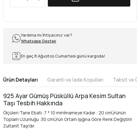
Yardıma mı İhtiyacınız var?
Whatsapp Destek
En geç 8 Ağustos Cumartesi günü kargoda!
Ürün Detayları
Garanti ve İade Koşulları
Taksit ve 
925 Ayar Gümüş Püsküllü Arpa Kesim Sultan
Taşı Tesbih Hakkında
Ölçüleri:Tane Ebatı :7 * 10 mmİmameye Kadar : 20 cmÜrünün
Toplam Uzunluğu :30 cmÜrün Ortam Işığına Göre Renk Değiştirir
Zultanit Taşı'dır.