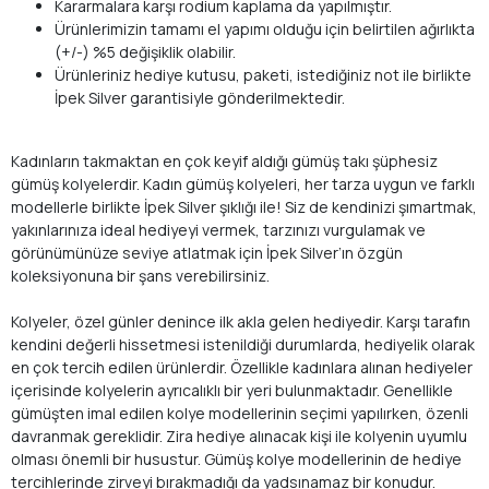
Kararmalara karşı rodium kaplama da yapılmıştır.
Ürünlerimizin tamamı el yapımı olduğu için belirtilen ağırlıkta
(+/-) %5 değişiklik olabilir.
Ürünleriniz hediye kutusu, paketi, istediğiniz not ile birlikte
İpek Silver garantisiyle gönderilmektedir.
Kadınların takmaktan en çok keyif aldığı gümüş takı şüphesiz
gümüş kolyelerdir. Kadın gümüş kolyeleri, her tarza uygun ve farklı
modellerle birlikte İpek Silver şıklığı ile! Siz de kendinizi şımartmak,
yakınlarınıza ideal hediyeyi vermek, tarzınızı vurgulamak ve
görünümünüze seviye atlatmak için İpek Silver’ın özgün
koleksiyonuna bir şans verebilirsiniz.
Kolyeler, özel günler denince ilk akla gelen hediyedir. Karşı tarafın
kendini değerli hissetmesi istenildiği durumlarda, hediyelik olarak
en çok tercih edilen ürünlerdir. Özellikle kadınlara alınan hediyeler
içerisinde kolyelerin ayrıcalıklı bir yeri bulunmaktadır. Genellikle
gümüşten imal edilen kolye modellerinin seçimi yapılırken, özenli
davranmak gereklidir. Zira hediye alınacak kişi ile kolyenin uyumlu
olması önemli bir husustur. Gümüş kolye modellerinin de hediye
tercihlerinde zirveyi bırakmadığı da yadsınamaz bir konudur.