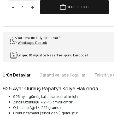
SEPETE EKLE
Yardıma mı İhtiyacınız var?
Whatsapp Destek
En geç 10 Ağustos Pazartesi günü kargoda!
Ürün Detayları
Garanti ve İade Koşulları
Taksit ve 
925 Ayar Gümüş Papatya Kolye Hakkında
925 ayar gümüş kullanılarak üretilmiştir.
Zincir Uzunluğu: 42-45 cm’dir cm’dir.
Ortalama Ağırlık: 2.15 gramdır
Ürünün tamamı (zincir dahil) gümüştür.