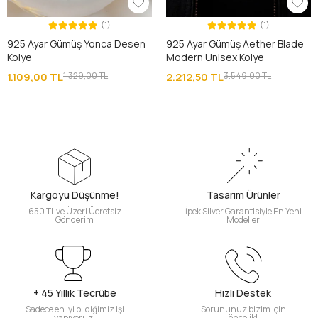
(1)
(1)
925 Ayar Gümüş Yonca Desen
925 Ayar Gümüş Aether Blade
Kolye
Modern Unisex Kolye
1.109,00 TL
1.329,00 TL
2.212,50 TL
3.549,00 TL
Kargoyu Düşünme!
Tasarım Ürünler
650 TL ve Üzeri Ücretsiz
İpek Silver Garantisiyle En Yeni
Gönderim
Modeller
+ 45 Yıllık Tecrübe
Hızlı Destek
Sadece en iyi bildiğimiz işi
Sorununuz bizim için
yapıyoruz.
öncelik!