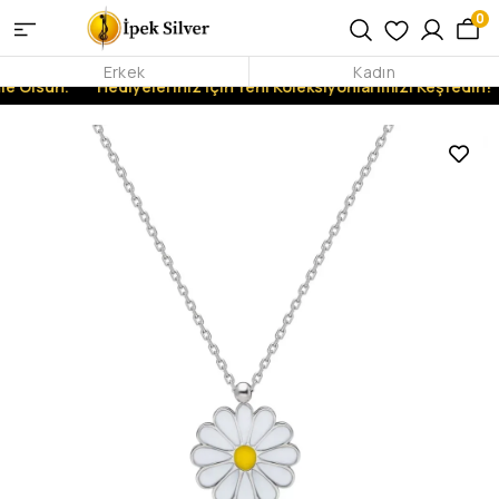
0
Erkek
Kadın
e Olsun.
Hediyeleriniz İçin Yeni Koleksiyonlarımızı Keşfedin!