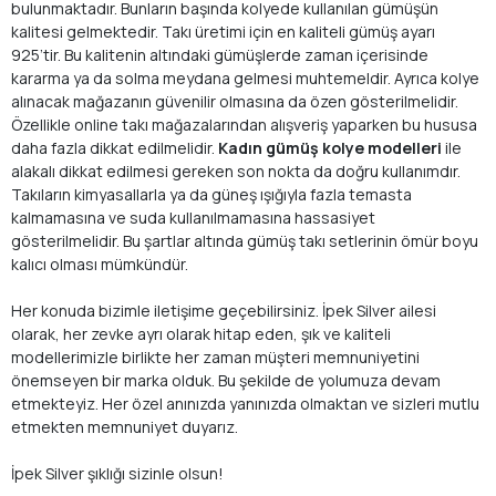
bulunmaktadır. Bunların başında kolyede kullanılan gümüşün
kalitesi gelmektedir. Takı üretimi için en kaliteli gümüş ayarı
925’tir. Bu kalitenin altındaki gümüşlerde zaman içerisinde
kararma ya da solma meydana gelmesi muhtemeldir. Ayrıca kolye
alınacak mağazanın güvenilir olmasına da özen gösterilmelidir.
Özellikle online takı mağazalarından alışveriş yaparken bu hususa
daha fazla dikkat edilmelidir.
Kadın gümüş kolye modelleri
ile
alakalı dikkat edilmesi gereken son nokta da doğru kullanımdır.
Takıların kimyasallarla ya da güneş ışığıyla fazla temasta
kalmamasına ve suda kullanılmamasına hassasiyet
gösterilmelidir. Bu şartlar altında gümüş takı setlerinin ömür boyu
kalıcı olması mümkündür.
Her konuda bizimle iletişime geçebilirsiniz. İpek Silver ailesi
olarak, her zevke ayrı olarak hitap eden, şık ve kaliteli
modellerimizle birlikte her zaman müşteri memnuniyetini
önemseyen bir marka olduk. Bu şekilde de yolumuza devam
etmekteyiz. Her özel anınızda yanınızda olmaktan ve sizleri mutlu
etmekten memnuniyet duyarız.
İpek Silver şıklığı sizinle olsun!