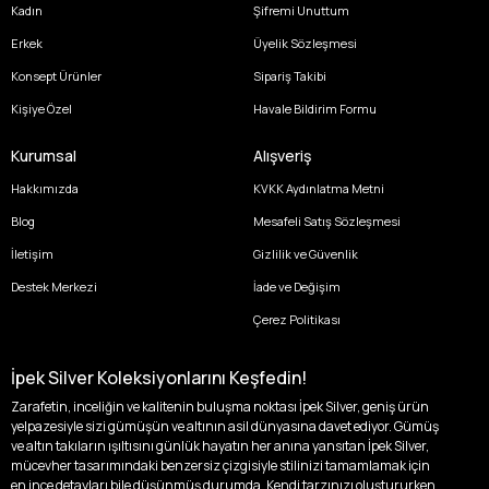
Kadın
Şifremi Unuttum
Erkek
Üyelik Sözleşmesi
Konsept Ürünler
Sipariş Takibi
Kişiye Özel
Havale Bildirim Formu
Kurumsal
Alışveriş
Hakkımızda
KVKK Aydınlatma Metni
Blog
Mesafeli Satış Sözleşmesi
İletişim
Gizlilik ve Güvenlik
Destek Merkezi
İade ve Değişim
Çerez Politikası
İpek Silver Koleksiyonlarını Keşfedin!
Zarafetin, inceliğin ve kalitenin buluşma noktası İpek Silver, geniş ürün
yelpazesiyle sizi gümüşün ve altının asil dünyasına davet ediyor. Gümüş
ve altın takıların ışıltısını günlük hayatın her anına yansıtan İpek Silver,
mücevher tasarımındaki benzersiz çizgisiyle stilinizi tamamlamak için
en ince detayları bile düşünmüş durumda. Kendi tarzınızı oluştururken,