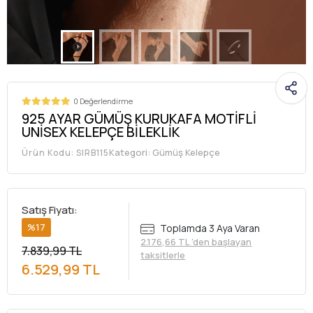
0 Değerlendirme
925 AYAR GÜMÜŞ KURUKAFA MOTİFLİ
UNİSEX KELEPÇE BİLEKLİK
Kategori:
Gümüş Kelepçe
Ürün Kodu:
SIRB115
Satış Fiyatı:
%17
Toplamda 3 Aya Varan
2.176,66 TL 'den başlayan
7.839,99 TL
taksitlerle
6.529,99 TL