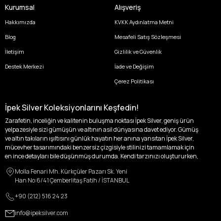
Kurumsal
Alışveriş
Hakkımızda
KVKK Aydınlatma Metni
Blog
Mesafeli Satış Sözleşmesi
İletişim
Gizlilik ve Güvenlik
Destek Merkezi
İade ve Değişim
Çerez Politikası
İpek Silver Koleksiyonlarını Keşfedin!
Zarafetin, inceliğin ve kalitenin buluşma noktası İpek Silver, geniş ürün
yelpazesiyle sizi gümüşün ve altının asil dünyasına davet ediyor. Gümüş
ve altın takıların ışıltısını günlük hayatın her anına yansıtan İpek Silver,
mücevher tasarımındaki benzersiz çizgisiyle stilinizi tamamlamak için
en ince detayları bile düşünmüş durumda. Kendi tarzınızı oluştururken,
kişisel zevklerinizden ödün vermek zorunda kalmayacağınız,
Molla Fenari Mh. Kürkçüler Pazarı Sk. Yeni
özgünlüğünüzü ön plana çıkaracak tasarımlarımızla tanışın.
Han No:6/41 Çemberlitaş Fatih / İSTANBUL
İpek Silver’da her bir parça, sizin benzersiz hikayenizi anlatıyor. İster
+90 (212) 516 24 23
kendinizi ifade etmek için özel bir parça arayışında olun, ister
sevdiklerinize unutulmaz bir hediye vermek isteyin, her zevke ve her anı
info@ipeksilver.com
ölümsüzleştirecek anlara uygun seçeneklerimizle yanınızdayız.