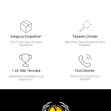
Kargoyu Düşünme!
Tasarım Ürünler
650 TL ve Üzeri Ücretsiz
İpek Silver Garantisiyle En Yeni
Gönderim
Modeller
+ 45 Yıllık Tecrübe
Hızlı Destek
Sadece en iyi bildiğimiz işi
Sorununuz bizim için
yapıyoruz.
öncelik!