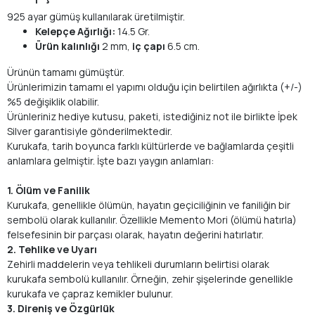
925 ayar gümüş kullanılarak üretilmiştir.
Kelepçe Ağırlığı:
14.5 Gr.
Ürün kalınlığı
2 mm,
iç çapı
6.5 cm.
Ürünün tamamı gümüştür.
Ürünlerimizin tamamı el yapımı olduğu için belirtilen ağırlıkta (+/-)
%5 değişiklik olabilir.
Ürünleriniz hediye kutusu, paketi, istediğiniz not ile birlikte İpek
Silver garantisiyle gönderilmektedir.
Kurukafa, tarih boyunca farklı kültürlerde ve bağlamlarda çeşitli
anlamlara gelmiştir. İşte bazı yaygın anlamları:
1. Ölüm ve Fanilik
Kurukafa, genellikle ölümün, hayatın geçiciliğinin ve faniliğin bir
sembolü olarak kullanılır. Özellikle Memento Mori (ölümü hatırla)
felsefesinin bir parçası olarak, hayatın değerini hatırlatır.
2. Tehlike ve Uyarı
Zehirli maddelerin veya tehlikeli durumların belirtisi olarak
kurukafa sembolü kullanılır. Örneğin, zehir şişelerinde genellikle
kurukafa ve çapraz kemikler bulunur.
3. Direniş ve Özgürlük