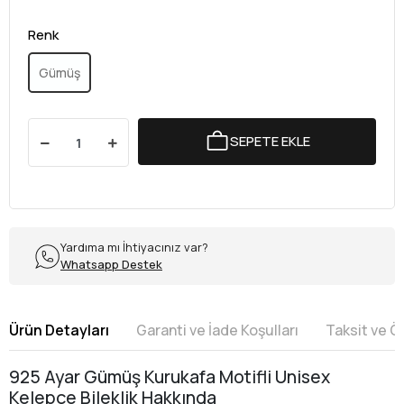
Renk
Gümüş
SEPETE EKLE
Yardıma mı İhtiyacınız var?
Whatsapp Destek
Ürün Detayları
Garanti ve İade Koşulları
Taksit ve 
925 Ayar Gümüş Kurukafa Motifli Unisex
Kelepçe Bileklik Hakkında