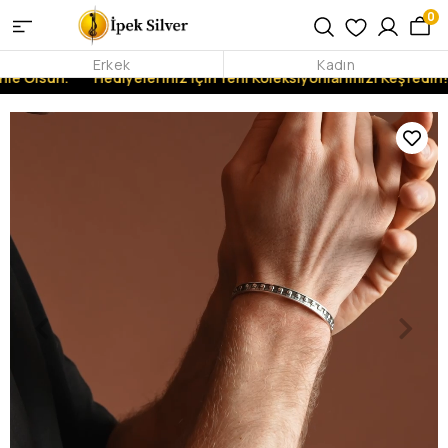
0
Erkek
Kadın
le Olsun.
Hediyeleriniz İçin Yeni Koleksiyonlarımızı Keşfedin!