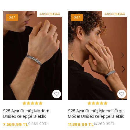
KARGO BEDAVA
KARGO BEDAVA
%17
%17
925 Ayar Gümüş Modern
925 Ayar Gümüş İşlemeli Örgü
Unısex Kelepçe Bileklik
Model Unısex Kelepçe Bileklik
7.569,99 TL
9.089,99 TL
11.889,99 TL
14.269,99 TL