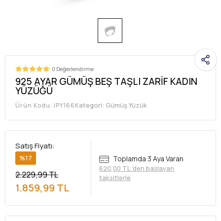
0 Değerlendirme
925 AYAR GÜMÜŞ BEŞ TAŞLI ZARİF KADIN
YÜZÜĞÜ
Kategori:
Gümüş Yüzük
Ürün Kodu:
IPY166
Satış Fiyatı:
%17
Toplamda 3 Aya Varan
620,00 TL 'den başlayan
2.229,99 TL
taksitlerle
1.859,99 TL