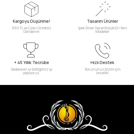
Kargoyu Düşünme!
Tasarım Ürünler
650 TL ve Üzeri Ücretsiz
İpek Silver Garantisiyle En Yeni
Gönderim
Modeller
+ 45 Yıllık Tecrübe
Hızlı Destek
Sadece en iyi bildiğimiz işi
Sorununuz bizim için
yapıyoruz.
öncelik!