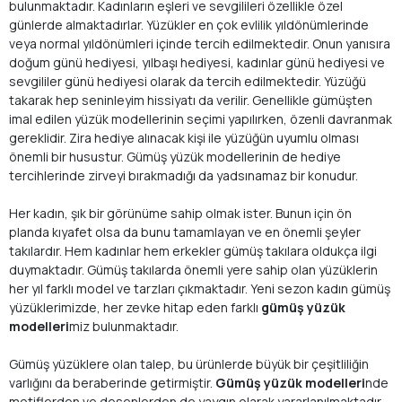
bulunmaktadır. Kadınların eşleri ve sevgilileri özellikle özel
günlerde almaktadırlar. Yüzükler en çok evlilik yıldönümlerinde
veya normal yıldönümleri içinde tercih edilmektedir. Onun yanısıra
doğum günü hediyesi, yılbaşı hediyesi, kadınlar günü hediyesi ve
sevgililer günü hediyesi olarak da tercih edilmektedir. Yüzüğü
takarak hep seninleyim hissiyatı da verilir. Genellikle gümüşten
imal edilen yüzük modellerinin seçimi yapılırken, özenli davranmak
gereklidir. Zira hediye alınacak kişi ile yüzüğün uyumlu olması
önemli bir husustur. Gümüş yüzük modellerinin de hediye
tercihlerinde zirveyi bırakmadığı da yadsınamaz bir konudur.
Her kadın, şık bir görünüme sahip olmak ister. Bunun için ön
planda kıyafet olsa da bunu tamamlayan ve en önemli şeyler
takılardır. Hem kadınlar hem erkekler gümüş takılara oldukça ilgi
duymaktadır. Gümüş takılarda önemli yere sahip olan yüzüklerin
her yıl farklı model ve tarzları çıkmaktadır. Yeni sezon kadın gümüş
yüzüklerimizde, her zevke hitap eden farklı
gümüş yüzük
modelleri
miz bulunmaktadır.
Gümüş yüzüklere olan talep, bu ürünlerde büyük bir çeşitliliğin
varlığını da beraberinde getirmiştir.
Gümüş yüzük modelleri
nde
motiflerden ve desenlerden de yaygın olarak yararlanılmaktadır.