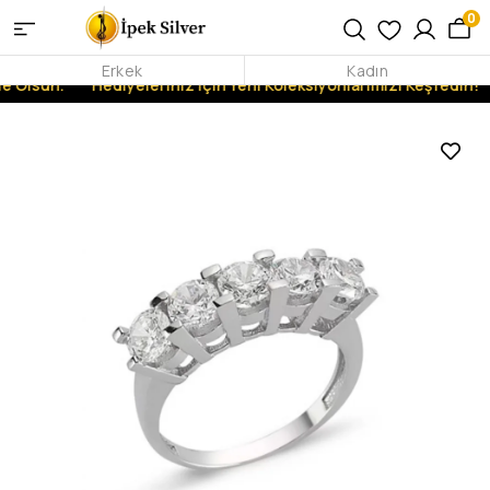
0
Erkek
Kadın
 Olsun.
Hediyeleriniz İçin Yeni Koleksiyonlarımızı Keşfedin!