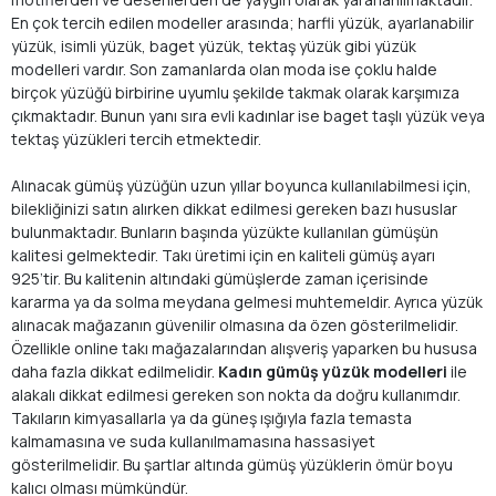
En çok tercih edilen modeller arasında; harfli yüzük, ayarlanabilir
yüzük, isimli yüzük, baget yüzük, tektaş yüzük gibi yüzük
modelleri vardır. Son zamanlarda olan moda ise çoklu halde
birçok yüzüğü birbirine uyumlu şekilde takmak olarak karşımıza
çıkmaktadır. Bunun yanı sıra evli kadınlar ise baget taşlı yüzük veya
tektaş yüzükleri tercih etmektedir.
Alınacak gümüş yüzüğün uzun yıllar boyunca kullanılabilmesi için,
bilekliğinizi satın alırken dikkat edilmesi gereken bazı hususlar
bulunmaktadır. Bunların başında yüzükte kullanılan gümüşün
kalitesi gelmektedir. Takı üretimi için en kaliteli gümüş ayarı
925’tir. Bu kalitenin altındaki gümüşlerde zaman içerisinde
kararma ya da solma meydana gelmesi muhtemeldir. Ayrıca yüzük
alınacak mağazanın güvenilir olmasına da özen gösterilmelidir.
Özellikle online takı mağazalarından alışveriş yaparken bu hususa
daha fazla dikkat edilmelidir.
Kadın gümüş yüzük modelleri
ile
alakalı dikkat edilmesi gereken son nokta da doğru kullanımdır.
Takıların kimyasallarla ya da güneş ışığıyla fazla temasta
kalmamasına ve suda kullanılmamasına hassasiyet
gösterilmelidir. Bu şartlar altında gümüş yüzüklerin ömür boyu
kalıcı olması mümkündür.