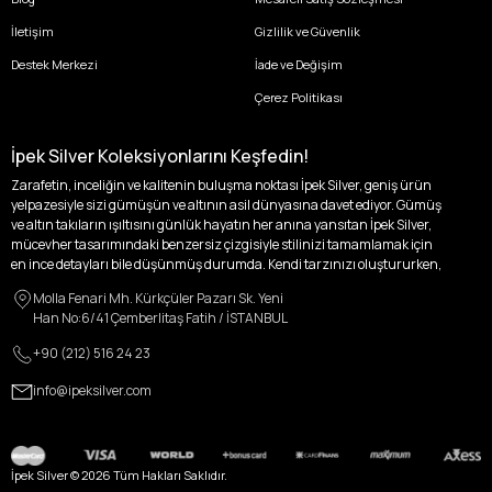
İletişim
Gizlilik ve Güvenlik
Destek Merkezi
İade ve Değişim
Çerez Politikası
İpek Silver Koleksiyonlarını Keşfedin!
Zarafetin, inceliğin ve kalitenin buluşma noktası İpek Silver, geniş ürün
yelpazesiyle sizi gümüşün ve altının asil dünyasına davet ediyor. Gümüş
ve altın takıların ışıltısını günlük hayatın her anına yansıtan İpek Silver,
mücevher tasarımındaki benzersiz çizgisiyle stilinizi tamamlamak için
en ince detayları bile düşünmüş durumda. Kendi tarzınızı oluştururken,
kişisel zevklerinizden ödün vermek zorunda kalmayacağınız,
Molla Fenari Mh. Kürkçüler Pazarı Sk. Yeni
özgünlüğünüzü ön plana çıkaracak tasarımlarımızla tanışın.
Han No:6/41 Çemberlitaş Fatih / İSTANBUL
İpek Silver’da her bir parça, sizin benzersiz hikayenizi anlatıyor. İster
+90 (212) 516 24 23
kendinizi ifade etmek için özel bir parça arayışında olun, ister
sevdiklerinize unutulmaz bir hediye vermek isteyin, her zevke ve her anı
info@ipeksilver.com
ölümsüzleştirecek anlara uygun seçeneklerimizle yanınızdayız.
Kadın Altın ve Gümüş Takı Modelleri
İpek Silver Kadın Koleksiyonu, zarafeti ve ihtişamı bir arada sunarak, her
İpek Silver ©
2026
Tüm Hakları Saklıdır.
kadının içindeki ışığı dışa vuruyor. Altın küpeler, her kulağa melodik bir