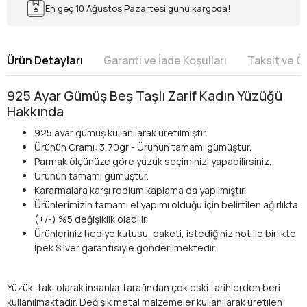
En geç 10 Ağustos Pazartesi günü kargoda!
Ürün Detayları
Garanti ve İade Koşulları
Taksit ve 
925 Ayar Gümüş Beş Taşlı Zarif Kadın Yüzüğü
Hakkında
925 ayar gümüş kullanılarak üretilmiştir.
Ürünün Gramı: 3,70gr - Ürünün tamamı gümüştür.
Parmak ölçünüze göre yüzük seçiminizi yapabilirsiniz.
Ürünün tamamı gümüştür.
Kararmalara karşı rodium kaplama da yapılmıştır.
Ürünlerimizin tamamı el yapımı olduğu için belirtilen ağırlıkta
(+/-) %5 değişiklik olabilir.
Ürünleriniz hediye kutusu, paketi, istediğiniz not ile birlikte
İpek Silver garantisiyle gönderilmektedir.
Yüzük, takı olarak insanlar tarafından çok eski tarihlerden beri
kullanılmaktadır. Değişik metal malzemeler kullanılarak üretilen