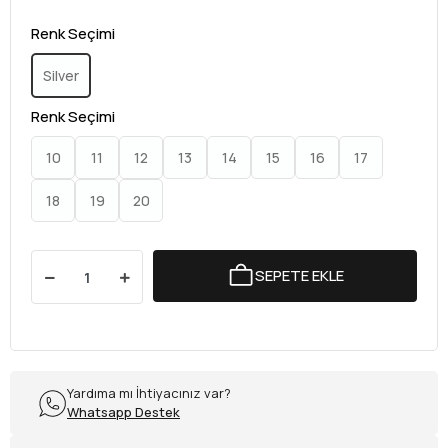
Renk Seçimi
Silver
Renk Seçimi
10
11
12
13
14
15
16
17
18
19
20
SEPETE EKLE
Yardıma mı İhtiyacınız var?
Whatsapp Destek