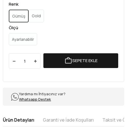
Renk
Gold
Gümüş
Ölçü
Ayarlanabilir
SEPETE EKLE
Yardıma mı İhtiyacınız var?
Whatsapp Destek
Ürün Detayları
Garanti ve İade Koşulları
Taksit ve 