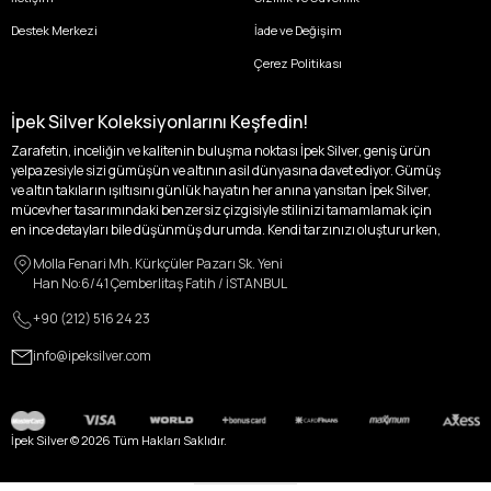
Destek Merkezi
İade ve Değişim
Çerez Politikası
İpek Silver Koleksiyonlarını Keşfedin!
Zarafetin, inceliğin ve kalitenin buluşma noktası İpek Silver, geniş ürün
yelpazesiyle sizi gümüşün ve altının asil dünyasına davet ediyor. Gümüş
ve altın takıların ışıltısını günlük hayatın her anına yansıtan İpek Silver,
mücevher tasarımındaki benzersiz çizgisiyle stilinizi tamamlamak için
en ince detayları bile düşünmüş durumda. Kendi tarzınızı oluştururken,
kişisel zevklerinizden ödün vermek zorunda kalmayacağınız,
Molla Fenari Mh. Kürkçüler Pazarı Sk. Yeni
özgünlüğünüzü ön plana çıkaracak tasarımlarımızla tanışın.
Han No:6/41 Çemberlitaş Fatih / İSTANBUL
İpek Silver’da her bir parça, sizin benzersiz hikayenizi anlatıyor. İster
+90 (212) 516 24 23
kendinizi ifade etmek için özel bir parça arayışında olun, ister
sevdiklerinize unutulmaz bir hediye vermek isteyin, her zevke ve her anı
info@ipeksilver.com
ölümsüzleştirecek anlara uygun seçeneklerimizle yanınızdayız.
Kadın Altın ve Gümüş Takı Modelleri
İpek Silver Kadın Koleksiyonu, zarafeti ve ihtişamı bir arada sunarak, her
İpek Silver ©
2026
Tüm Hakları Saklıdır.
kadının içindeki ışığı dışa vuruyor. Altın küpeler, her kulağa melodik bir
dokunuş katarken; altın zincir model kolyeler, boynunuzda parlayan zarif