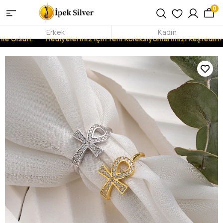
0
Erkek
Kadın
le Olsun.
Hediyeleriniz İçin Yeni Koleksiyonlarımızı Keşfedin!