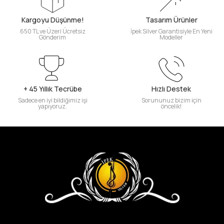
Kargoyu Düşünme!
Tasarım Ürünler
650 TL ve Üzeri Ücretsiz
İpek Silver Garantisiyle En Yeni
Gönderim
Modeller
+ 45 Yıllık Tecrübe
Hızlı Destek
Sadece en iyi bildiğimiz işi
Sorununuz bizim için
yapıyoruz.
öncelik!