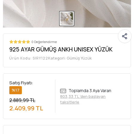
0 Değerlendirme
925 AYAR GÜMÜŞ ANKH UNISEX YÜZÜK
Kategori:
Gümüş Yüzük
Ürün Kodu:
SIRY122
Satış Fiyatı:
%17
Toplamda 3 Aya Varan
803,33 TL 'den başlayan
2.889,99 TL
taksitlerle
2.409,99 TL