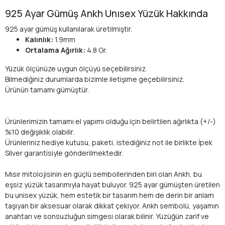
925 Ayar Gümüş Ankh Unısex Yüzük Hakkında
925 ayar gümüş kullanılarak üretilmiştir.
Kalınlık:
1.9mm
Ortalama Ağırlık:
4.8 Gr.
Yüzük ölçünüze uygun ölçüyü seçebilirsiniz.
Bilmediğiniz durumlarda bizimle iletişime geçebilirsiniz.
Ürünün tamamı gümüştür.
Ürünlerimizin tamamı el yapımı olduğu için belirtilen ağırlıkta (+/-)
%10 değişiklik olabilir.
Ürünleriniz hediye kutusu, paketi, istediğiniz not ile birlikte İpek
Silver garantisiyle gönderilmektedir.
Mısır mitolojisinin en güçlü sembollerinden biri olan Ankh, bu
eşsiz yüzük tasarımıyla hayat buluyor. 925 ayar gümüşten üretilen
bu unisex yüzük, hem estetik bir tasarım hem de derin bir anlam
taşıyan bir aksesuar olarak dikkat çekiyor. Ankh sembolü, yaşamın
anahtarı ve sonsuzluğun simgesi olarak bilinir. Yüzüğün zarif ve