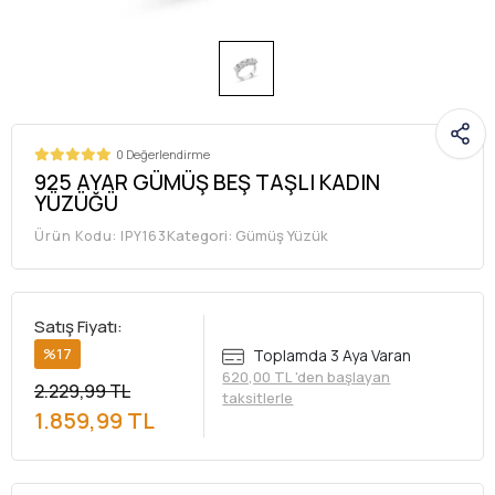
0 Değerlendirme
925 AYAR GÜMÜŞ BEŞ TAŞLI KADIN
YÜZÜĞÜ
Kategori:
Gümüş Yüzük
Ürün Kodu:
IPY163
Satış Fiyatı:
%17
Toplamda 3 Aya Varan
620,00 TL 'den başlayan
2.229,99 TL
taksitlerle
1.859,99 TL