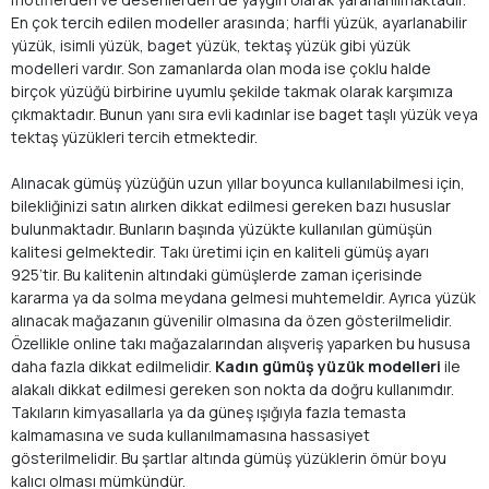
En çok tercih edilen modeller arasında; harfli yüzük, ayarlanabilir
yüzük, isimli yüzük, baget yüzük, tektaş yüzük gibi yüzük
modelleri vardır. Son zamanlarda olan moda ise çoklu halde
birçok yüzüğü birbirine uyumlu şekilde takmak olarak karşımıza
çıkmaktadır. Bunun yanı sıra evli kadınlar ise baget taşlı yüzük veya
tektaş yüzükleri tercih etmektedir.
Alınacak gümüş yüzüğün uzun yıllar boyunca kullanılabilmesi için,
bilekliğinizi satın alırken dikkat edilmesi gereken bazı hususlar
bulunmaktadır. Bunların başında yüzükte kullanılan gümüşün
kalitesi gelmektedir. Takı üretimi için en kaliteli gümüş ayarı
925’tir. Bu kalitenin altındaki gümüşlerde zaman içerisinde
kararma ya da solma meydana gelmesi muhtemeldir. Ayrıca yüzük
alınacak mağazanın güvenilir olmasına da özen gösterilmelidir.
Özellikle online takı mağazalarından alışveriş yaparken bu hususa
daha fazla dikkat edilmelidir.
Kadın gümüş yüzük modelleri
ile
alakalı dikkat edilmesi gereken son nokta da doğru kullanımdır.
Takıların kimyasallarla ya da güneş ışığıyla fazla temasta
kalmamasına ve suda kullanılmamasına hassasiyet
gösterilmelidir. Bu şartlar altında gümüş yüzüklerin ömür boyu
kalıcı olması mümkündür.