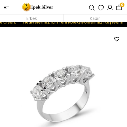
0
Erkek
Kadın
 Olsun.
Hediyeleriniz İçin Yeni Koleksiyonlarımızı Keşfedin!