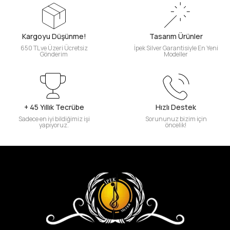
Kargoyu Düşünme!
Tasarım Ürünler
650 TL ve Üzeri Ücretsiz
İpek Silver Garantisiyle En Yeni
Gönderim
Modeller
+ 45 Yıllık Tecrübe
Hızlı Destek
Sadece en iyi bildiğimiz işi
Sorununuz bizim için
yapıyoruz.
öncelik!