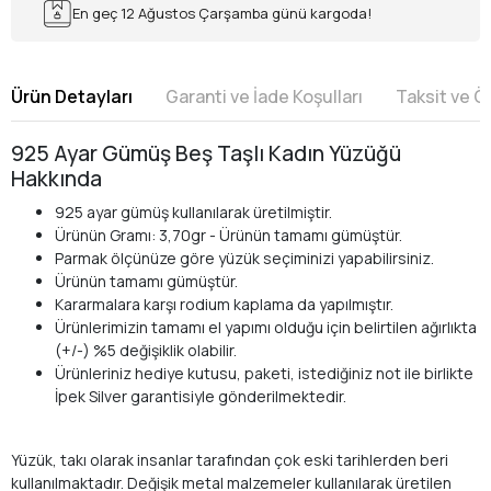
En geç 12 Ağustos Çarşamba günü kargoda!
Ürün Detayları
Garanti ve İade Koşulları
Taksit ve 
925 Ayar Gümüş Beş Taşlı Kadın Yüzüğü
Hakkında
925 ayar gümüş kullanılarak üretilmiştir.
Ürünün Gramı: 3,70gr - Ürünün tamamı gümüştür.
Parmak ölçünüze göre yüzük seçiminizi yapabilirsiniz.
Ürünün tamamı gümüştür.
Kararmalara karşı rodium kaplama da yapılmıştır.
Ürünlerimizin tamamı el yapımı olduğu için belirtilen ağırlıkta
(+/-) %5 değişiklik olabilir.
Ürünleriniz hediye kutusu, paketi, istediğiniz not ile birlikte
İpek Silver garantisiyle gönderilmektedir.
Yüzük, takı olarak insanlar tarafından çok eski tarihlerden beri
kullanılmaktadır. Değişik metal malzemeler kullanılarak üretilen