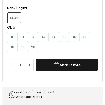
Renk Seçimi
Silver
Ölçü
10
11
12
13
14
15
16
17
18
19
20
SEPETE EKLE
Yardıma mı İhtiyacınız var?
Whatsapp Destek