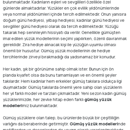
bulunmaktadır. Kadınların eşleri ve sevgilileri özellikle özel
günlerde almaktadırlar. Yüzükler en çok evlilik yıldönümlerinde
veya normal yıldönümleri içinde tercih edilmektedir. Onun yanısıra
doğum günü hediyesi, yılbaşı hediyesi, kadınlar günü hediyesi ve
sevgililer günü hediyesi olarak da tercih edilmektedir. Yüzüğü
takarak hep seninleyim hissiyatı da verilir. Genellikle gümüşten
imal edilen yüzük modellerinin seçimi yapılırken, özenli davranmak
gereklidir. Zira hediye alınacak kişi ile yüzüğün uyumlu olması
önemli bir husustur. Gümüş yüzük modellerinin de hediye
tercihlerinde zirveyi bırakmadığı da yadsınamaz bir konudur.
Her kadın, şık bir görünüme sahip olmak ister. Bunun için ön
planda kıyafet olsa da bunu tamamlayan ve en önemli şeyler
takılardır. Hem kadınlar hem erkekler gümüş takılara oldukça ilgi
duymaktadır. Gümüş takılarda önemli yere sahip olan yüzüklerin
her yıl farklı model ve tarzları çıkmaktadır. Yeni sezon kadın gümüş
yüzüklerimizde, her zevke hitap eden farklı
gümüş yüzük
modelleri
miz bulunmaktadır.
Gümüş yüzüklere olan talep, bu ürünlerde büyük bir çeşitliliğin
varlığını da beraberinde getirmiştir.
Gümüş yüzük modelleri
nde
motiflerden ve desenlerden de yaygın olarak yararlanılmaktadır.