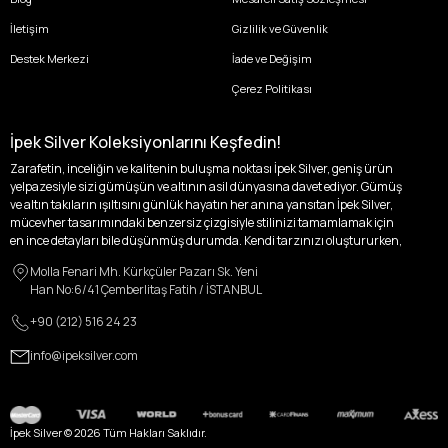
İletişim
Gizlilik ve Güvenlik
Destek Merkezi
İade ve Değişim
Çerez Politikası
İpek Silver Koleksiyonlarını Keşfedin!
Zarafetin, inceliğin ve kalitenin buluşma noktası İpek Silver, geniş ürün
yelpazesiyle sizi gümüşün ve altının asil dünyasına davet ediyor. Gümüş
ve altın takıların ışıltısını günlük hayatın her anına yansıtan İpek Silver,
mücevher tasarımındaki benzersiz çizgisiyle stilinizi tamamlamak için
en ince detayları bile düşünmüş durumda. Kendi tarzınızı oluştururken,
kişisel zevklerinizden ödün vermek zorunda kalmayacağınız,
Molla Fenari Mh. Kürkçüler Pazarı Sk. Yeni
özgünlüğünüzü ön plana çıkaracak tasarımlarımızla tanışın.
Han No:6/41 Çemberlitaş Fatih / İSTANBUL
İpek Silver’da her bir parça, sizin benzersiz hikayenizi anlatıyor. İster
+90 (212) 516 24 23
kendinizi ifade etmek için özel bir parça arayışında olun, ister
sevdiklerinize unutulmaz bir hediye vermek isteyin, her zevke ve her anı
info@ipeksilver.com
ölümsüzleştirecek anlara uygun seçeneklerimizle yanınızdayız.
Kadın Altın ve Gümüş Takı Modelleri
İpek Silver Kadın Koleksiyonu, zarafeti ve ihtişamı bir arada sunarak, her
İpek Silver ©
2026
Tüm Hakları Saklıdır.
kadının içindeki ışığı dışa vuruyor. Altın küpeler, her kulağa melodik bir