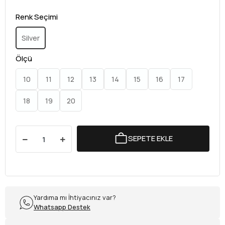
Renk Seçimi
Silver
Ölçü
10
11
12
13
14
15
16
17
18
19
20
SEPETE EKLE
Yardıma mı İhtiyacınız var?
Whatsapp Destek