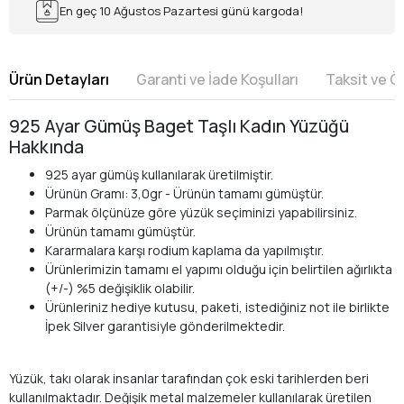
En geç 10 Ağustos Pazartesi günü kargoda!
Ürün Detayları
Garanti ve İade Koşulları
Taksit ve 
925 Ayar Gümüş Baget Taşlı Kadın Yüzüğü
Hakkında
925 ayar gümüş kullanılarak üretilmiştir.
Ürünün Gramı: 3,0gr - Ürünün tamamı gümüştür.
Parmak ölçünüze göre yüzük seçiminizi yapabilirsiniz.
Ürünün tamamı gümüştür.
Kararmalara karşı rodium kaplama da yapılmıştır.
Ürünlerimizin tamamı el yapımı olduğu için belirtilen ağırlıkta
(+/-) %5 değişiklik olabilir.
Ürünleriniz hediye kutusu, paketi, istediğiniz not ile birlikte
İpek Silver garantisiyle gönderilmektedir.
Yüzük, takı olarak insanlar tarafından çok eski tarihlerden beri
kullanılmaktadır. Değişik metal malzemeler kullanılarak üretilen