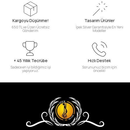
Kargoyu Düşünme!
Tasarım Ürünler
650 TL ve Üzeri Ücretsiz
İpek Silver Garantisiyle En Yeni
Gönderim
Modeller
+ 45 Yıllık Tecrübe
Hızlı Destek
Sadece en iyi bildiğimiz işi
Sorununuz bizim için
yapıyoruz.
öncelik!