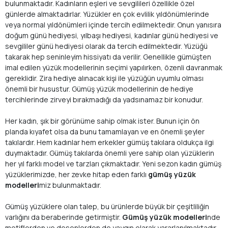
bulunmaktadır. Kadınların eşleri ve sevgilileri özellikle özel
günlerde almaktadırlar. Yüzükler en çok evlilik yıldönümlerinde
veya normal yıldönümleri içinde tercih edilmektedir. Onun yanısıra
doğum günü hediyesi, yılbaşı hediyesi, kadınlar günü hediyesi ve
sevgililer günü hediyesi olarak da tercih edilmektedir. Yüzüğü
takarak hep seninleyim hissiyatı da verilir. Genellikle gümüşten
imal edilen yüzük modellerinin seçimi yapılırken, özenli davranmak
gereklidir. Zira hediye alınacak kişi ile yüzüğün uyumlu olması
önemli bir husustur. Gümüş yüzük modellerinin de hediye
tercihlerinde zirveyi bırakmadığı da yadsınamaz bir konudur.
Her kadın, şık bir görünüme sahip olmak ister. Bunun için ön
planda kıyafet olsa da bunu tamamlayan ve en önemli şeyler
takılardır. Hem kadınlar hem erkekler gümüş takılara oldukça ilgi
duymaktadır. Gümüş takılarda önemli yere sahip olan yüzüklerin
her yıl farklı model ve tarzları çıkmaktadır. Yeni sezon kadın gümüş
yüzüklerimizde, her zevke hitap eden farklı
gümüş yüzük
modelleri
miz bulunmaktadır.
Gümüş yüzüklere olan talep, bu ürünlerde büyük bir çeşitliliğin
varlığını da beraberinde getirmiştir.
Gümüş yüzük modelleri
nde
motiflerden ve desenlerden de yaygın olarak yararlanılmaktadır.