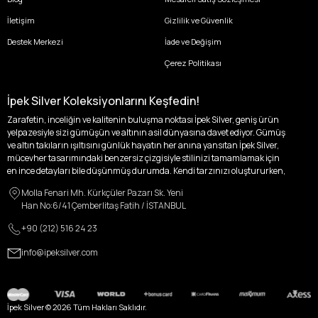
İletişim
Gizlilik ve Güvenlik
Destek Merkezi
İade ve Değişim
Çerez Politikası
İpek Silver Koleksiyonlarını Keşfedin!
Zarafetin, inceliğin ve kalitenin buluşma noktası İpek Silver, geniş ürün
yelpazesiyle sizi gümüşün ve altının asil dünyasına davet ediyor. Gümüş
ve altın takıların ışıltısını günlük hayatın her anına yansıtan İpek Silver,
mücevher tasarımındaki benzersiz çizgisiyle stilinizi tamamlamak için
en ince detayları bile düşünmüş durumda. Kendi tarzınızı oluştururken,
kişisel zevklerinizden ödün vermek zorunda kalmayacağınız,
Molla Fenari Mh. Kürkçüler Pazarı Sk. Yeni
özgünlüğünüzü ön plana çıkaracak tasarımlarımızla tanışın.
Han No:6/41 Çemberlitaş Fatih / İSTANBUL
İpek Silver’da her bir parça, sizin benzersiz hikayenizi anlatıyor. İster
+90 (212) 516 24 23
kendinizi ifade etmek için özel bir parça arayışında olun, ister
sevdiklerinize unutulmaz bir hediye vermek isteyin, her zevke ve her anı
info@ipeksilver.com
ölümsüzleştirecek anlara uygun seçeneklerimizle yanınızdayız.
Kadın Altın ve Gümüş Takı Modelleri
İpek Silver Kadın Koleksiyonu, zarafeti ve ihtişamı bir arada sunarak, her
İpek Silver ©
2026
Tüm Hakları Saklıdır.
kadının içindeki ışığı dışa vuruyor. Altın küpeler, her kulağa melodik bir