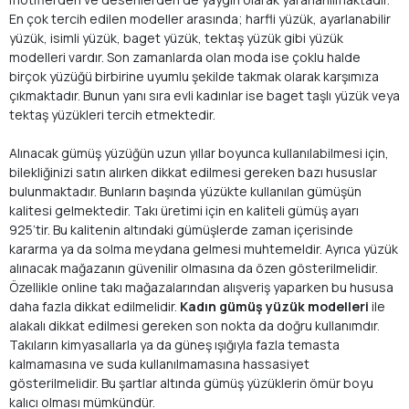
En çok tercih edilen modeller arasında; harfli yüzük, ayarlanabilir
yüzük, isimli yüzük, baget yüzük, tektaş yüzük gibi yüzük
modelleri vardır. Son zamanlarda olan moda ise çoklu halde
birçok yüzüğü birbirine uyumlu şekilde takmak olarak karşımıza
çıkmaktadır. Bunun yanı sıra evli kadınlar ise baget taşlı yüzük veya
tektaş yüzükleri tercih etmektedir.
Alınacak gümüş yüzüğün uzun yıllar boyunca kullanılabilmesi için,
bilekliğinizi satın alırken dikkat edilmesi gereken bazı hususlar
bulunmaktadır. Bunların başında yüzükte kullanılan gümüşün
kalitesi gelmektedir. Takı üretimi için en kaliteli gümüş ayarı
925’tir. Bu kalitenin altındaki gümüşlerde zaman içerisinde
kararma ya da solma meydana gelmesi muhtemeldir. Ayrıca yüzük
alınacak mağazanın güvenilir olmasına da özen gösterilmelidir.
Özellikle online takı mağazalarından alışveriş yaparken bu hususa
daha fazla dikkat edilmelidir.
Kadın gümüş yüzük modelleri
ile
alakalı dikkat edilmesi gereken son nokta da doğru kullanımdır.
Takıların kimyasallarla ya da güneş ışığıyla fazla temasta
kalmamasına ve suda kullanılmamasına hassasiyet
gösterilmelidir. Bu şartlar altında gümüş yüzüklerin ömür boyu
kalıcı olması mümkündür.