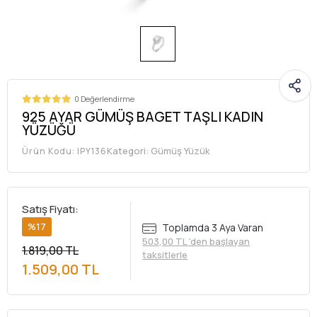
0 Değerlendirme
925 AYAR GÜMÜŞ BAGET TAŞLI KADIN
YÜZÜĞÜ
Kategori:
Gümüş Yüzük
Ürün Kodu:
IPY136
Satış Fiyatı:
%17
Toplamda 3 Aya Varan
503,00 TL 'den başlayan
1.819,00 TL
taksitlerle
1.509,00 TL