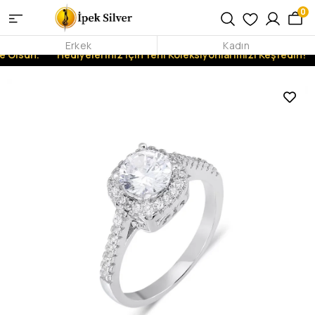
0
Erkek
Kadın
 Olsun.
Hediyeleriniz İçin Yeni Koleksiyonlarımızı Keşfedin!