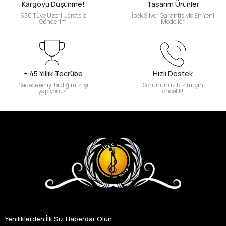
Kargoyu Düşünme!
Tasarım Ürünler
650 TL ve Üzeri Ücretsiz
İpek Silver Garantisiyle En Yeni
Gönderim
Modeller
+ 45 Yıllık Tecrübe
Hızlı Destek
Sadece en iyi bildiğimiz işi
Sorununuz bizim için
yapıyoruz.
öncelik!
Yeniliklerden İlk Siz Haberdar Olun