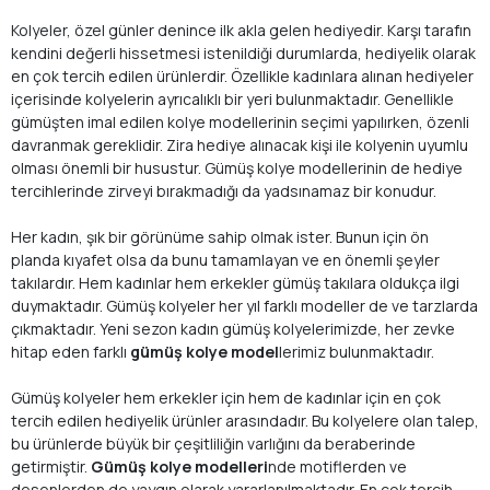
Kolyeler, özel günler denince ilk akla gelen hediyedir. Karşı tarafın
kendini değerli hissetmesi istenildiği durumlarda, hediyelik olarak
en çok tercih edilen ürünlerdir. Özellikle kadınlara alınan hediyeler
içerisinde kolyelerin ayrıcalıklı bir yeri bulunmaktadır. Genellikle
gümüşten imal edilen kolye modellerinin seçimi yapılırken, özenli
davranmak gereklidir. Zira hediye alınacak kişi ile kolyenin uyumlu
olması önemli bir husustur. Gümüş kolye modellerinin de hediye
tercihlerinde zirveyi bırakmadığı da yadsınamaz bir konudur.
Her kadın, şık bir görünüme sahip olmak ister. Bunun için ön
planda kıyafet olsa da bunu tamamlayan ve en önemli şeyler
takılardır. Hem kadınlar hem erkekler gümüş takılara oldukça ilgi
duymaktadır. Gümüş kolyeler her yıl farklı modeller de ve tarzlarda
çıkmaktadır. Yeni sezon kadın gümüş kolyelerimizde, her zevke
hitap eden farklı
gümüş kolye model
lerimiz bulunmaktadır.
Gümüş kolyeler hem erkekler için hem de kadınlar için en çok
tercih edilen hediyelik ürünler arasındadır. Bu kolyelere olan talep,
bu ürünlerde büyük bir çeşitliliğin varlığını da beraberinde
getirmiştir.
Gümüş kolye modelleri
nde motiflerden ve
desenlerden de yaygın olarak yararlanılmaktadır. En çok tercih