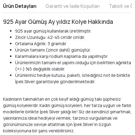
Ürün Detayları
Garanti ve İade Koşulları
Taksit ve 
925 Ayar Gümüş Ay yıldız Kolye Hakkında
925 ayar gümüş kullanılarak üretilmiştir.
Zincir Uzunluğu: 42-45 cm’dir cm’dir.
Ortalama Ağırlık: 3 gramdır
Ürünün tamamı (zincir dahil) gümüştür.
Kararmalara karşı rodium kaplama da yapılmıştır.
Ürünlerimizin tamamı el yapımı olduğu için belirtilen ağırlıkta
(+/-) %5 değişiklik olabilir.
Ürünleriniz hediye kutusu, paketi, istediğiniz not ile birlikte
İpek Silver garantisiyle gönderilmektedir.
Kadınların takmaktan en çok keyif aldığı gümüş takı şüphesiz
gümüş kolyelerdir. Kadın gümüş kolyeleri, her tarza uygun ve farklı
modellerle birlikte İpek Silver şıklığı ile! Siz de kendinizi şımartmak,
yakınlarınıza ideal hediyeyi vermek, tarzınızı vurgulamak ve
görünümünüze seviye atlatmak için İpek Silver’ın özgün
koleksiyonuna bir şans verebilirsiniz.