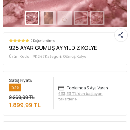
0 Değerlendirme
925 AYAR GÜMÜŞ AY YILDIZ KOLYE
Kategori:
Gümüş Kolye
Ürün Kodu:
İPK247
Satış Fiyatı:
%16
Toplamda 3 Aya Varan
633,33 TL 'den başlayan
2.269,99 TL
taksitlerle
1.899,99 TL