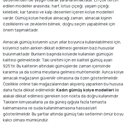
edilen modeller arasında; harf, lotus çiçeği, yaşam çiçeği,
kelebek, kar tanesi ve kalp desenleri içeren kolye modelleri
vardır. Gümüş kolye hediye alınacağı zaman, alınacak kişinin
özelliklerini ve zevklerini bilmek, doğru seçim yapabilmek için
önem taşımaktadır.
Alınacak gümüş kolyenin uzun yıllar boyunca kullanılabilmesi için,
kolyenizi satın alırken dikkat edilmesi gereken bazı hususlar
bulunmaktadır. Bunların başında kolyede kullanılan gümüşün
kalitesi gelmektedir. Takı üretimi için en kaliteli gümüş ayarı
925’tir. Bu kalitenin altındaki gümüşlerde zaman içerisinde
kararma ya da solma meydana gelmesi muhtemeldir. Ayrıca kolye
alınacak mağazanın güvenilir olmasına da özen gösterilmelidir.
Özellikle online takı mağazalarından alışveriş yaparken bu hususa
daha fazla dikkat edilmelidir.
Kadın gümüş kolye modelleri
ile
alakalı dikkat edilmesi gereken son nokta da doğru kullanımdır.
Takıların kimyasallarla ya da güneş ışığıyla fazla temasta
kalmamasına ve suda kullanılmamasına hassasiyet
gösterilmelidir. Bu şartlar altında gümüş takı setlerinin ömür boyu
kalıcı olması mümkündür.