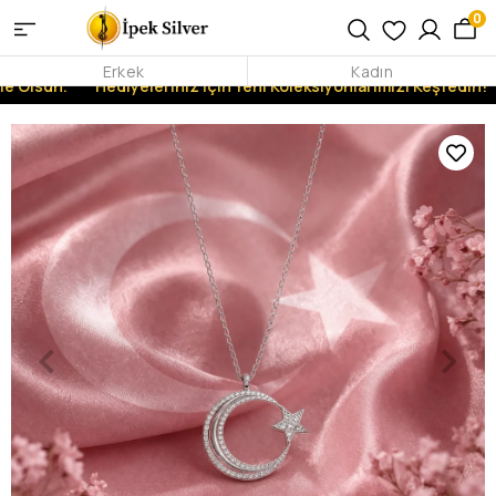
0
Erkek
Kadın
 Olsun.
Hediyeleriniz İçin Yeni Koleksiyonlarımızı Keşfedin!