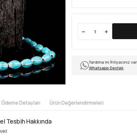
Yardıma mı İhtiyacınız va
Whatsapp Destek
e Ödeme Detayları
Ürün Değerlendirmeleri
el Tesbih Hakkında
kuaz