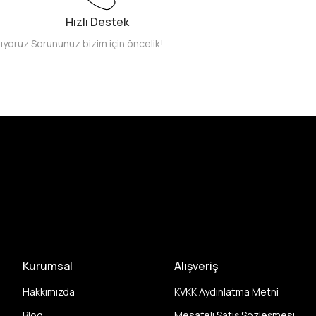
Hızlı Destek
pıyoruz.
Sorununuz bizim için öncelik!
Kurumsal
Alışveriş
Hakkımızda
KVKK Aydınlatma Metni
Blog
Mesafeli Satış Sözleşmesi