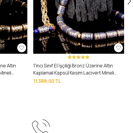
ine Altın
1'inci Sınıf El İşçiliği Bronz Üzerine Altın
Mineli
Kaplamalı Kapsül Kesim Lacivert Mineli
Tesbih
11.388,00 TL