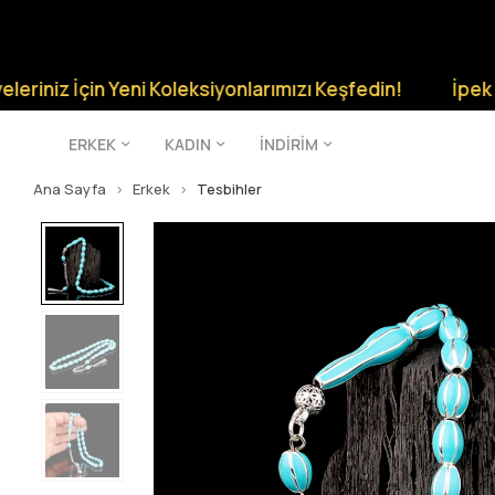
z İçin Yeni Koleksiyonlarımızı Keşfedin!
İpek Silver 
ERKEK
KADIN
İNDİRİM
Ana Sayfa
Erkek
Tesbihler