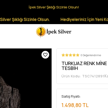
İpek Silver Şıklığı Sizinle Olsun!
Şıklığı Sizinle Olsun.
Hediyeleriniz İçin Yeni Koleksi
0 Değerlendirme
TURKUAZ RENK MİNE
TESBİH
K
Ürün Kodu:
TSC7412891
Satış Fiyatı:
1.498,80 TL