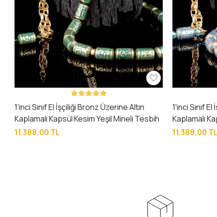
1'inci Sınıf El İşçiliği Bronz Üzerine Altın
1'inci Sınıf El
Kaplamalı Kapsül Kesim Yeşil Mineli Tesbih
Kaplamalı K
Mineli Tesbi
11.388,00 TL
11.388,00 T