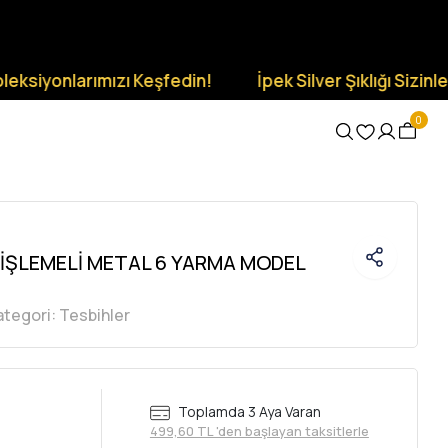
yonlarımızı Keşfedin!
İpek Silver Şıklığı Sizinle Olsun
0
 İŞLEMELİ METAL 6 YARMA MODEL
ategori:
Tesbihler
Toplamda 3 Aya Varan
499,60 TL 'den başlayan taksitlerle