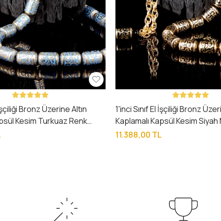
 İşçiliği Bronz Üzerine Altın
1'inci Sınıf El İşçiliği Bronz Üzer
apsül Kesim Turkuaz Renk
Kaplamalı Kapsül Kesim Siyah 
h
Tesbih
L
11.388,00 TL