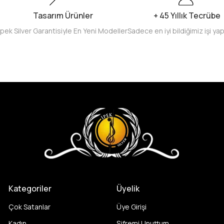
Tasarım Ürünler
+ 45 Yıllık Tecrübe
İpek Silver Garantisiyle En Yeni Modeller
Sadece en iyi bildiğimiz işi ya
Kategoriler
Üyelik
Çok Satanlar
Üye Girişi
Kadın
Şifremi Unuttum