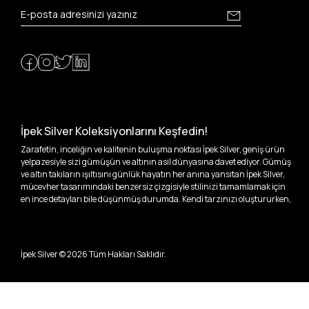
İpek Silver Koleksiyonlarını Keşfedin!
Zarafetin, inceliğin ve kalitenin buluşma noktası İpek Silver, geniş ürün
yelpazesiyle sizi gümüşün ve altının asil dünyasına davet ediyor. Gümüş
ve altın takıların ışıltısını günlük hayatın her anına yansıtan İpek Silver,
mücevher tasarımındaki benzersiz çizgisiyle stilinizi tamamlamak için
en ince detayları bile düşünmüş durumda. Kendi tarzınızı oluştururken,
kişisel zevklerinizden ödün vermek zorunda kalmayacağınız,
özgünlüğünüzü ön plana çıkaracak tasarımlarımızla tanışın.
İpek Silver’da her bir parça, sizin benzersiz hikayenizi anlatıyor. İster
İpek Silver ©
2026
Tüm Hakları Saklıdır.
kendinizi ifade etmek için özel bir parça arayışında olun, ister
sevdiklerinize unutulmaz bir hediye vermek isteyin, her zevke ve her anı
ölümsüzleştirecek anlara uygun seçeneklerimizle yanınızdayız.