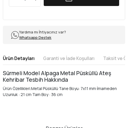
Yardıma mı İhtiyacınız var?
Whatsapp Destek
Ürün Detayları
Garanti ve İade Koşulları
Taksit ve 
Sürmeli Model Alpaga Metal Püsküllü Ateş
Kehribar Tesbih Hakkında
Ürün Özellikleri.Metal Püsküllü·Tane Boyu: 7x11 mm·İmameden
Uzunluk : 21 cm·Tam Boy : 36 cm