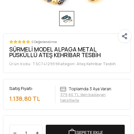
0 Değerlendirme
SÜRMELİ MODEL ALPAGA METAL
PÜSKÜLLÜ ATEŞ KEHRİBAR TESBİH
Kategori:
Ateş Kehribar Tesbih
Ürün Kodu:
TSC7412959
Satış Fiyatı:
Toplamda 3 Aya Varan
379,60 TL 'den başlayan
1.138,80 TL
taksitlerle
SEPETE EKLE