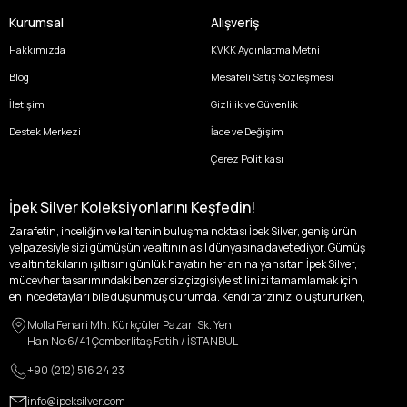
Kurumsal
Alışveriş
Hakkımızda
KVKK Aydınlatma Metni
Blog
Mesafeli Satış Sözleşmesi
İletişim
Gizlilik ve Güvenlik
Destek Merkezi
İade ve Değişim
Çerez Politikası
İpek Silver Koleksiyonlarını Keşfedin!
Zarafetin, inceliğin ve kalitenin buluşma noktası İpek Silver, geniş ürün
yelpazesiyle sizi gümüşün ve altının asil dünyasına davet ediyor. Gümüş
ve altın takıların ışıltısını günlük hayatın her anına yansıtan İpek Silver,
mücevher tasarımındaki benzersiz çizgisiyle stilinizi tamamlamak için
en ince detayları bile düşünmüş durumda. Kendi tarzınızı oluştururken,
kişisel zevklerinizden ödün vermek zorunda kalmayacağınız,
Molla Fenari Mh. Kürkçüler Pazarı Sk. Yeni
özgünlüğünüzü ön plana çıkaracak tasarımlarımızla tanışın.
Han No:6/41 Çemberlitaş Fatih / İSTANBUL
İpek Silver’da her bir parça, sizin benzersiz hikayenizi anlatıyor. İster
+90 (212) 516 24 23
kendinizi ifade etmek için özel bir parça arayışında olun, ister
sevdiklerinize unutulmaz bir hediye vermek isteyin, her zevke ve her anı
info@ipeksilver.com