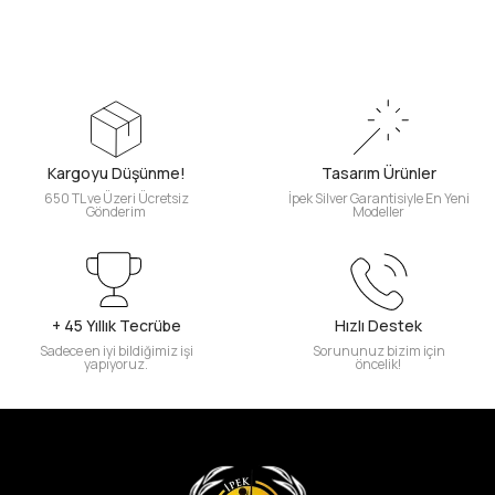
Kargoyu Düşünme!
Tasarım Ürünler
650 TL ve Üzeri Ücretsiz
İpek Silver Garantisiyle En Yeni
Gönderim
Modeller
+ 45 Yıllık Tecrübe
Hızlı Destek
Sadece en iyi bildiğimiz işi
Sorununuz bizim için
yapıyoruz.
öncelik!