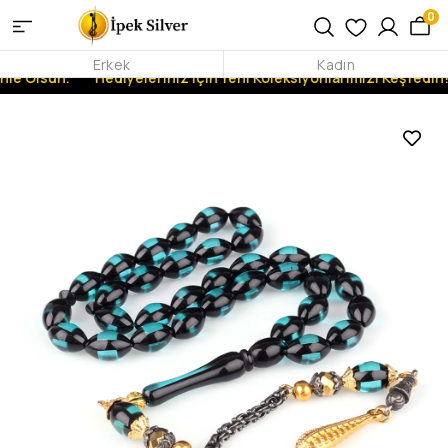
0
Erkek
Kadın
nle Olsun.
Hediyeleriniz İçin Yeni Koleksiyonlarımızı Keşfedin!