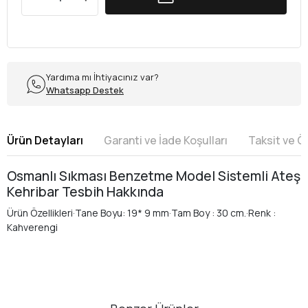
Yardıma mı İhtiyacınız var?
Whatsapp Destek
Ürün Detayları
Garanti ve İade Koşulları
Taksit ve 
Osmanlı Sıkması Benzetme Model Sistemli Ateş
Kehribar Tesbih Hakkında
Ürün Özellikleri·Tane Boyu: 19* 9 mm·Tam Boy : 30 cm.·Renk :
Kahverengi