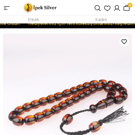
0
Erkek
Kadın
nle Olsun.
Hediyeleriniz İçin Yeni Koleksiyonlarımızı Keşfedin!