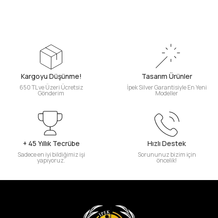
Kargoyu Düşünme!
Tasarım Ürünler
650 TL ve Üzeri Ücretsiz
İpek Silver Garantisiyle En Yeni
Gönderim
Modeller
+ 45 Yıllık Tecrübe
Hızlı Destek
Sadece en iyi bildiğimiz işi
Sorununuz bizim için
yapıyoruz.
öncelik!