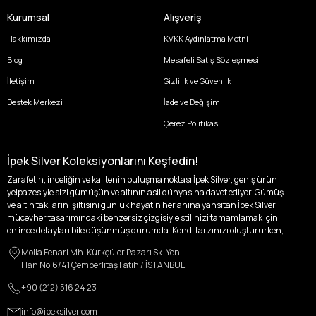
Kurumsal
Alışveriş
Hakkımızda
KVKK Aydınlatma Metni
Blog
Mesafeli Satış Sözleşmesi
İletişim
Gizlilik ve Güvenlik
Destek Merkezi
İade ve Değişim
Çerez Politikası
İpek Silver Koleksiyonlarını Keşfedin!
Zarafetin, inceliğin ve kalitenin buluşma noktası İpek Silver, geniş ürün
yelpazesiyle sizi gümüşün ve altının asil dünyasına davet ediyor. Gümüş
ve altın takıların ışıltısını günlük hayatın her anına yansıtan İpek Silver,
mücevher tasarımındaki benzersiz çizgisiyle stilinizi tamamlamak için
en ince detayları bile düşünmüş durumda. Kendi tarzınızı oluştururken,
kişisel zevklerinizden ödün vermek zorunda kalmayacağınız,
Molla Fenari Mh. Kürkçüler Pazarı Sk. Yeni
özgünlüğünüzü ön plana çıkaracak tasarımlarımızla tanışın.
Han No:6/41 Çemberlitaş Fatih / İSTANBUL
İpek Silver’da her bir parça, sizin benzersiz hikayenizi anlatıyor. İster
+90 (212) 516 24 23
kendinizi ifade etmek için özel bir parça arayışında olun, ister
sevdiklerinize unutulmaz bir hediye vermek isteyin, her zevke ve her anı
info@ipeksilver.com