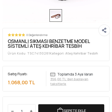
0 Değerlendirme
OSMANLI SIKMASI BENZETME MODEL
SİSTEMLİ ATEŞ KEHRİBAR TESBİH
Kategori:
Ateş Kehribar Tesbih
Ürün Kodu:
TSC74130281
Satış Fiyatı:
Toplamda 3 Aya Varan
356,00 TL 'den başlayan
1.068,00 TL
taksitlerle
SEPETE EKLE