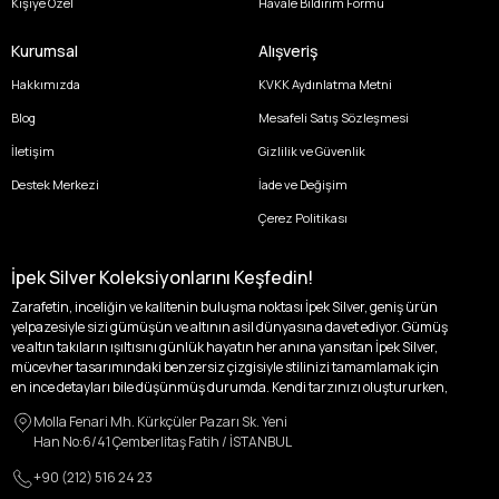
Kişiye Özel
Havale Bildirim Formu
Kurumsal
Alışveriş
Hakkımızda
KVKK Aydınlatma Metni
Blog
Mesafeli Satış Sözleşmesi
İletişim
Gizlilik ve Güvenlik
Destek Merkezi
İade ve Değişim
Çerez Politikası
İpek Silver Koleksiyonlarını Keşfedin!
Zarafetin, inceliğin ve kalitenin buluşma noktası İpek Silver, geniş ürün
yelpazesiyle sizi gümüşün ve altının asil dünyasına davet ediyor. Gümüş
ve altın takıların ışıltısını günlük hayatın her anına yansıtan İpek Silver,
mücevher tasarımındaki benzersiz çizgisiyle stilinizi tamamlamak için
en ince detayları bile düşünmüş durumda. Kendi tarzınızı oluştururken,
kişisel zevklerinizden ödün vermek zorunda kalmayacağınız,
Molla Fenari Mh. Kürkçüler Pazarı Sk. Yeni
özgünlüğünüzü ön plana çıkaracak tasarımlarımızla tanışın.
Han No:6/41 Çemberlitaş Fatih / İSTANBUL
İpek Silver’da her bir parça, sizin benzersiz hikayenizi anlatıyor. İster
+90 (212) 516 24 23
kendinizi ifade etmek için özel bir parça arayışında olun, ister