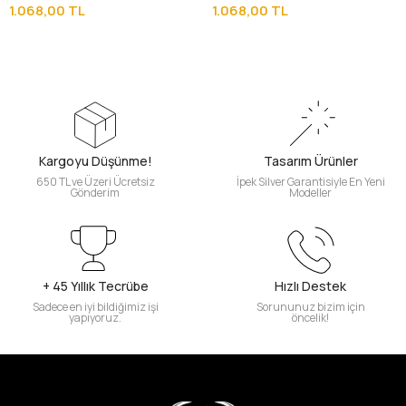
Tesbih
Tesbih
1.068,00 TL
1.068,00 TL
Kargoyu Düşünme!
Tasarım Ürünler
650 TL ve Üzeri Ücretsiz
İpek Silver Garantisiyle En Yeni
Gönderim
Modeller
+ 45 Yıllık Tecrübe
Hızlı Destek
Sadece en iyi bildiğimiz işi
Sorununuz bizim için
yapıyoruz.
öncelik!