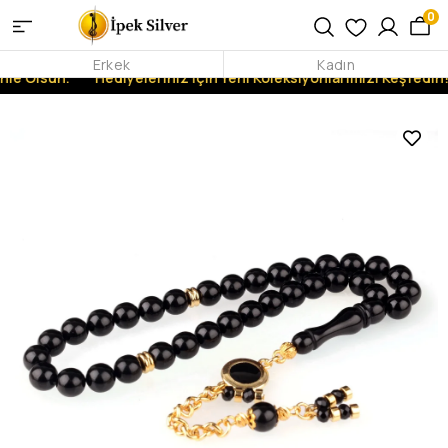
0
Erkek
Kadın
nle Olsun.
Hediyeleriniz İçin Yeni Koleksiyonlarımızı Keşfedin!