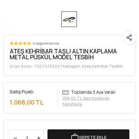
0 Değerlendirme
ATEŞ KEHRİBAR TAŞLI ALTIN KAPLAMA
METAL PÜSKÜL MODEL TESBİH
Kategori:
Ateş Kehribar Tesbih
Ürün Kodu:
TSC74130207
Satış Fiyatı:
Toplamda 3 Aya Varan
356,00 TL 'den başlayan
1.068,00 TL
taksitlerle
SEPETE EKLE