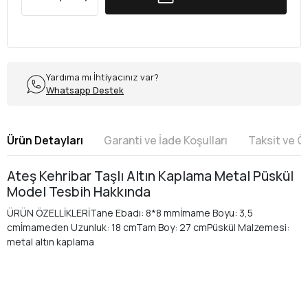
Yardıma mı İhtiyacınız var?
Whatsapp Destek
Ürün Detayları
Garanti ve İade Koşulları
Taksit ve 
Ateş Kehribar Taşlı Altın Kaplama Metal Püskül
Model Tesbih Hakkında
ÜRÜN ÖZELLİKLERİTane Ebadı: 8*8 mmİmame Boyu: 3,5
cmİmameden Uzunluk: 18 cmTam Boy: 27 cmPüskül Malzemesi:
metal altın kaplama