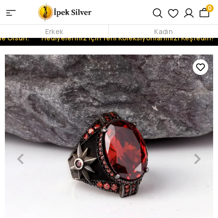
0
Erkek
Kadın
 Olsun.
Hediyeleriniz İçin Yeni Koleksiyonlarımızı Keşfedin!