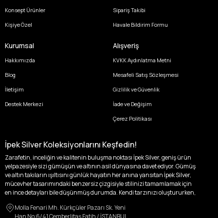
Konsept Ürünler
Sipariş Takibi
Kişiye Özel
Havale Bildirim Formu
Kurumsal
Alışveriş
Hakkımızda
KVKK Aydınlatma Metni
Blog
Mesafeli Satış Sözleşmesi
İletişim
Gizlilik ve Güvenlik
Destek Merkezi
İade ve Değişim
Çerez Politikası
İpek Silver Koleksiyonlarını Keşfedin!
Zarafetin, inceliğin ve kalitenin buluşma noktası İpek Silver, geniş ürün
yelpazesiyle sizi gümüşün ve altının asil dünyasına davet ediyor. Gümüş
ve altın takıların ışıltısını günlük hayatın her anına yansıtan İpek Silver,
mücevher tasarımındaki benzersiz çizgisiyle stilinizi tamamlamak için
en ince detayları bile düşünmüş durumda. Kendi tarzınızı oluştururken,
kişisel zevklerinizden ödün vermek zorunda kalmayacağınız,
Molla Fenari Mh. Kürkçüler Pazarı Sk. Yeni
özgünlüğünüzü ön plana çıkaracak tasarımlarımızla tanışın.
Han No:6/41 Çemberlitaş Fatih / İSTANBUL