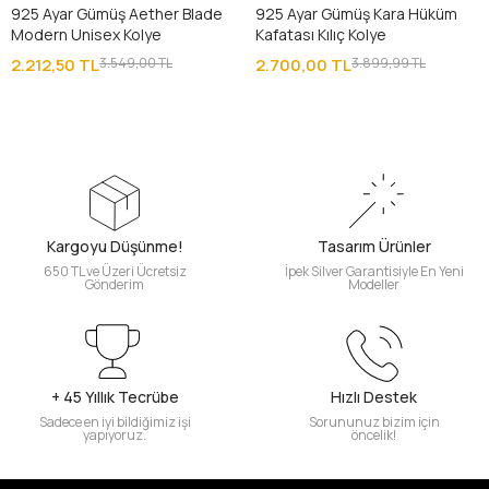
925 Ayar Gümüş Aether Blade
925 Ayar Gümüş Kara Hüküm
Modern Unisex Kolye
Kafatası Kılıç Kolye
2.212,50 TL
3.549,00 TL
2.700,00 TL
3.899,99 TL
Kargoyu Düşünme!
Tasarım Ürünler
650 TL ve Üzeri Ücretsiz
İpek Silver Garantisiyle En Yeni
Gönderim
Modeller
+ 45 Yıllık Tecrübe
Hızlı Destek
Sadece en iyi bildiğimiz işi
Sorununuz bizim için
yapıyoruz.
öncelik!