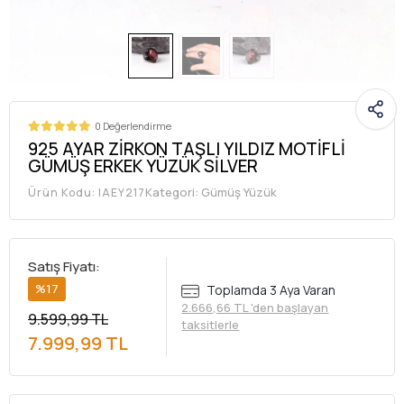
0 Değerlendirme
925 AYAR ZİRKON TAŞLI YILDIZ MOTİFLİ
GÜMÜŞ ERKEK YÜZÜK SİLVER
Kategori:
Gümüş Yüzük
Ürün Kodu:
IAEY217
Satış Fiyatı:
%17
Toplamda 3 Aya Varan
2.666,66 TL 'den başlayan
9.599,99 TL
taksitlerle
7.999,99 TL