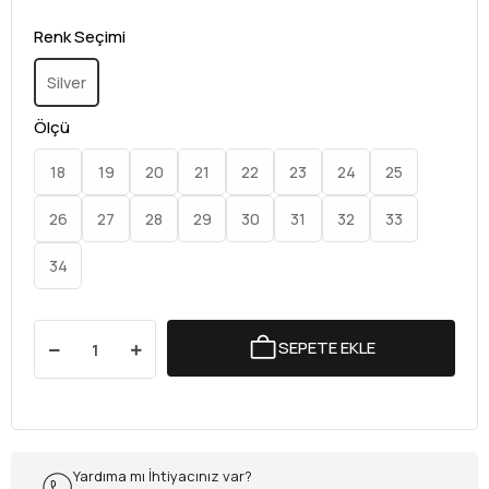
Renk Seçimi
Silver
Ölçü
18
19
20
21
22
23
24
25
26
27
28
29
30
31
32
33
34
SEPETE EKLE
Yardıma mı İhtiyacınız var?