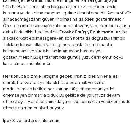
kalitesi gelmektedir. Takı üretimi için en kaliteli gümüş ayarı
925’tir. Bu kalitenin altındaki gümüşlerde zaman içerisinde
kararma ya da solma meydana gelmesi muhtemeldir. Ayrıca yüzük
alınacak mağazanın güvenilir olmasına da özen gösterilmelidir.
Özellikle online takı mağazalarından alışveriş yaparken bu hususa
daha fazla dikkat edilmelidir.
Erkek gümüş yüzük modelleri
ile
alakalı dikkat edilmesi gereken son nokta da doğru kullanımdır.
Takıların kimyasallarla ya da güneş ışığıyla fazla temasta
kalmamasına ve suda kullanılmamasına hassasiyet
gösterilmelidir. Bu şartlar altında gümüş yüzüklerin ömür boyu
kalıcı olması mümkündür.
Her konuda bizimle iletişime geçebilirsiniz. İpek Silver ailesi
olarak, her zevke ayrı olarak hitap eden, şık ve kaliteli
modellerimizle birlikte her zaman müşteri memnuniyetini
önemseyen bir marka olduk. Bu şekilde de yolumuza devam
etmekteyiz. Her özel anınızda yanınızda olmaktan ve sizleri mutlu
etmekten memnuniyet duyarız.
İpek Silver şıklığı sizinle olsun!