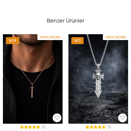
Benzer Ürünler
KARGO BEDAVA
KARGO BEDAVA
%38
%31
(1)
(1)