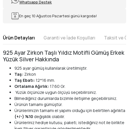
Whatsapp Destek
En geç 10 Ağustos Pazartesi günü kargoda!
Ürün Detayları
Garanti ve İade Koşulları
Taksit ve 
925 Ayar Zirkon Taşlı Yıldız Motifli Gümüş Erkek
Yüzük Silver Hakkında
925 ayar gümüş kullanılarak üretilmiştir.
Taş:
Zirkon
Taş Ebatı:
12*16 mm.
Ortalama Ağırlık:
17.60 Gr.
Yüzük ölçünüze uygun ölçüyü seçebilirsiniz.
Bilmediğiniz durumlarda bizimle iletişime geçebilirsiniz.
Ürünün tamamı gümüştür.
Ürünlerimizin tamamı el yapımı olduğu için belirtilen ağırlıkta
(+/-) %10
değişiklik olabilir.
Ürünleriniz hediye kutusu, paketi, istediğiniz not ile birlikte
İpek Silver garantisiyle gönderilmektedir.