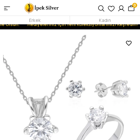
0
Erkek
Kadın
e Olsun.
Hediyeleriniz İçin Yeni Koleksiyonlarımızı Keşfedin!