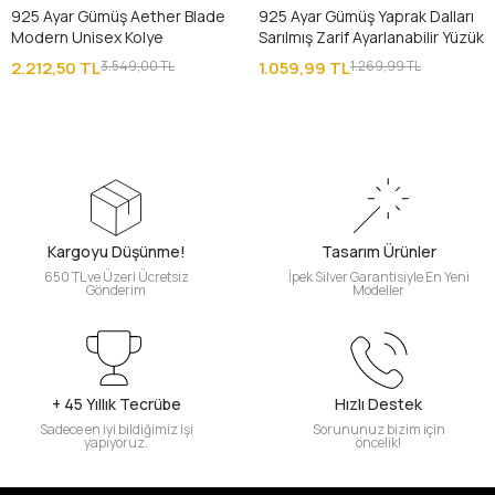
925 Ayar Gümüş Aether Blade
925 Ayar Gümüş Yaprak Dalları
Modern Unisex Kolye
Sarılmış Zarif Ayarlanabilir Yüzük
2.212,50 TL
3.549,00 TL
1.059,99 TL
1.269,99 TL
Kargoyu Düşünme!
Tasarım Ürünler
650 TL ve Üzeri Ücretsiz
İpek Silver Garantisiyle En Yeni
Gönderim
Modeller
+ 45 Yıllık Tecrübe
Hızlı Destek
Sadece en iyi bildiğimiz işi
Sorununuz bizim için
yapıyoruz.
öncelik!