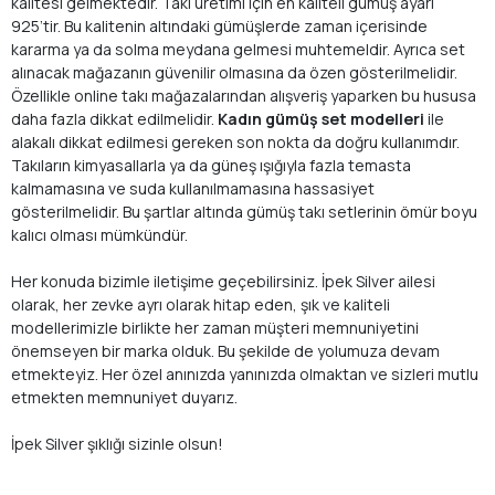
kalitesi gelmektedir. Takı üretimi için en kaliteli gümüş ayarı
925’tir. Bu kalitenin altındaki gümüşlerde zaman içerisinde
kararma ya da solma meydana gelmesi muhtemeldir. Ayrıca set
alınacak mağazanın güvenilir olmasına da özen gösterilmelidir.
Özellikle online takı mağazalarından alışveriş yaparken bu hususa
daha fazla dikkat edilmelidir.
Kadın gümüş set modelleri
ile
alakalı dikkat edilmesi gereken son nokta da doğru kullanımdır.
Takıların kimyasallarla ya da güneş ışığıyla fazla temasta
kalmamasına ve suda kullanılmamasına hassasiyet
gösterilmelidir. Bu şartlar altında gümüş takı setlerinin ömür boyu
kalıcı olması mümkündür.
Her konuda bizimle iletişime geçebilirsiniz. İpek Silver ailesi
olarak, her zevke ayrı olarak hitap eden, şık ve kaliteli
modellerimizle birlikte her zaman müşteri memnuniyetini
önemseyen bir marka olduk. Bu şekilde de yolumuza devam
etmekteyiz. Her özel anınızda yanınızda olmaktan ve sizleri mutlu
etmekten memnuniyet duyarız.
İpek Silver şıklığı sizinle olsun!