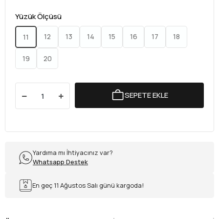
Yüzük Ölçüsü
12
13
14
15
16
17
18
11
19
20
SEPETE EKLE
Yardıma mı İhtiyacınız var?
Whatsapp Destek
En geç 11 Ağustos Salı günü kargoda!