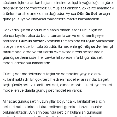
süsleme için kullanılan taşların cinsine ve işçilik yoğunluğuna göre
değişiklik göstermektedir. Gümüş set alırken 925 kalite ayarındaki
ürünleri tercih etmek daha doğrudur. Ayrıca
Gümüş Setler
aşırı
güneşe, suya ve kimyasal maddelere maruz kalmamalıdır.
Her kadın, şık bir görünüme sahip olmak ister. Bunun için ön
planda kıyafet olsa da bunu tamamlayan ve en önemli şeyler
takılardır.
Gümüş setler
kombinin tamamında bir uyum yakalamak
isteyenlere özel bir takı türüdür. Bu nedenle
gümüş setler
her yıl
farklı modellerde ve tarzlarda çıkmaktadır. Yeni sezon kadın
gümüş setlerimizde, her zevke hitap eden farklı gümüş set
modellerimiz bulunmaktadır.
Gümüş set modellerinde taşlar ve semboller yaygın olarak
kullanılmaktadır. En çok tercih edilen modeller arasında; baget
taşlı gümüş set, zultanit taşlı set, elmas montürlü set, yonca set
modelleri ve damla gümüş set modelleri vardır.
Alınacak gümüş setin uzun yıllar boyunca kullanılabilmesi için,
setinizi satın alırken dikkat edilmesi gereken bazı hususlar
bulunmaktadır. Bunların başında set için kullanılan gümüşün