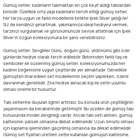
Gümüş setler, kadınların takmaktan en çok keyif aldığı takılardan
birisidir. Özellikle orta yaşlı kadınların tercih ettiği gümüş setler,
her tarza uygun ve farklı modellerle birlikte İpek Silver şıklığı ile!
Siz de kendinizi şımartmak, yakınlarınıza ideal hediyeyi vermek,
tarzınızı vurgulamak ve görünümünüze seviye atlatmak için İpek
Silver’ın özgün koleksiyonuna bir şans verebilirsiniz.
Gümüş setler, Sevgililer Günü, doğum günü, yıldönümü gibi özel
günlerde hediye olarak tercih edilebilir. Birbirinden farklı taş ve
semboller ile süslenmiş gümüş setler, koleksiyonumuzda her
kadının beğenisine uygun çeşitlerde yer almaktadır. Genellikle
gümüşten imal edilen set modellerinin seçimi yapılırken, özenli
davranmak gereklidir. Zira hediye alınacak kişi ile setin uyumlu
olması önemli bir husustur.
Takı setlerine duyulan ilginin artması, bu konuda ürün çeşitliliğinin
yaşanmasını da beraberinde getirmiştir. Bu yüzden de gümüş takı
konusunda model zenginliği vardır. Ancak takı seti alırken, gümüş
kalitesinin yüksek olmasına dikkat edilmelidir. Uzun ömürlü olması
için kaplama işleminden geçirilmiş olmasına da dikkat edilmelidir.
Gümüş set fiyatları üretilen sette kullanılan gümüşün kalitesine,