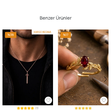
Benzer Ürünler
KARGO BEDAVA
%38
%17
(1)