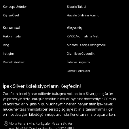
Konsept Ürünler
Sipariş Takibi
Kişiye Özel
Havale Bildirim Formu
Kurumsal
Alışveriş
Hakkımızda
KVKK Aydınlatma Metni
Blog
Mesafeli Satış Sözleşmesi
İletişim
Gizlilik ve Güvenlik
Destek Merkezi
İade ve Değişim
Çerez Politikası
İpek Silver Koleksiyonlarını Keşfedin!
Zarafetin, inceliğin ve kalitenin buluşma noktası İpek Silver, geniş ürün
yelpazesiyle sizi gümüşün ve altının asil dünyasına davet ediyor. Gümüş
ve altın takıların ışıltısını günlük hayatın her anına yansıtan İpek Silver,
mücevher tasarımındaki benzersiz çizgisiyle stilinizi tamamlamak için
en ince detayları bile düşünmüş durumda. Kendi tarzınızı oluştururken,
kişisel zevklerinizden ödün vermek zorunda kalmayacağınız,
Molla Fenari Mh. Kürkçüler Pazarı Sk. Yeni
özgünlüğünüzü ön plana çıkaracak tasarımlarımızla tanışın.
Han No:6/41 Çemberlitaş Fatih / İSTANBUL