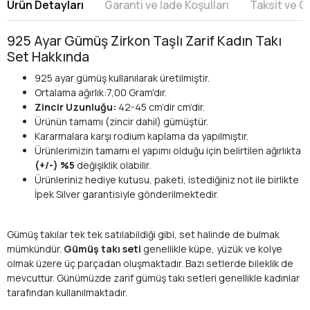
Ürün Detayları
Garanti ve İade Koşulları
Taksit ve 
925 Ayar Gümüş Zirkon Taşlı Zarif Kadın Takı
Set Hakkında
925 ayar gümüş kullanılarak üretilmiştir.
Ortalama ağırlık:7,00 Gram'dır.
Zincir Uzunluğu:
42-45 cm’dir cm’dir.
Ürünün tamamı (zincir dahil) gümüştür.
Kararmalara karşı rodium kaplama da yapılmıştır.
Ürünlerimizin tamamı el yapımı olduğu için belirtilen ağırlıkta
(+/-) %5
değişiklik olabilir.
Ürünleriniz hediye kutusu, paketi, istediğiniz not ile birlikte
İpek Silver garantisiyle gönderilmektedir.
Gümüş takılar tek tek satılabildiği gibi, set halinde de bulmak
mümkündür.
Gümüş takı seti
genellikle küpe, yüzük ve kolye
olmak üzere üç parçadan oluşmaktadır. Bazı setlerde bileklik de
mevcuttur. Günümüzde zarif gümüş takı setleri genellikle kadınlar
tarafından kullanılmaktadır.