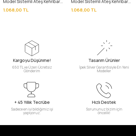
Model Sistemli Ateş Kehribar
Model Sistemli Ateş Kehribar
Tesbih
Tesbih
1.068,00 TL
1.068,00 TL
Kargoyu Düşünme!
Tasarım Ürünler
650 TL ve Üzeri Ücretsiz
İpek Silver Garantisiyle En Yeni
Gönderim
Modeller
+ 45 Yıllık Tecrübe
Hızlı Destek
Sadece en iyi bildiğimiz işi
Sorununuz bizim için
yapıyoruz.
öncelik!