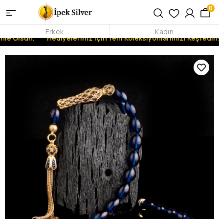
0
Erkek
Kadın
nle Olsun.
Hediyeleriniz İçin Yeni Koleksiyonlarımızı Keşfedin!