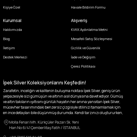
Kişiye Özel
Havale Bildirim Formu
Kurumsal
Alışveriş
Hakkımızda
KVKK Aydınlatma Metni
Blog
Mesafeli Satış Sözleşmesi
İletişim
Gizlilik ve Güvenlik
Destek Merkezi
İade ve Değişim
Çerez Politikası
İpek Silver Koleksiyonlarını Keşfedin!
Zarafetin, inceliğin ve kalitenin buluşma noktası İpek Silver, geniş ürün
yelpazesiyle sizi gümüşün ve altının asil dünyasına davet ediyor. Gümüş
ve altın takıların ışıltısını günlük hayatın her anına yansıtan İpek Silver,
mücevher tasarımındaki benzersiz çizgisiyle stilinizi tamamlamak için
en ince detayları bile düşünmüş durumda. Kendi tarzınızı oluştururken,
kişisel zevklerinizden ödün vermek zorunda kalmayacağınız,
Molla Fenari Mh. Kürkçüler Pazarı Sk. Yeni
özgünlüğünüzü ön plana çıkaracak tasarımlarımızla tanışın.
Han No:6/41 Çemberlitaş Fatih / İSTANBUL
İpek Silver’da her bir parça, sizin benzersiz hikayenizi anlatıyor. İster