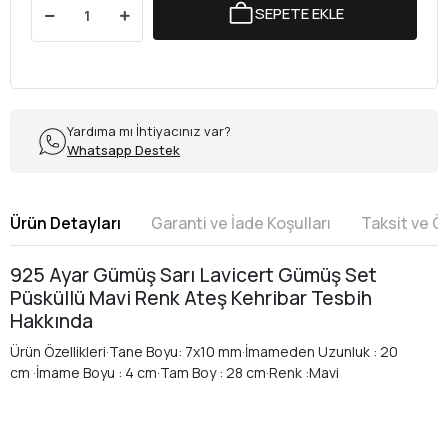
SEPETE EKLE
Yardıma mı İhtiyacınız var?
Whatsapp Destek
Ürün Detayları
Garanti ve İade Koşulları
Taksit ve 
925 Ayar Gümüş Sarı Lavicert Gümüş Set
Püsküllü Mavi Renk Ateş Kehribar Tesbih
Hakkında
Ürün Özellikleri·Tane Boyu: 7x10 mm·İmameden Uzunluk : 20
cm ·İmame Boyu : 4 cm·Tam Boy : 28 cm·Renk :Mavi