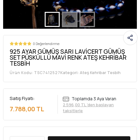
0 Değerlendirme
925 AYAR GÜMÜŞ SARI LAVİCERT GÜMÜŞ
SET PÜSKÜLLÜ MAVİ RENK ATEŞ KEHRİBAR
TESBİH
Kategori:
Ateş Kehribar Tesbih
Ürün Kodu:
TSC7412527
Satış Fiyatı:
Toplamda 3 Aya Varan
2.596,00 TL 'den başlayan
7.788,00 TL
taksitlerle