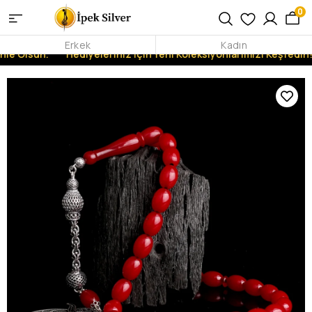
0
Erkek
Kadın
nle Olsun.
Hediyeleriniz İçin Yeni Koleksiyonlarımızı Keşfedin!