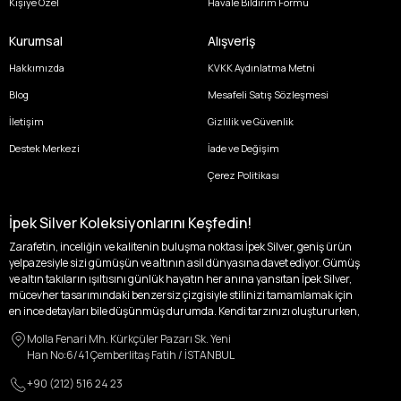
Kişiye Özel
Havale Bildirim Formu
Kurumsal
Alışveriş
Hakkımızda
KVKK Aydınlatma Metni
Blog
Mesafeli Satış Sözleşmesi
İletişim
Gizlilik ve Güvenlik
Destek Merkezi
İade ve Değişim
Çerez Politikası
İpek Silver Koleksiyonlarını Keşfedin!
Zarafetin, inceliğin ve kalitenin buluşma noktası İpek Silver, geniş ürün
yelpazesiyle sizi gümüşün ve altının asil dünyasına davet ediyor. Gümüş
ve altın takıların ışıltısını günlük hayatın her anına yansıtan İpek Silver,
mücevher tasarımındaki benzersiz çizgisiyle stilinizi tamamlamak için
en ince detayları bile düşünmüş durumda. Kendi tarzınızı oluştururken,
kişisel zevklerinizden ödün vermek zorunda kalmayacağınız,
Molla Fenari Mh. Kürkçüler Pazarı Sk. Yeni
özgünlüğünüzü ön plana çıkaracak tasarımlarımızla tanışın.
Han No:6/41 Çemberlitaş Fatih / İSTANBUL
İpek Silver’da her bir parça, sizin benzersiz hikayenizi anlatıyor. İster
+90 (212) 516 24 23
kendinizi ifade etmek için özel bir parça arayışında olun, ister