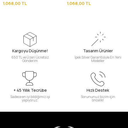
Tesbih
Tesbih
1.068,00 TL
1.068,00 TL
Kargoyu Düşünme!
Tasarım Ürünler
650 TL ve Üzeri Ücretsiz
İpek Silver Garantisiyle En Yeni
Gönderim
Modeller
+ 45 Yıllık Tecrübe
Hızlı Destek
Sadece en iyi bildiğimiz işi
Sorununuz bizim için
yapıyoruz.
öncelik!