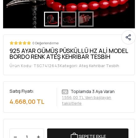
0 Değerlendirme
925 AYAR GÜMÜŞ PÜSKÜLLÜ HZ ALİ MODEL
BORDO RENK ATEŞ KEHRİBAR TESBİH
Kategori:
Ateş Kehribar Tesbih
Ürün Kodu:
TSC7412643
Satış Fiyatı:
Toplamda 3 Aya Varan
1.556,00 TL 'den başlayan
4.668,00 TL
taksitlerle
SEPETE EKLE