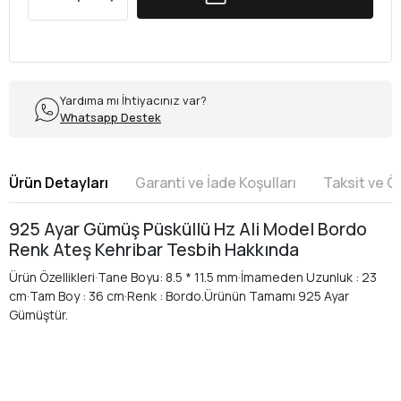
Yardıma mı İhtiyacınız var?
Whatsapp Destek
Ürün Detayları
Garanti ve İade Koşulları
Taksit ve 
925 Ayar Gümüş Püsküllü Hz Ali Model Bordo
Renk Ateş Kehribar Tesbih Hakkında
Ürün Özellikleri·Tane Boyu: 8.5 * 11.5 mm·İmameden Uzunluk : 23
cm·Tam Boy : 36 cm·Renk : Bordo.Ürünün Tamamı 925 Ayar
Gümüştür.