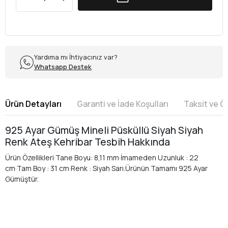
Yardıma mı İhtiyacınız var?
Whatsapp Destek
Ürün Detayları
Garanti ve İade Koşulları
Taksit ve 
925 Ayar Gümüş Mineli Püsküllü Siyah Siyah
Renk Ateş Kehribar Tesbih Hakkında
Ürün Özellikleri·Tane Boyu: 8,11 mm·İmameden Uzunluk : 22
cm·Tam Boy : 31 cm·Renk : Siyah Sarı.Ürünün Tamamı 925 Ayar
Gümüştür.