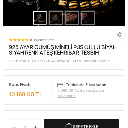
0 Değerlendirme
925 AYAR GÜMÜŞ MİNELİ PÜSKÜLLÜ SİYAH
SİYAH RENK ATEŞ KEHRİBAR TESBİH
Kategori:
Ateş Kehribar Tesbih
Ürün Kodu:
TSC7412814
Satış Fiyatı:
Toplamda 3 Aya Varan
3.396,00 TL 'den başlayan
10.188,00 TL
taksitlerle
SEPETE EKLE