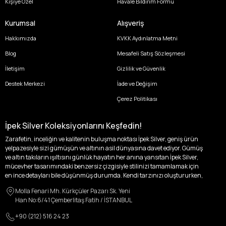
Kişiye Özel
Havale Bildirim Formu
Kurumsal
Alışveriş
Hakkımızda
KVKK Aydınlatma Metni
Blog
Mesafeli Satış Sözleşmesi
İletişim
Gizlilik ve Güvenlik
Destek Merkezi
İade ve Değişim
Çerez Politikası
İpek Silver Koleksiyonlarını Keşfedin!
Zarafetin, inceliğin ve kalitenin buluşma noktası İpek Silver, geniş ürün
yelpazesiyle sizi gümüşün ve altının asil dünyasına davet ediyor. Gümüş
ve altın takıların ışıltısını günlük hayatın her anına yansıtan İpek Silver,
mücevher tasarımındaki benzersiz çizgisiyle stilinizi tamamlamak için
en ince detayları bile düşünmüş durumda. Kendi tarzınızı oluştururken,
kişisel zevklerinizden ödün vermek zorunda kalmayacağınız,
Molla Fenari Mh. Kürkçüler Pazarı Sk. Yeni
özgünlüğünüzü ön plana çıkaracak tasarımlarımızla tanışın.
Han No:6/41 Çemberlitaş Fatih / İSTANBUL
İpek Silver’da her bir parça, sizin benzersiz hikayenizi anlatıyor. İster
+90 (212) 516 24 23
kendinizi ifade etmek için özel bir parça arayışında olun, ister