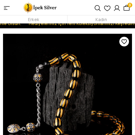
0
Erkek
Kadın
nle Olsun.
Hediyeleriniz İçin Yeni Koleksiyonlarımızı Keşfedin!