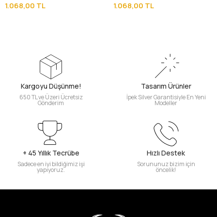
Tesbih
Tesbih
1.068,00 TL
1.068,00 TL
Kargoyu Düşünme!
Tasarım Ürünler
650 TL ve Üzeri Ücretsiz
İpek Silver Garantisiyle En Yeni
Gönderim
Modeller
+ 45 Yıllık Tecrübe
Hızlı Destek
Sadece en iyi bildiğimiz işi
Sorununuz bizim için
yapıyoruz.
öncelik!