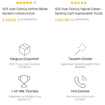
(1)
925 Ayar Gümüş Aether Blade
925 Ayar Gümüş Yaprak Dalları
Modern Unisex Kolye
Sarılmış Zarif Ayarlanabilir Yüzük
2.212,50 TL
3.549,00 TL
1.059,99 TL
1.269,99 TL
Kargoyu Düşünme!
Tasarım Ürünler
650 TL ve Üzeri Ücretsiz
İpek Silver Garantisiyle En Yeni
Gönderim
Modeller
+ 45 Yıllık Tecrübe
Hızlı Destek
Sadece en iyi bildiğimiz işi
Sorununuz bizim için
yapıyoruz.
öncelik!