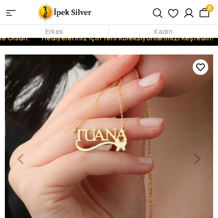
0
Erkek
Kadın
 Olsun.
Hediyeleriniz İçin Yeni Koleksiyonlarımızı Keşfedin!