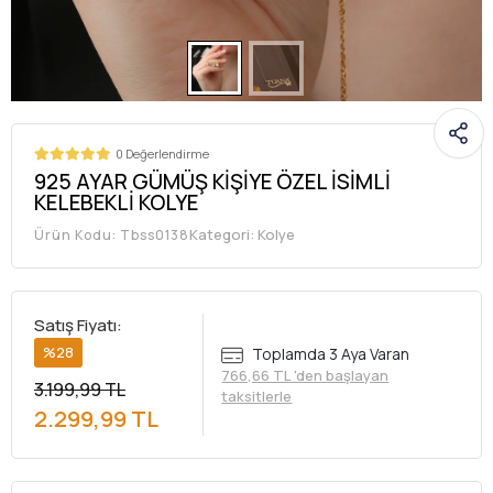
0 Değerlendirme
925 AYAR GÜMÜŞ KİŞİYE ÖZEL İSİMLİ
KELEBEKLİ KOLYE
Kategori:
Kolye
Ürün Kodu:
Tbss0138
Satış Fiyatı:
%28
Toplamda 3 Aya Varan
766,66 TL 'den başlayan
3.199,99 TL
taksitlerle
2.299,99 TL