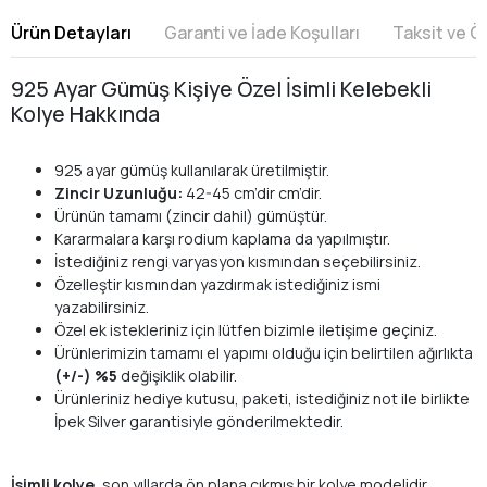
Ürün Detayları
Garanti ve İade Koşulları
Taksit ve 
925 Ayar Gümüş Kişiye Özel İsimli Kelebekli
Kolye Hakkında
925 ayar gümüş kullanılarak üretilmiştir.
Zincir Uzunluğu:
42-45 cm’dir cm’dir.
Ürünün tamamı (zincir dahil) gümüştür.
Kararmalara karşı rodium kaplama da yapılmıştır.
İstediğiniz rengi varyasyon kısmından seçebilirsiniz.
Özelleştir kısmından yazdırmak istediğiniz ismi
yazabilirsiniz.
Özel ek istekleriniz için lütfen bizimle iletişime geçiniz.
Ürünlerimizin tamamı el yapımı olduğu için belirtilen ağırlıkta
(+/-) %5
değişiklik olabilir.
Ürünleriniz hediye kutusu, paketi, istediğiniz not ile birlikte
İpek Silver garantisiyle gönderilmektedir.
İsimli kolye
, son yıllarda ön plana çıkmış bir kolye modelidir.