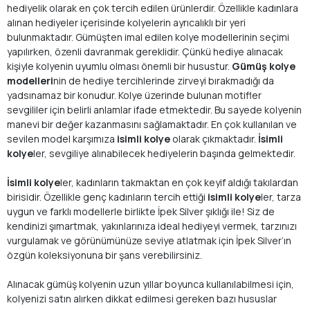
hediyelik olarak en çok tercih edilen ürünlerdir. Özellikle kadınlara
alınan hediyeler içerisinde kolyelerin ayrıcalıklı bir yeri
bulunmaktadır. Gümüşten imal edilen kolye modellerinin seçimi
yapılırken, özenli davranmak gereklidir. Çünkü hediye alınacak
kişiyle kolyenin uyumlu olması önemli bir husustur.
Gümüş kolye
modelleri
nin de hediye tercihlerinde zirveyi bırakmadığı da
yadsınamaz bir konudur. Kolye üzerinde bulunan motifler
sevgililer için belirli anlamlar ifade etmektedir. Bu sayede kolyenin
manevi bir değer kazanmasını sağlamaktadır. En çok kullanılan ve
sevilen model karşımıza
isimli kolye
olarak çıkmaktadır.
İsimli
kolye
ler, sevgiliye alınabilecek hediyelerin başında gelmektedir.
İsimli kolye
ler, kadınların takmaktan en çok keyif aldığı takılardan
birisidir. Özellikle genç kadınların tercih ettiği
isimli kolye
ler, tarza
uygun ve farklı modellerle birlikte İpek Silver şıklığı ile! Siz de
kendinizi şımartmak, yakınlarınıza ideal hediyeyi vermek, tarzınızı
vurgulamak ve görünümünüze seviye atlatmak için İpek Silver’ın
özgün koleksiyonuna bir şans verebilirsiniz.
Alınacak gümüş kolyenin uzun yıllar boyunca kullanılabilmesi için,
kolyenizi satın alırken dikkat edilmesi gereken bazı hususlar