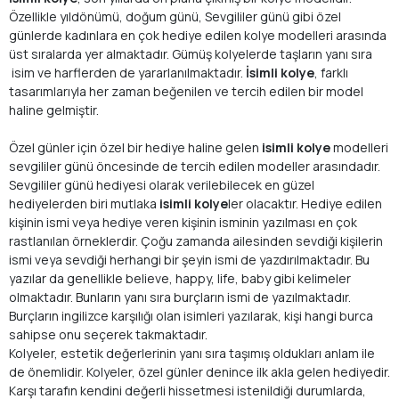
Özellikle yıldönümü, doğum günü, Sevgililer günü gibi özel
günlerde kadınlara en çok hediye edilen kolye modelleri arasında
üst sıralarda yer almaktadır. Gümüş kolyelerde taşların yanı sıra
isim ve harflerden de yararlanılmaktadır.
İsimli kolye
, farklı
tasarımlarıyla her zaman beğenilen ve tercih edilen bir model
haline gelmiştir.
Özel günler için özel bir hediye haline gelen
isimli kolye
modelleri
sevgililer günü öncesinde de tercih edilen modeller arasındadır.
Sevgililer günü hediyesi olarak verilebilecek en güzel
hediyelerden biri mutlaka
isimli kolye
ler olacaktır. Hediye edilen
kişinin ismi veya hediye veren kişinin isminin yazılması en çok
rastlanılan örneklerdir. Çoğu zamanda ailesinden sevdiği kişilerin
ismi veya sevdiği herhangi bir şeyin ismi de yazdırılmaktadır. Bu
yazılar da genellikle believe, happy, life, baby gibi kelimeler
olmaktadır. Bunların yanı sıra burçların ismi de yazılmaktadır.
Burçların ingilizce karşılığı olan isimleri yazılarak, kişi hangi burca
sahipse onu seçerek takmaktadır.
Kolyeler, estetik değerlerinin yanı sıra taşımış oldukları anlam ile
de önemlidir. Kolyeler, özel günler denince ilk akla gelen hediyedir.
Karşı tarafın kendini değerli hissetmesi istenildiği durumlarda,