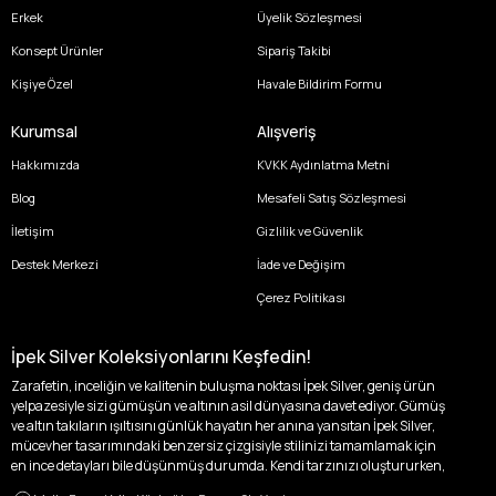
Erkek
Üyelik Sözleşmesi
Konsept Ürünler
Sipariş Takibi
Kişiye Özel
Havale Bildirim Formu
Kurumsal
Alışveriş
Hakkımızda
KVKK Aydınlatma Metni
Blog
Mesafeli Satış Sözleşmesi
İletişim
Gizlilik ve Güvenlik
Destek Merkezi
İade ve Değişim
Çerez Politikası
İpek Silver Koleksiyonlarını Keşfedin!
Zarafetin, inceliğin ve kalitenin buluşma noktası İpek Silver, geniş ürün
yelpazesiyle sizi gümüşün ve altının asil dünyasına davet ediyor. Gümüş
ve altın takıların ışıltısını günlük hayatın her anına yansıtan İpek Silver,
mücevher tasarımındaki benzersiz çizgisiyle stilinizi tamamlamak için
en ince detayları bile düşünmüş durumda. Kendi tarzınızı oluştururken,
kişisel zevklerinizden ödün vermek zorunda kalmayacağınız,