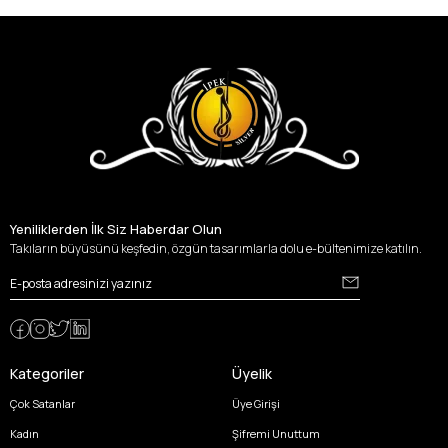
Yeniliklerden İlk Siz Haberdar Olun
Takıların büyüsünü keşfedin, özgün tasarımlarla dolu e-bültenimize katılın.
Kategoriler
Üyelik
Çok Satanlar
Üye Girişi
Kadın
Şifremi Unuttum