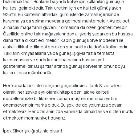
bulunmaktadır. Bunların başında kolye için kullanılan gümüşün
kalitesi gelmektedir. Takı üretimi için en kaliteli gümüş ayarı
925’tir. Bu kalitenin altındaki gümüşlerde zaman içerisinde
kararma ya da solma meydana gelmesi muhtemeldir. Ayrıca set
alınacak mağazanın güvenilir olmasına da özen gösterilmelidir.
Özellikle online takı mağazalarından alışveriş yaparken bu hususa
daha fazla dikkat edilmelidir. Kadın gümüş kolye modelleri ile
alakalı dikkat edilmesi gereken son nokta da doğru kullanımdır.
Takıların kimyasallarla ya da güneş ışığıyla fazla temasta
kalmamasına ve suda kullanılmamasına hassasiyet
gösterilmelidir. Bu şartlar altında gümüş kolyelerin ömür boyu
kalıcı olması mümkündür.
Her konuda bizimle iletişime geçebilirsiniz. İpek Silver ailesi
olarak, her zevke ayrı olarak hitap eden, şık ve kaliteli
modellerimizle birlikte her zaman müşteri memnuniyetini
önemseyen bir marka olduk. Bu şekilde de yolumuza devam
etmekteyiz. Her özel anınızda yanınızda olmaktan ve sizleri mutlu
etmekten memnuniyet duyarız.
İpek Silver şıklığı sizinle olsun!