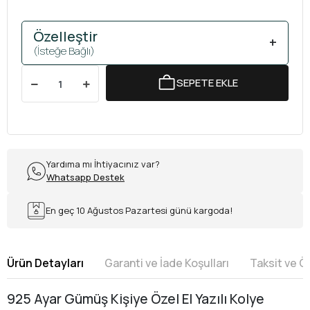
Özelleştir
+
(İsteğe Bağlı)
SEPETE EKLE
Yardıma mı İhtiyacınız var?
Whatsapp Destek
En geç 10 Ağustos Pazartesi günü kargoda!
Ürün Detayları
Garanti ve İade Koşulları
Taksit ve 
925 Ayar Gümüş Kişiye Özel El Yazılı Kolye