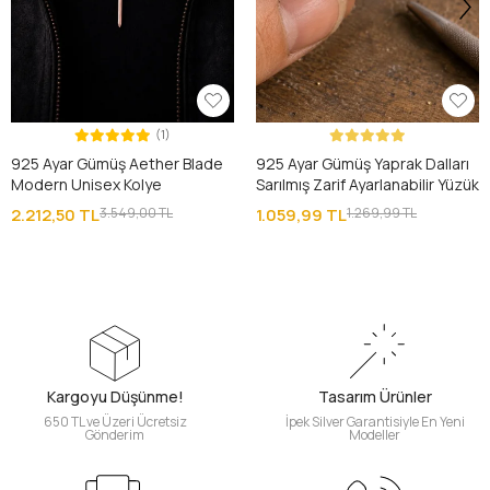
(1)
925 Ayar Gümüş Aether Blade
925 Ayar Gümüş Yaprak Dalları
Modern Unisex Kolye
Sarılmış Zarif Ayarlanabilir Yüzük
2.212,50 TL
3.549,00 TL
1.059,99 TL
1.269,99 TL
Kargoyu Düşünme!
Tasarım Ürünler
650 TL ve Üzeri Ücretsiz
İpek Silver Garantisiyle En Yeni
Gönderim
Modeller