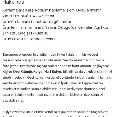
Hakkında
Kararmalara Karşı Rodium Kaplama İşlemi Uygulanmıştır.
Zincir Uzunluğu: 42-45 cm’dir.
Ürünün tamamı (zincir dahil) gümüştür.
Ürünlerimizin Tamamı El Yapımı Olduğu İçin Belirtilen Ağırlıkta
(+/-) %5 Değişiklik Olabilir.
Ürün Paketi İle Gönderilecektir.
Tamamen el emeği ile üretilen İpek Silver takılarının kişiye özel
tasarımlarla buluşmasına tanıklık edin! Sevdiklerinizin ismini ya da
fotoğrafını üzerinizde taşıyıp onları her daim hatırlamanızı sağlayacak
Kişiye Özel Gümüş Kolye
,
Harf Kolye
, bileklik ya da yüzük çeşitlerimizi
şimdi inceleyin. Özel günleri ya da yıl dönümlerini daha anlamlı kılmak,
sevdiklerinizin kalbine dokunmak için İpek Silver’ın kişiye özel takı
modellerini online satın alabilirsiniz. İdeal hediyelere dönüşen özel
tasarım takılarımızla hayatınızdaki o değerli kişiye en özel sürprizi
yapabilirsiniz.
Kişiye özel takı ürünlerimiz kendi özel paketinde sahibine ulaşacaktır.