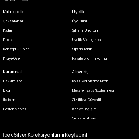
Kategoriler
Üyelik
Çok Satanlar
Üye Girişi
Kadın
Şifremi Unuttum
Erkek
Üyelik Sözleşmesi
Konsept Ürünler
Sipariş Takibi
Kişiye Özel
Havale Bildirim Formu
Kurumsal
Alışveriş
Hakkımızda
KVKK Aydınlatma Metni
Blog
Mesafeli Satış Sözleşmesi
İletişim
Gizlilik ve Güvenlik
Destek Merkezi
İade ve Değişim
Çerez Politikası
İpek Silver Koleksiyonlarını Keşfedin!