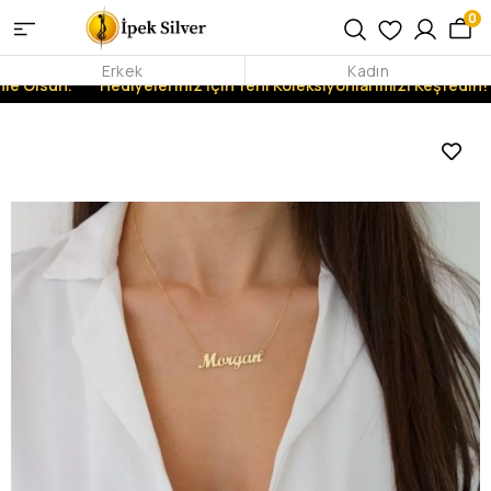
0
Erkek
Kadın
le Olsun.
Hediyeleriniz İçin Yeni Koleksiyonlarımızı Keşfedin!