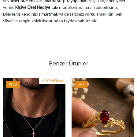
Sevdiklerinize en özel anlarda sürpriz yapabilmek için klişe hediyeler
yerine
Kişiye Özel Hediye
takı modellerimizi tercih edebilirsiniz.
Dilerseniz kendinizi şımartmak ya da tarzınızı vurgulamak için İpek
Silver’ın zengin koleksiyonundan faydalanabilirsiniz.
Benzer Ürünler
KARGO BEDAVA
%38
%17