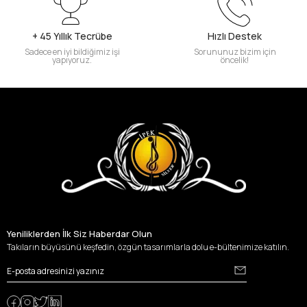
+ 45 Yıllık Tecrübe
Hızlı Destek
Sadece en iyi bildiğimiz işi
Sorununuz bizim için
yapıyoruz.
öncelik!
Yeniliklerden İlk Siz Haberdar Olun
Takıların büyüsünü keşfedin, özgün tasarımlarla dolu e-bültenimize katılın.