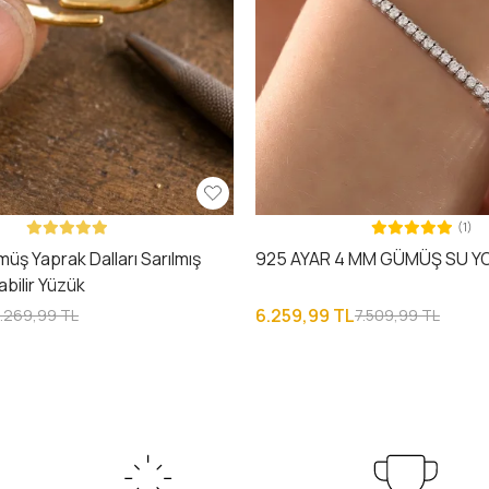
(1)
üş Yaprak Dalları Sarılmış
925 AYAR 4 MM GÜMÜŞ SU YO
abilir Yüzük
6.259,99 TL
1.269,99 TL
7.509,99 TL