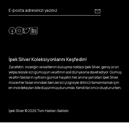
İpek Silver Koleksiyonlarını Keşfedin!
Zarafetin, inceliğin ve kalitenin buluşma noktası İpek Silver, geniş ürün
yelpazesiyle sizi gümüşün ve altının asil dünyasına davet ediyor. Gümüş
ve altın takıların ışıltısını günlük hayatın her anına yansıtan İpek Silver,
mücevher tasarımındaki benzersiz çizgisiyle stilinizi tamamlamak için
en ince detayları bile düşünmüş durumda. Kendi tarzınızı oluştururken,
kişisel zevklerinizden ödün vermek zorunda kalmayacağınız,
özgünlüğünüzü ön plana çıkaracak tasarımlarımızla tanışın.
İpek Silver’da her bir parça, sizin benzersiz hikayenizi anlatıyor. İster
İpek Silver ©
2026
Tüm Hakları Saklıdır.
kendinizi ifade etmek için özel bir parça arayışında olun, ister
sevdiklerinize unutulmaz bir hediye vermek isteyin, her zevke ve her anı
ölümsüzleştirecek anlara uygun seçeneklerimizle yanınızdayız.