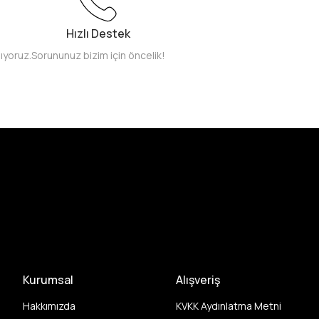
Hızlı Destek
pıyoruz.
Sorununuz bizim için öncelik!
Kurumsal
Alışveriş
Hakkımızda
KVKK Aydınlatma Metni