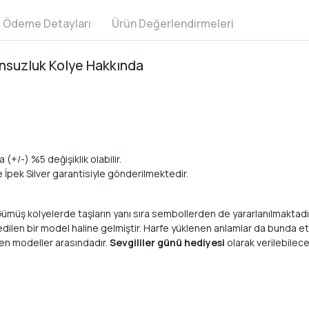
e Ödeme Detayları
Ürün Değerlendirmeleri
Sonsuzluk Kolye Hakkında
 (+/-) %5 değişiklik olabilir.
te İpek Silver garantisiyle gönderilmektedir.
. Gümüş kolyelerde taşların yanı sıra sembollerden de yararlanılmaktadı
edilen bir model haline gelmiştir. Harfe yüklenen anlamlar da bunda etki
en modeller arasındadır.
Sevgililer günü hediyesi
olarak verilebilece