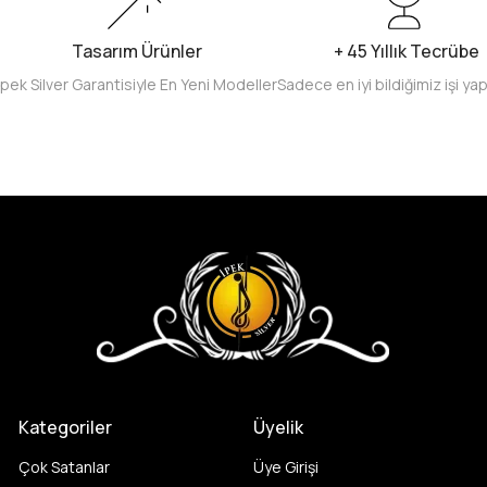
Tasarım Ürünler
+ 45 Yıllık Tecrübe
İpek Silver Garantisiyle En Yeni Modeller
Sadece en iyi bildiğimiz işi ya
Kategoriler
Üyelik
Çok Satanlar
Üye Girişi