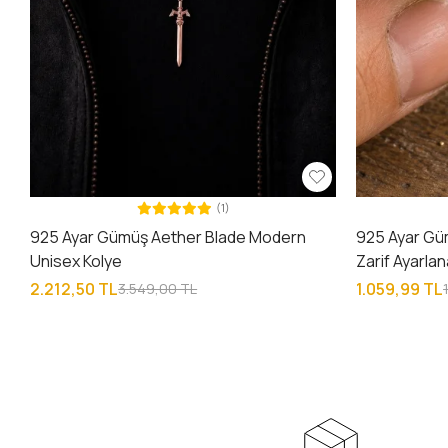
(1)
925 Ayar Gümüş Aether Blade Modern
925 Ayar Güm
Unisex Kolye
Zarif Ayarlan
2.212,50 TL
1.059,99 TL
3.549,00 TL