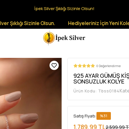
İpek Silver Şıklığı Sizinle Olsun!
 Sizinle Olsun.
Hediyeleriniz İçin Yeni Koleksiyonlar
0 Değerlendirme
925 AYAR GÜMÜŞ KİŞİ
SONSUZLUK KOLYE
Kate
Ürün Kodu:
Tbss0184
Satış Fiyatı:
%31
1.789,99 TL
2.599,99 T