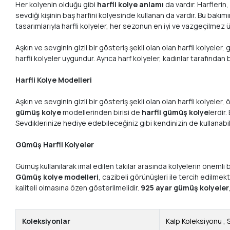
Her kolyenin olduğu gibi
harfli kolye anlamı
da vardır. Harflerin
sevdiği kişinin baş harfini kolyesinde kullanan da vardır. Bu bakı
tasarımlarıyla harfli kolyeler, her sezonun en iyi ve vazgeçilmez ü
Aşkın ve sevginin gizli bir gösteriş şekli olan olan harfli kolye
harfli kolyeler uygundur. Ayrıca harf kolyeler, kadınlar tarafınd
Harfli Kolye Modelleri
Aşkın ve sevginin gizli bir gösteriş şekli olan olan harfli kolyeler, ö
gümüş kolye
modellerinden birisi de
harfli gümüş kolye
lerdir
Sevdiklerinize hediye edebileceğiniz gibi kendinizin de kullanab
Gümüş Harfli Kolyeler
Gümüş kullanılarak imal edilen takılar arasında kolyelerin önemli b
Gümüş kolye modelleri
, cazibeli görünüşleri ile tercih edilmek
kaliteli olmasına özen gösterilmelidir.
925 ayar gümüş kolyeler
Koleksiyonlar
Kalp Koleksiyonu
,