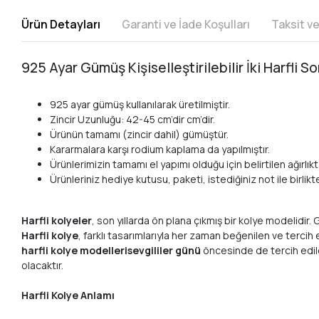
Ürün Detayları
Garanti ve İade Koşulları
Taksit v
925 Ayar Gümüş Kişiselleştirilebilir İki Harfli 
925 ayar gümüş kullanılarak üretilmiştir.
Zincir Uzunluğu: 42-45 cm’dir cm’dir.
Ürünün tamamı (zincir dahil) gümüştür.
Kararmalara karşı rodium kaplama da yapılmıştır.
Ürünlerimizin tamamı el yapımı olduğu için belirtilen ağırlıkta
Ürünleriniz hediye kutusu, paketi, istediğiniz not ile birlik
Harfli kolyeler
, son yıllarda ön plana çıkmış bir kolye modelidir
Harfli kolye
, farklı tasarımlarıyla her zaman beğenilen ve tercih 
harfli kolye modelleri
sevgililer günü
öncesinde de tercih edil
olacaktır.
Harfli Kolye Anlamı