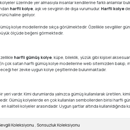
, kolyeler üzerinde yer almasıyla insanlar kendilerine farklı anlamlar bu
mından
harfli kolye
, aşk ve sevginin de dışa vurumudur.
Harfli kolye
de
rünü haline geliyor.
ler, gümüş kolye modellerinde sıkça görülmektedir. Özellikle sevgilil
an büyük ölçüde beğeni görmektedir.
zellikle
harfli gümüş kolye
, küpe, bileklik, yüzük gibi kişisel aksesu
. En çok satan harfli gümüş kolye modellerine web sitemizden bakıp, m
ileceği her zevke uygun kolye çeşitlerinde bulunmaktadır.
ir yeri vardır. Kimi durumlarda yalnızca gümüş kullanılarak üretilen, kim
tedir. Gümüş kolyelerde en çok kullanılan sembollerden birisi harfli güm
, en kaliteli kolyeler arasındadır. Uygun şartlar altında kullanıldığında
Sevgili Koleksiyonu
,
Sonsuzluk Koleksiyonu