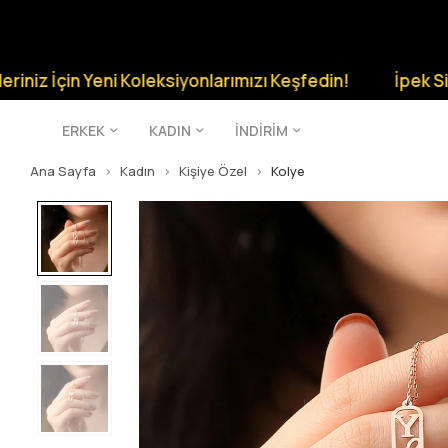
 Yeni Koleksiyonlarımızı Keşfedin!
İpek Silver Şıklığı
ERKEK
KADIN
İNDİRİM
Ana Sayfa
Kadın
Kişiye Özel
Kolye