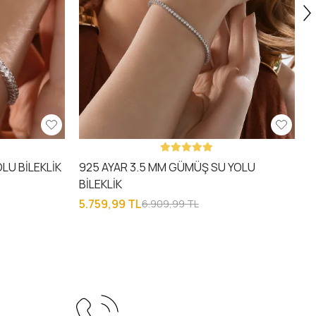
LU BİLEKLİK
925 AYAR 3.5 MM GÜMÜŞ SU YOLU
BİLEKLİK
5.759,99 TL
6.909,99 TL