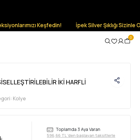
ımızı Keşfedin!
İpek Silver Şıklığı Sizinle Olsun.
0
SELLEŞTİRİLEBİLİR İKİ HARFLİ
gori:
Kolye
Toplamda 3 Aya Varan
596,66 TL 'den başlayan taksitlerle
L