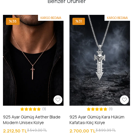
Benzer Ürünler
KARGO BEDAVA
KARGO BEDAVA
%38
%31
(1)
(1)
925 Ayar Gümüş Aether Blade
925 Ayar Gümüş Kara Hüküm
Modern Unisex Kolye
Kafatası Kılıç Kolye
2.212,50 TL
3.549,00 TL
2.700,00 TL
3.899,99 TL