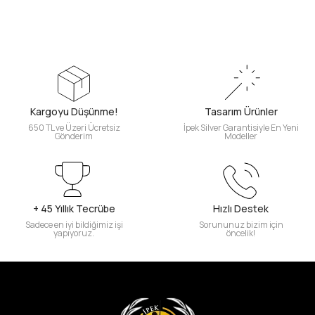
Kargoyu Düşünme!
Tasarım Ürünler
650 TL ve Üzeri Ücretsiz
İpek Silver Garantisiyle En Yeni
Gönderim
Modeller
+ 45 Yıllık Tecrübe
Hızlı Destek
Sadece en iyi bildiğimiz işi
Sorununuz bizim için
yapıyoruz.
öncelik!