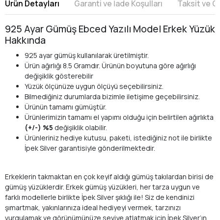
Ürün Detayları
Garanti ve İade Koşulları
Taksit ve 
925 Ayar Gümüş Ebced Yazılı Model Erkek Yüzük
Hakkında
925 ayar gümüş kullanılarak üretilmiştir.
Ürün ağırlığı 8.5 Gramdır. Ürünün boyutuna göre ağırlığı
değişiklik gösterebilir
Yüzük ölçünüze uygun ölçüyü seçebilirsiniz.
Bilmediğiniz durumlarda bizimle iletişime geçebilirsiniz.
Ürünün tamamı gümüştür.
Ürünlerimizin tamamı el yapımı olduğu için belirtilen ağırlıkta
(+/-) %5
değişiklik olabilir.
Ürünleriniz hediye kutusu, paketi, istediğiniz not ile birlikte
İpek Silver garantisiyle gönderilmektedir.
Erkeklerin takmaktan en çok keyif aldığı gümüş takılardan birisi de
gümüş yüzüklerdir. Erkek gümüş yüzükleri, her tarza uygun ve
farklı modellerle birlikte İpek Silver şıklığı ile! Siz de kendinizi
şımartmak, yakınlarınıza ideal hediyeyi vermek, tarzınızı
vurgulamak ve görünümünüze seviye atlatmak için İpek Silver’ın