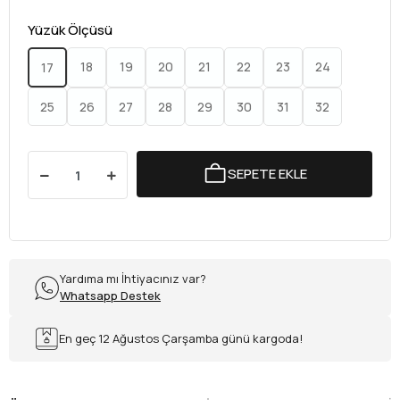
Yüzük Ölçüsü
18
19
20
21
22
23
24
17
25
26
27
28
29
30
31
32
SEPETE EKLE
Yardıma mı İhtiyacınız var?
Whatsapp Destek
En geç 12 Ağustos Çarşamba günü kargoda!