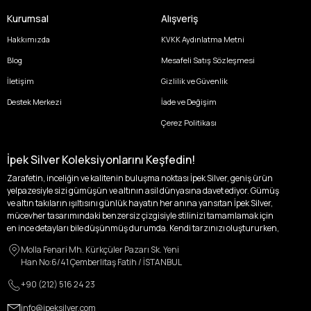
Kurumsal
Alışveriş
Hakkımızda
KVKK Aydınlatma Metni
Blog
Mesafeli Satış Sözleşmesi
İletişim
Gizlilik ve Güvenlik
Destek Merkezi
İade ve Değişim
Çerez Politikası
İpek Silver Koleksiyonlarını Keşfedin!
Zarafetin, inceliğin ve kalitenin buluşma noktası İpek Silver, geniş ürün
yelpazesiyle sizi gümüşün ve altının asil dünyasına davet ediyor. Gümüş
ve altın takıların ışıltısını günlük hayatın her anına yansıtan İpek Silver,
mücevher tasarımındaki benzersiz çizgisiyle stilinizi tamamlamak için
en ince detayları bile düşünmüş durumda. Kendi tarzınızı oluştururken,
kişisel zevklerinizden ödün vermek zorunda kalmayacağınız,
Molla Fenari Mh. Kürkçüler Pazarı Sk. Yeni
özgünlüğünüzü ön plana çıkaracak tasarımlarımızla tanışın.
Han No:6/41 Çemberlitaş Fatih / İSTANBUL
İpek Silver’da her bir parça, sizin benzersiz hikayenizi anlatıyor. İster
+90 (212) 516 24 23
kendinizi ifade etmek için özel bir parça arayışında olun, ister
sevdiklerinize unutulmaz bir hediye vermek isteyin, her zevke ve her anı
info@ipeksilver.com