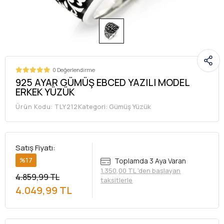
0 Değerlendirme
925 AYAR GÜMÜŞ EBCED YAZILI MODEL
ERKEK YÜZÜK
Kategori:
Gümüş Yüzük
Ürün Kodu:
TLY212
Satış Fiyatı:
%17
Toplamda 3 Aya Varan
1.350,00 TL 'den başlayan
4.859,99 TL
taksitlerle
4.049,99 TL