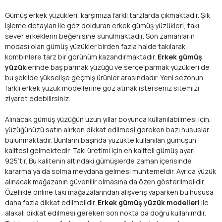
Gümüş erkek yüzükleri, karşımıza farklı tarzlarda çıkmaktadır. Şık
işleme detayları ile göz dolduran erkek gümüş yüzükleri, takı
sever erkeklerin beğenisine sunulmaktadır. Son zamanların
modası olan gümüş yüzükler birden fazla halde takılarak,
kombinlere tarz bir görünüm kazandırmaktadır.
Erkek gümüş
yüzük
lerinde baş parmak yüzüğü ve serçe parmak yüzükleri de
bu şekilde yükselişe geçmiş ürünler arasındadır. Yeni sezonun
farklı erkek yüzük modellerine göz atmak isterseniz sitemizi
ziyaret edebilirsiniz.
Alınacak gümüş yüzüğün uzun yıllar boyunca kullanılabilmesi için,
yüzüğünüzü satın alırken dikkat edilmesi gereken bazı hususlar
bulunmaktadır. Bunların başında yüzükte kullanılan gümüşün
kalitesi gelmektedir. Takı üretimi için en kaliteli gümüş ayarı
925’tir. Bu kalitenin altındaki gümüşlerde zaman içerisinde
kararma ya da solma meydana gelmesi muhtemeldir. Ayrıca yüzük
alınacak mağazanın güvenilir olmasına da özen gösterilmelidir.
Özellikle online takı mağazalarından alışveriş yaparken bu hususa
daha fazla dikkat edilmelidir.
Erkek gümüş yüzük modelleri
ile
alakalı dikkat edilmesi gereken son nokta da doğru kullanımdır.