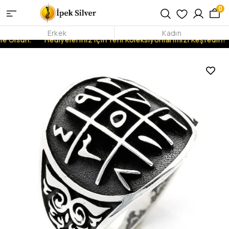
0
Erkek
Kadın
e Olsun.
Hediyeleriniz İçin Yeni Koleksiyonlarımızı Keşfedin!