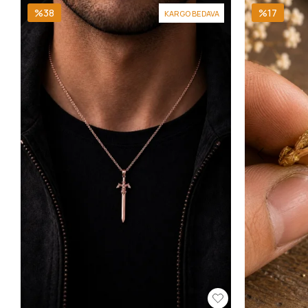
%38
%17
KARGO BEDAVA