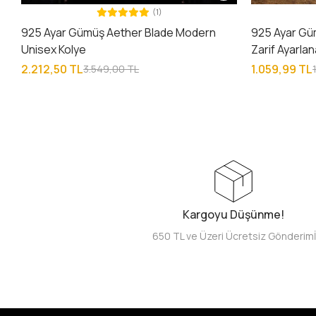
(1)
925 Ayar Gümüş Aether Blade Modern
925 Ayar Güm
Unisex Kolye
Zarif Ayarlan
2.212,50 TL
1.059,99 TL
3.549,00 TL
Kargoyu Düşünme!
650 TL ve Üzeri Ücretsiz Gönderim