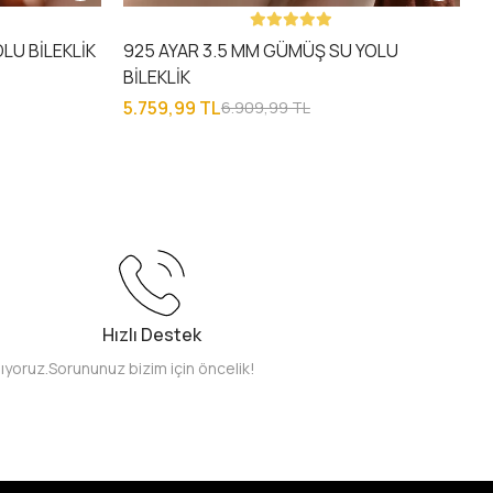
LU BİLEKLİK
925 AYAR 3.5 MM GÜMÜŞ SU YOLU
BİLEKLİK
5.759,99 TL
6.909,99 TL
Hızlı Destek
pıyoruz.
Sorununuz bizim için öncelik!