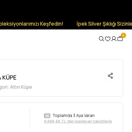
larımızı Keşfedin!
İpek Silver Şıklığı Sizinle Olsun.
0
A KÜPE
gori:
Altın Küpe
Toplamda 3 Aya Varan
6.666,66 TL 'den başlayan taksitlerle