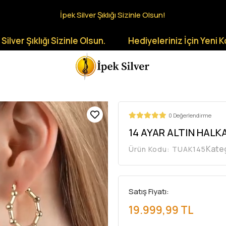
İpek Silver Şıklığı Sizinle Olsun!
lığı Sizinle Olsun.
Hediyeleriniz İçin Yeni Koleksiyon
0 Değerlendirme
14 AYAR ALTIN HALK
Kate
Ürün Kodu:
TUAK145
Satış Fiyatı:
19.999,99 TL