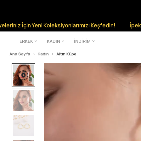
İçin Yeni Koleksiyonlarımızı Keşfedin!
İpek Silver Şık
ERKEK
KADIN
İNDİRİM
Ana Sayfa
Kadın
Altın Küpe