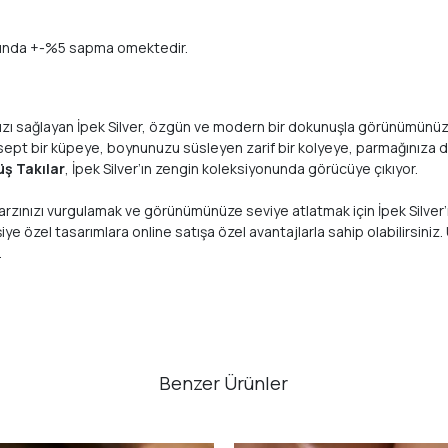
klarında +-%5 sapma omektedir.
ızı sağlayan İpek Silver, özgün ve modern bir dokunuşla görünümünüzü ta
n konsept bir küpeye, boynunuzu süsleyen zarif bir kolyeye, parmağınıza
ş Takılar
, İpek Silver’ın zengin koleksiyonunda görücüye çıkıyor.
tarzınızı vurgulamak ve görünümünüze seviye atlatmak için İpek Silver’
iye özel tasarımlara online satışa özel avantajlarla sahip olabilirsiniz. 
.
Benzer Ürünler