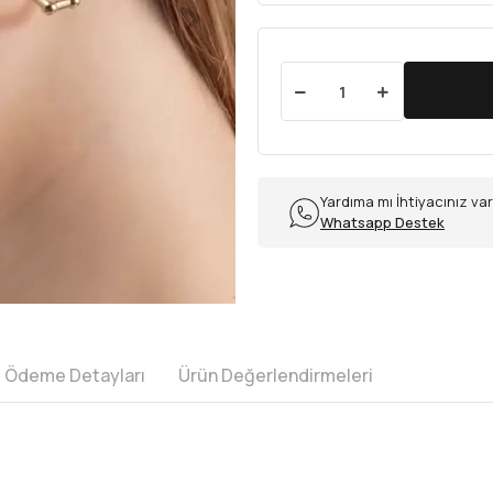
Yardıma mı İhtiyacınız va
Whatsapp Destek
e Ödeme Detayları
Ürün Değerlendirmeleri