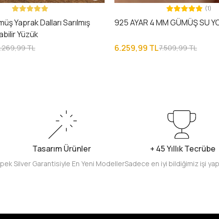
(1)
üş Yaprak Dalları Sarılmış
925 AYAR 4 MM GÜMÜŞ SU YO
abilir Yüzük
6.259,99 TL
1.269,99 TL
7.509,99 TL
Tasarım Ürünler
+ 45 Yıllık Tecrübe
İpek Silver Garantisiyle En Yeni Modeller
Sadece en iyi bildiğimiz işi ya