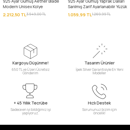
925 Ayar Gümüş Aether Blade
925 Ayar Gümüş Yaprak Dalları
Modern Unisex Kolye
Sarılmış Zarif Ayarlanabilir Yüzük
2.212,50 TL
3.549,00 TL
1.059,99 TL
1.269,99 TL
Kargoyu Düşünme!
Tasarım Ürünler
650 TL ve Üzeri Ücretsiz
İpek Silver Garantisiyle En Yeni
Gönderim
Modeller
+ 45 Yıllık Tecrübe
Hızlı Destek
Sadece en iyi bildiğimiz işi
Sorununuz bizim için
yapıyoruz.
öncelik!