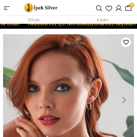
0
Erkek
Kadın
le Olsun.
Hediyeleriniz İçin Yeni Koleksiyonlarımızı Keşfedin!