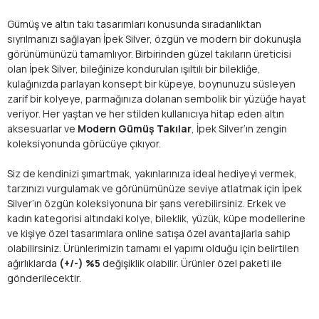
Gümüş ve altın takı tasarımları konusunda sıradanlıktan
sıyrılmanızı sağlayan İpek Silver, özgün ve modern bir dokunuşla
görünümünüzü tamamlıyor. Birbirinden güzel takıların üreticisi
olan İpek Silver, bileğinize kondurulan ışıltılı bir bilekliğe,
kulağınızda parlayan konsept bir küpeye, boynunuzu süsleyen
zarif bir kolyeye, parmağınıza dolanan sembolik bir yüzüğe hayat
veriyor. Her yaştan ve her stilden kullanıcıya hitap eden altın
aksesuarlar ve
Modern Gümüş Takılar
, İpek Silver’ın zengin
koleksiyonunda görücüye çıkıyor.
Siz de kendinizi şımartmak, yakınlarınıza ideal hediyeyi vermek,
tarzınızı vurgulamak ve görünümünüze seviye atlatmak için İpek
Silver’ın özgün koleksiyonuna bir şans verebilirsiniz. Erkek ve
kadın kategorisi altındaki kolye, bileklik, yüzük, küpe modellerine
ve kişiye özel tasarımlara online satışa özel avantajlarla sahip
olabilirsiniz. Ürünlerimizin tamamı el yapımı olduğu için belirtilen
ağırlıklarda
(+/-) %5
değişiklik olabilir. Ürünler özel paketi ile
gönderilecektir.