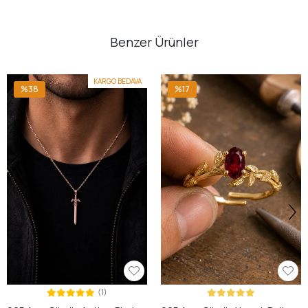
Benzer Ürünler
KARGO BEDAVA
%38
%17
(1)