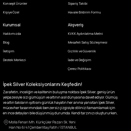
Konsept Ürünler
Sipariş Takibi
Kişiye Özel
Havale Bildirim Formu
Kurumsal
Alışveriş
Hakkımızda
KVKK Aydınlatma Metni
Blog
Mesafeli Satış Sözleşmesi
İletişim
Gizlilik ve Güvenlik
Destek Merkezi
İade ve Değişim
Çerez Politikası
İpek Silver Koleksiyonlarını Keşfedin!
Zarafetin, inceliğin ve kalitenin buluşma noktası İpek Silver, geniş ürün
yelpazesiyle sizi gümüşün ve altının asil dünyasına davet ediyor. Gümüş
ve altın takıların ışıltısını günlük hayatın her anına yansıtan İpek Silver,
mücevher tasarımındaki benzersiz çizgisiyle stilinizi tamamlamak için
en ince detayları bile düşünmüş durumda. Kendi tarzınızı oluştururken,
kişisel zevklerinizden ödün vermek zorunda kalmayacağınız,
Molla Fenari Mh. Kürkçüler Pazarı Sk. Yeni
özgünlüğünüzü ön plana çıkaracak tasarımlarımızla tanışın.
Han No:6/41 Çemberlitaş Fatih / İSTANBUL