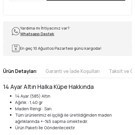
Yardıma mı İhtiyacınız var?
Whatsapp Destek
En geç 10 Ağustos Pazartesi günü kargoda!
Ürün Detayları
Garanti ve İade Koşulları
Taksit ve 
14 Ayar Altın Halka Küpe Hakkında
14 Ayar (585) Altın
Ağırlık : 1,40 gr
Maden Rengi : Sarı.
Tüm ürünlerimiz el işçiliği ile üretildiğinden maden
ağırlıklarında +-%5 sapma omektedir.
Ürün Paketi İle Gönderilecektir