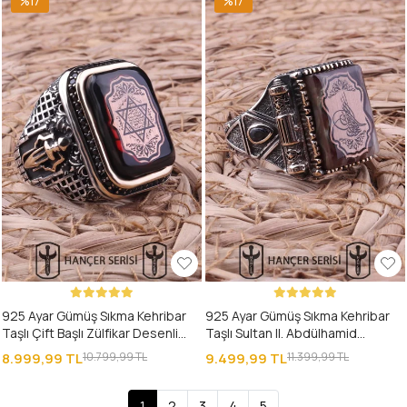
%17
%17
925 Ayar Gümüş Sıkma Kehribar
925 Ayar Gümüş Sıkma Kehribar
Taşlı Çift Başlı Zülfikar Desenli
Taşlı Sultan II. Abdülhamid
Erkek Yüzük
Osmanlı Tuğrası Desenli Erkek
8.999,99 TL
10.799,99 TL
9.499,99 TL
11.399,99 TL
Yüzük
1
2
3
4
5