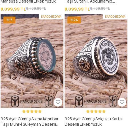
Mahsûsa Desenli Erkek Yüzük
Taşlı Sultan II. Abdülhamid
Osmanlı Tuğrası Desenli Erkek
8.099,99 TL
9.499,99 TL
8.099,99 TL
9.499,99 TL
Yüzük
KARGO BEDAVA
KARGO BEDAVA
%15
%24
925 Ayar Gümüş Sıkma Kehribar
925 Ayar Gümüş Selçuklu Kartalı
Taşlı Mühr-İ Süleyman Desenli
Desenli Erkek Yüzük