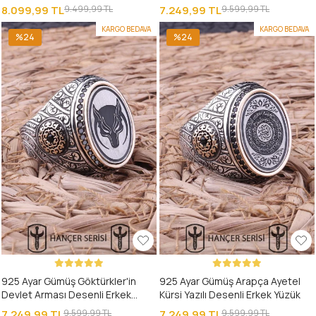
Erkek Yüzük
8.099,99 TL
9.499,99 TL
7.249,99 TL
9.599,99 TL
KARGO BEDAVA
KARGO BEDAVA
%24
%24
925 Ayar Gümüş Göktürkler'in
925 Ayar Gümüş Arapça Ayetel
Devlet Arması Desenli Erkek
Kürsi Yazılı Desenli Erkek Yüzük
Yüzük
7.249,99 TL
9.599,99 TL
7.249,99 TL
9.599,99 TL