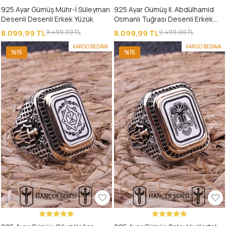
925 Ayar Gümüş Mühr-İ Süleyman
925 Ayar Gümüş II. Abdülhamid
Desenli Desenli Erkek Yüzük
Osmanlı Tuğrası Desenli Erkek
Yüzük
8.099,99 TL
9.499,99 TL
8.099,99 TL
9.499,99 TL
KARGO BEDAVA
KARGO BEDAVA
%15
%15