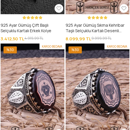
925 Ayar Gümüş Çift Başlı
925 Ayar Gümüş Sıkma Kehribar
Selçuklu Kartalı Erkek Kolye
Taşlı Selçuklu Kartalı Desenli
Erkek Yüzük
3.412,50 TL
4.919,99 TL
8.099,99 TL
9.999,99 TL
KARGO BEDAVA
KARGO BEDAVA
%30
%30