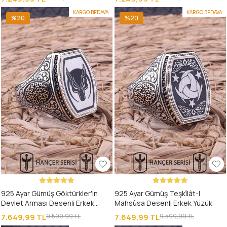
KARGO BEDAVA
KARGO BEDAVA
%20
%20
925 Ayar Gümüş Göktürkler'in
925 Ayar Gümüş Teşkîlât-I
Devlet Arması Desenli Erkek
Mahsûsa Desenli Erkek Yüzük
Yüzük
7.649,99 TL
9.599,99 TL
7.649,99 TL
9.599,99 TL