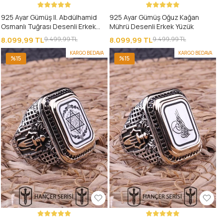
925 Ayar Gümüş II. Abdülhamid
925 Ayar Gümüş Oğuz Kağan
Osmanlı Tuğrası Desenli Erkek
Mührü Desenli Erkek Yüzük
Yüzük
8.099,99 TL
9.499,99 TL
8.099,99 TL
9.499,99 TL
KARGO BEDAVA
KARGO BEDAVA
%15
%15