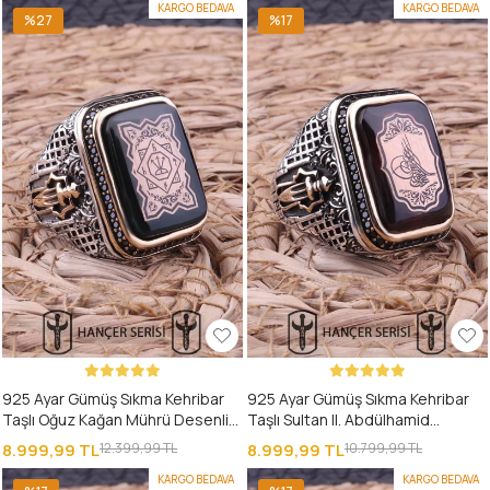
KARGO BEDAVA
KARGO BEDAVA
%27
%17
925 Ayar Gümüş Sıkma Kehribar
925 Ayar Gümüş Sıkma Kehribar
Taşlı Oğuz Kağan Mührü Desenli
Taşlı Sultan II. Abdülhamid
Erkek Yüzük
Osmanlı Tuğrası Desenli Erkek
8.999,99 TL
12.399,99 TL
8.999,99 TL
10.799,99 TL
Yüzük
KARGO BEDAVA
KARGO BEDAVA