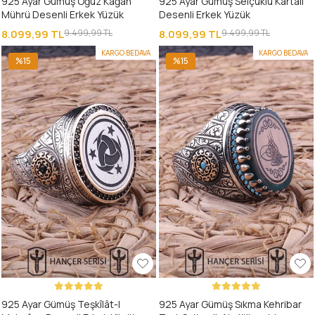
925 Ayar Gümüş Oğuz Kağan
925 Ayar Gümüş Selçuklu Kartalı
Mührü Desenli Erkek Yüzük
Desenli Erkek Yüzük
8.099,99 TL
9.499,99 TL
8.099,99 TL
9.499,99 TL
KARGO BEDAVA
KARGO BEDAVA
%15
%15
925 Ayar Gümüş Teşkîlât-I
925 Ayar Gümüş Sıkma Kehribar