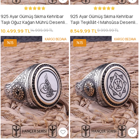
925 Ayar Gümüş Sıkma Kehribar
925 Ayar Gümüş Sıkma Kehribar
Taşlı Oğuz Kağan Mührü Desenli
Taşlı Teşkîlât-I Mahsûsa Desenli
Erkek Yüzük
Erkek Yüzük
10.499,99 TL
14.999,99 TL
8.549,99 TL
9.999,99 TL
KARGO BEDAVA
KARGO BEDAVA
%15
%15