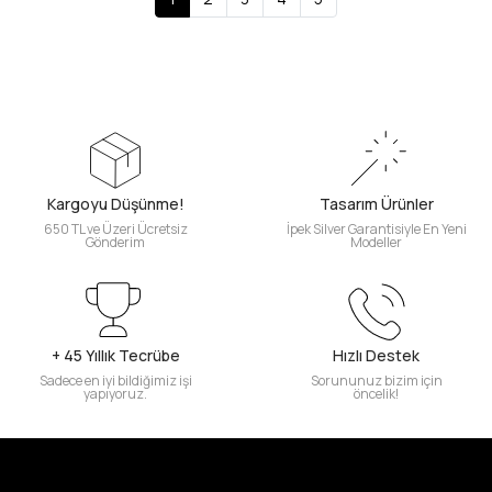
Kargoyu Düşünme!
Tasarım Ürünler
650 TL ve Üzeri Ücretsiz
İpek Silver Garantisiyle En Yeni
Gönderim
Modeller
+ 45 Yıllık Tecrübe
Hızlı Destek
Sadece en iyi bildiğimiz işi
Sorununuz bizim için
yapıyoruz.
öncelik!