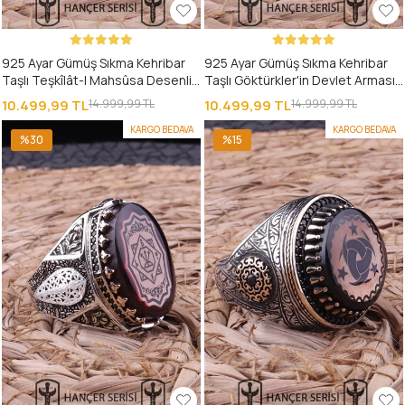
925 Ayar Gümüş Sıkma Kehribar
925 Ayar Gümüş Sıkma Kehribar
Taşlı Teşkîlât-I Mahsûsa Desenli
Taşlı Göktürkler'in Devlet Arması
Erkek Yüzük
Desenli Erkek Yüzük
10.499,99 TL
14.999,99 TL
10.499,99 TL
14.999,99 TL
KARGO BEDAVA
KARGO BEDAVA
%30
%15