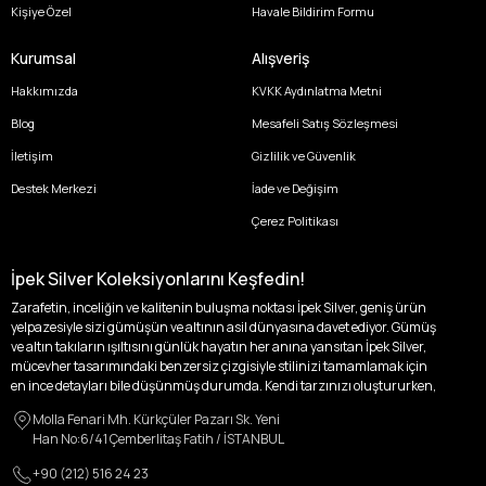
Kişiye Özel
Havale Bildirim Formu
Kurumsal
Alışveriş
Hakkımızda
KVKK Aydınlatma Metni
Blog
Mesafeli Satış Sözleşmesi
İletişim
Gizlilik ve Güvenlik
Destek Merkezi
İade ve Değişim
Çerez Politikası
İpek Silver Koleksiyonlarını Keşfedin!
Zarafetin, inceliğin ve kalitenin buluşma noktası İpek Silver, geniş ürün
yelpazesiyle sizi gümüşün ve altının asil dünyasına davet ediyor. Gümüş
ve altın takıların ışıltısını günlük hayatın her anına yansıtan İpek Silver,
mücevher tasarımındaki benzersiz çizgisiyle stilinizi tamamlamak için
en ince detayları bile düşünmüş durumda. Kendi tarzınızı oluştururken,
kişisel zevklerinizden ödün vermek zorunda kalmayacağınız,
Molla Fenari Mh. Kürkçüler Pazarı Sk. Yeni
özgünlüğünüzü ön plana çıkaracak tasarımlarımızla tanışın.
Han No:6/41 Çemberlitaş Fatih / İSTANBUL
İpek Silver’da her bir parça, sizin benzersiz hikayenizi anlatıyor. İster
+90 (212) 516 24 23
kendinizi ifade etmek için özel bir parça arayışında olun, ister